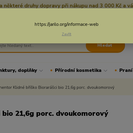
 některé druhy dopravy při nákupu nad 3 000 Kč a vá
Nevíte si rady? Zavolejte.
+
Více
https://jarilo.org/informace-web
Zavřít
Hledat
nktury, doplňky
Přírodní kosmetika
Praní
entor Klidné bříško Biorarášci bio 21,6g porc. dvoukomorový
i bio 21,6g porc. dvoukomorový