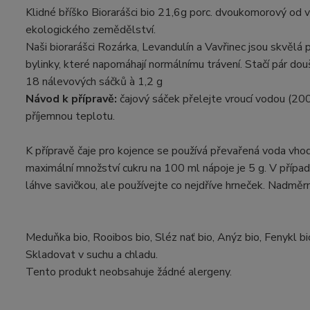
Klidné bříško Biorarášci bio 21,6g porc. dvoukomorový od
ekologického zemědělství.
Naši biorarášci Rozárka, Levandulín a Vavřinec jsou skvělá
bylinky, které napomáhají normálnímu trávení. Stačí pár do
18 nálevových sáčků à 1,2 g
Návod k přípravě:
čajový sáček přelejte vroucí vodou (20
příjemnou teplotu.
K přípravě čaje pro kojence se používá převařená voda vho
maximální množství cukru na 100 ml nápoje je 5 g. V případ
láhve savičkou, ale používejte co nejdříve hrneček. Nadměr
Meduňka bio, Rooibos bio, Sléz nať bio, Anýz bio, Fenykl bi
Skladovat v suchu a chladu.
Tento produkt neobsahuje žádné alergeny.