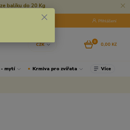
ze balíku do 20 Kg
420 775 250 832
8:00 - 16:30
Přihlášení
0
0,00 Kč
CZK
Více
 - mytí
Krmiva pro zvířata