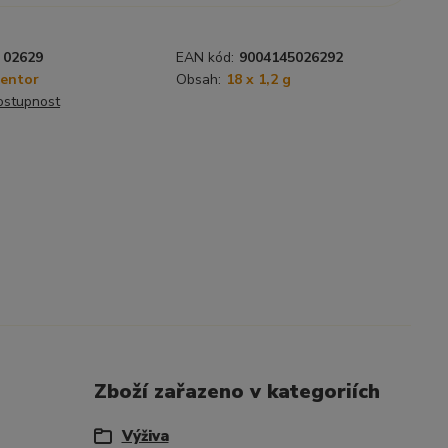
02629
EAN kód:
9004145026292
entor
Obsah:
18 x 1,2 g
dostupnost
Zboží zařazeno v kategoriích
Výživa