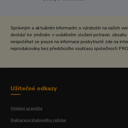
Správným a aktuálním informacím o výrobcích na našich we
dochází ke změnám v uváděném složení potravin, obsahu ž
nespoléhat se pouze na informace poskytnuté zde na inter
reprodukovány bez předchozího souhlasu společnosti PRO
Užitečné odkazy
Výdejní pravidla
Deklarace klubového režimu