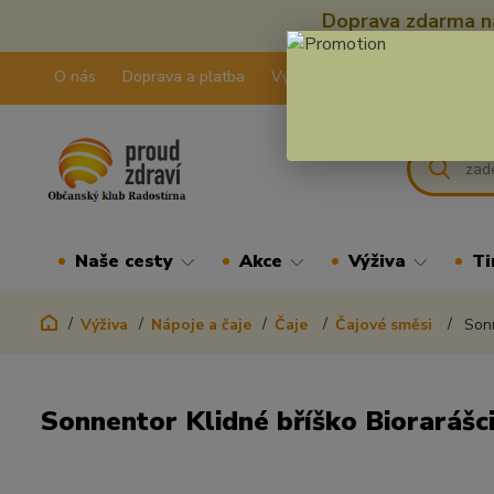
Doprava zdarma na
O nás
Doprava a platba
Výdejní pravidla
Kontakty
Naše cesty
Akce
Výživa
Ti
Výživa
Nápoje a čaje
Čaje
Čajové směsi
Sonn
Sonnentor Klidné bříško Biorarášc