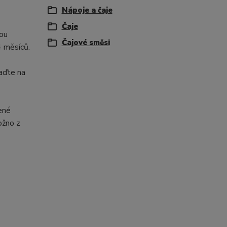
Nápoje a čaje
Čaje
sou
Čajové směsi
4 měsíců.
aďte na
ené
ožno z