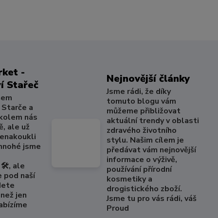
ket -
Nejnovější články
í Stařeč
Jsme rádi, že díky
šem
tomuto blogu vám
 Starče a
můžeme přibližovat
 kolem nás
aktuální trendy v oblasti
, ale už
zdravého životního
nenakoukli
stylu. Našim cílem je
 mnohé jsme
předávat vám nejnovější
informace o výživě,
🛠️, ale
používání přírodní
e pod naší
kosmetiky a
dete
drogistického zboží.
než jen
Jsme tu pro vás rádi, váš
Nabízíme
Proud