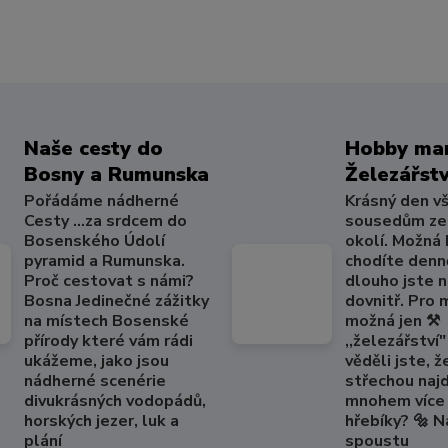
Naše cesty do
Hobby mar
Bosny a Rumunska
Železářstv
Pořádáme nádherné
Krásný den v
Cesty ...za srdcem do
sousedům ze
Bosenského Údolí
okolí. Možná
pyramid a Rumunska.
chodíte denně
Proč cestovat s námi?
dlouho jste 
Bosna Jedinečné zážitky
dovnitř. Pro
na místech Bosenské
možná jen ⚒️
přírody které vám rádi
,,železářství" 
ukážeme, jako jsou
věděli jste, ž
nádherné scenérie
střechou naj
divukrásných vodopádů,
mnohem více 
horských jezer, luk a
hřebíky? 🔩 
plání
spoustu