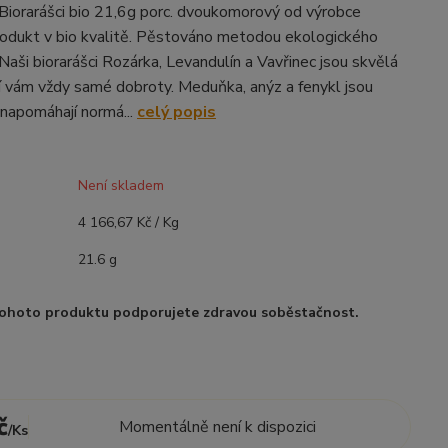
 Biorarášci bio 21,6g porc. dvoukomorový od výrobce
odukt v bio kvalitě. Pěstováno metodou ekologického
Naši biorarášci Rozárka, Levandulín a Vavřinec jsou skvělá
ší vám vždy samé dobroty. Meduňka, anýz a fenykl jsou
 napomáhají normá...
celý popis
Není skladem
4 166,67 Kč / Kg
21.6 g
ohoto produktu podporujete zdravou soběstačnost.
č
Momentálně není k dispozici
/
Ks