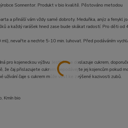
 výrobce Sonnentor. Produkt v bio kvalitě. Pěstováno metodou
 parta a přináší vám vždy samé dobroty. Meduňka, anýz a fenykl j
ušků a každý rarášek hned zase bude skákat radostí. Pro děti od 
0 ml), nevařte a nechte 5-10 min. luhovat. Před podáváním vychl
dná pro kojeneckou výživu. Jestliže se doslazuje cukrem, doporuč
ě, že čaj přislazujete cukrem, nepodávejte jej kojencům pokud m
né užívání čaje s cukrem může vést ke zvýšené kazivosti zubů.
o, Kmín bio