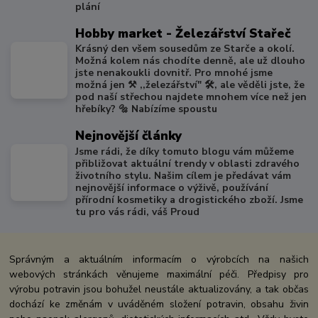
plání
Hobby market - Železářství Stařeč
Krásný den všem sousedům ze Starče a okolí.
Možná kolem nás chodíte denně, ale už dlouho
jste nenakoukli dovnitř. Pro mnohé jsme
možná jen ⚒️ ,,železářství" 🛠️, ale věděli jste, že
pod naší střechou najdete mnohem více než jen
hřebíky? 🔩 Nabízíme spoustu
Nejnovější články
Jsme rádi, že díky tomuto blogu vám můžeme
přibližovat aktuální trendy v oblasti zdravého
životního stylu. Našim cílem je předávat vám
nejnovější informace o výživě, používání
přírodní kosmetiky a drogistického zboží. Jsme
tu pro vás rádi, váš Proud
Správným a aktuálním informacím o výrobcích na našich
webových stránkách věnujeme maximální péči. Předpisy pro
výrobu potravin jsou bohužel neustále aktualizovány, a tak občas
dochází ke změnám v uváděném složení potravin, obsahu živin