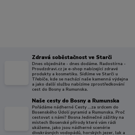
Zdravá soběstačnost ve Starči
Dnes objednáte - dnes dodáme. Radostírna -
Proudzdravi.cz je e-shop nabízející zdravé
produkty a kosmetiku. Sídlíme ve Starči u
Třebíče, kde se nachází naše kamenná výdejna
a jako další službu nabízíme zprostředkování
cest do Bosny a Rumunska.
Naše cesty do Bosny a Rumunska
Pořádáme nádherné Cesty ...za srdcem do
Bosenského Údolí pyramid a Rumunska. Proč
cestovat s námi? Bosna Jedinečné zážitky na
místech Bosenské přírody které vám rádi
ukážeme, jako jsou nádherné scenérie
divukrásných vodopádů, horských jezer, luk a