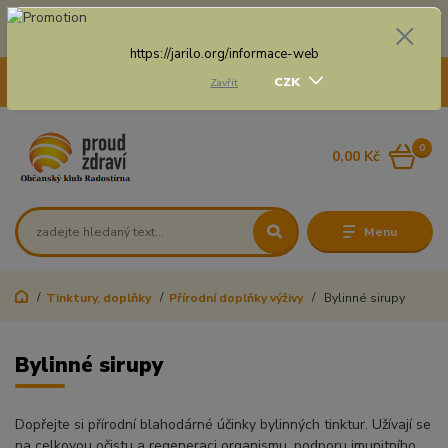
Doprava zdarma na některé druhy dopravy při nákupu
nad 3 000 Kč a váze balíku do 20 Kg
https://jarilo.org/informace-web
+420 775 250 832
CZK
Zavřít
8:00 - 16:30
0
0,00 Kč
Menu
Tinktury, doplňky
Přírodní doplňky výživy
Bylinné sirupy
Bylinné sirupy
Dopřejte si přírodní blahodárné účinky bylinných tinktur. Užívají se
na celkovou očistu a regeneraci organismu, podporu imunitního