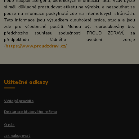
nebo naopak alergenů, dietetických informacích atd.. Vždy byste
si měli důkladně prostudovat etiketu na výrobku a nespoléhat se
pouze na informace poskytnuté zde na internetových stránkách.
Tyto informace jsou výsledkem dlouholeté práce, studia a jsou
zde pro všeobecné použití. Mohou být reprodukovány bez
předchozího souhlasu společnosti PROUD ZDRAVÍ, za
předpokladu řádného uvedení zdroje
(
https://www.proudzdravi.cz/
).
Užitečné odkazy
Výdejní pravidla
Deklarace klubového režimu
O nás
Jak nakupovat