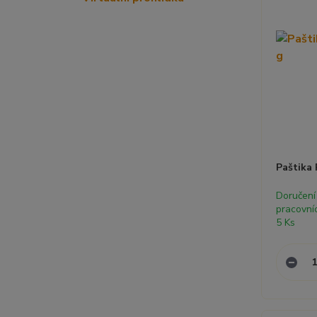
Paštika 
Doručení
pracovní
5 Ks