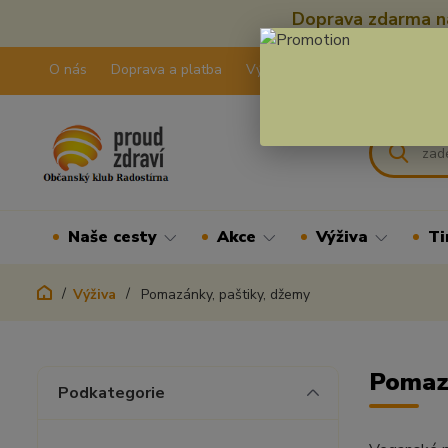
Doprava zdarma na
O nás
Doprava a platba
Výdejní pravidla
Kontakty
Naše cesty
Akce
Výživa
Ti
Výživa
Pomazánky, paštiky, džemy
Pomazá
Podkategorie