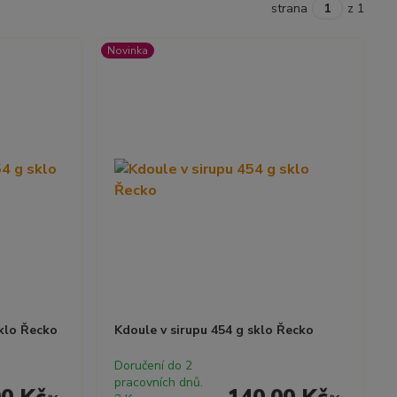
strana
z 1
Novinka
klo Řecko
Kdoule v sirupu 454 g sklo Řecko
Doručení do 2
pracovních dnů.