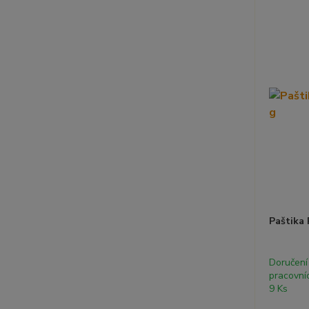
Paštika 
Doručení
pracovní
9 Ks