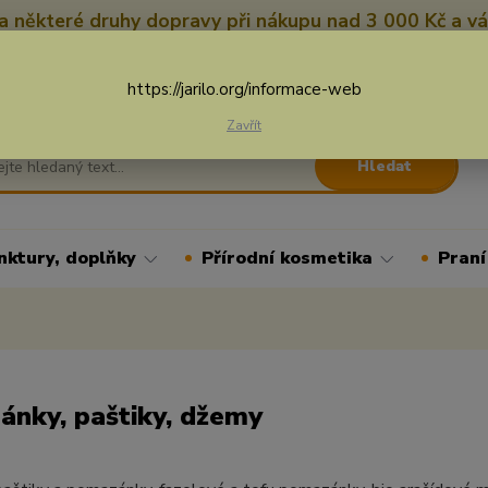
 některé druhy dopravy při nákupu nad 3 000 Kč a vá
Nevíte si rady? Zavolejte.
+
Více
https://jarilo.org/informace-web
Zavřít
Hledat
nktury, doplňky
Přírodní kosmetika
Praní
nky, paštiky, džemy