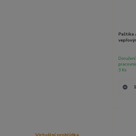
Paštika
vepřový
Doručení
pracovní
3 Ks
Virtuální prohlídka