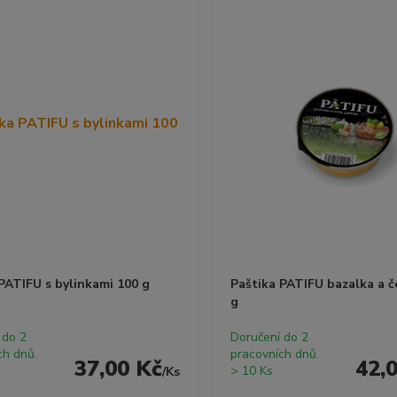
PATIFU s bylinkami 100 g
Paštika PATIFU bazalka a č
g
 do 2
Doručení do 2
ch dnů.
pracovních dnů.
37,00 Kč
42,
> 10 Ks
/
Ks