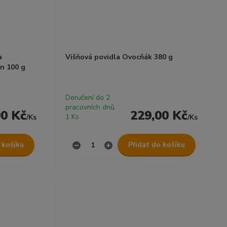
a
Višňová povidla Ovocňák 380 g
an 100 g
Doručení do 2
pracovních dnů.
00 Kč
229,00 Kč
1 Ks
/
Ks
/
Ks
 košíku
Přidat do košíku