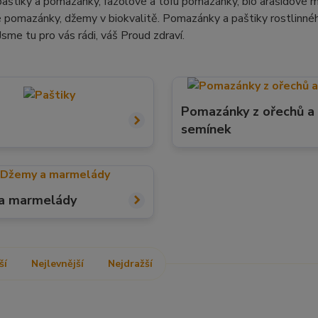
aštiky a pomazánky, fazolové a tofu pomazánky, bio arašídové 
 pomazánky, džemy v biokvalitě. Pomazánky a paštiky rostlinné
sme tu pro vás rádi, váš Proud zdraví.
Pomazánky z ořechů a
semínek
a marmelády
ší
Nejlevnější
Nejdražší