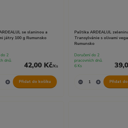
 ARDEALUL se slaninou a
Paštika ARDEALUL zelenin
mi játry 100 g Rumunsko
Transylvánie s olivami veg
Rumunsko
 do 2
Doručení do 2
ch dnů.
pracovních dnů.
42,00 Kč
39,
6 Ks
/
Ks
Přidat do košíku
Přidat do