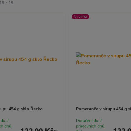
19 z 19
Novinka
irupu 454 g sklo Řecko
Pomeranče v sirupu 454 g s
 do 2
Doručení do 2
ch dnů.
pracovních dnů.