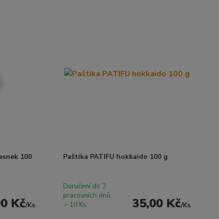
esnek 100
Paštika PATIFU hokkaido 100 g
Doručení do 2
pracovních dnů.
00 Kč
35,00 Kč
> 10 Ks
/
Ks
/
Ks