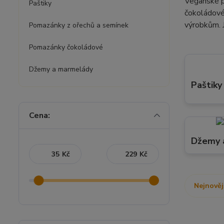
Veganské p
Paštiky
čokoládové
výrobkům. J
Pomazánky z ořechů a semínek
Pomazánky čokoládové
Džemy a marmelády
Paštiky
Cena:
Džemy 
Kč
Kč
Nejnověj