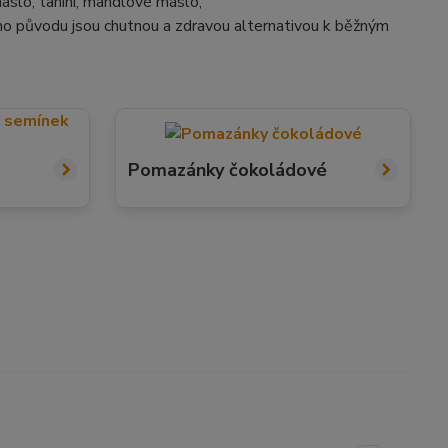
máslo
, tahini, mandlové máslo,
ho původu jsou chutnou a zdravou alternativou k běžným
Pomazánky čokoládové