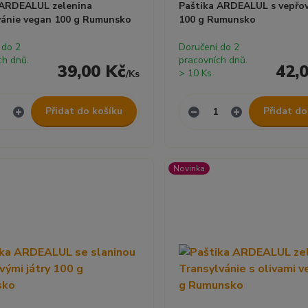
 ARDEALUL zelenina
Paštika ARDEALUL s vepřov
vánie vegan 100 g Rumunsko
100 g Rumunsko
 do 2
Doručení do 2
ch dnů.
pracovních dnů.
39,00 Kč
42,
> 10 Ks
/
Ks
Přidat do košíku
Přidat do
Novinka