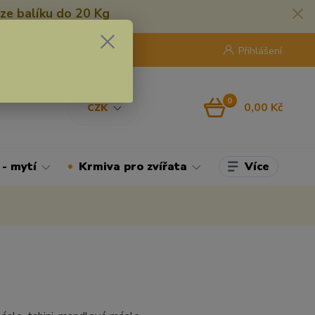
ze balíku do 20 Kg
420 775 250 832
8:00 - 16:30
Přihlášení
0
0,00 Kč
CZK
Více
 - mytí
Krmiva pro zvířata