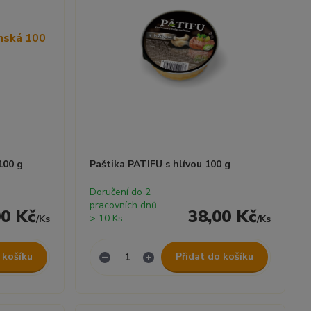
100 g
Paštika PATIFU s hlívou 100 g
Doručení do 2
pracovních dnů.
00 Kč
38,00 Kč
> 10 Ks
/
Ks
/
Ks
 košíku
Přidat do košíku