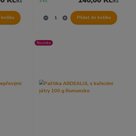
00 Kč
140,00 Kč
3 Ks
/
Ks
/
Ks
 košíku
Přidat do košíku
Novinka