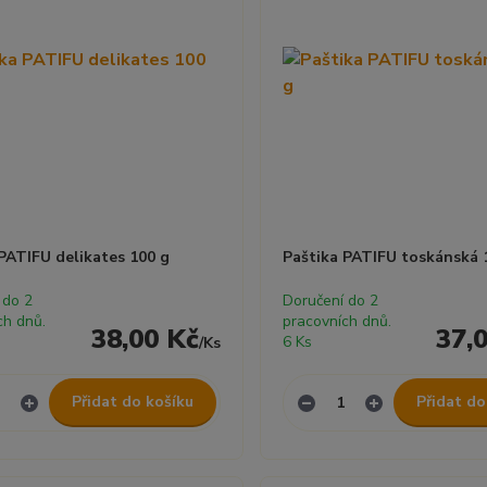
PATIFU delikates 100 g
Paštika PATIFU toskánská 
 do 2
Doručení do 2
ch dnů.
pracovních dnů.
38,00 Kč
37,
6 Ks
/
Ks
Přidat do košíku
Přidat do