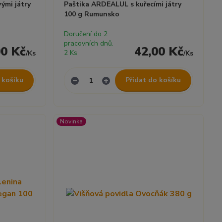
ými játry
Paštika ARDEALUL s kuřecími játry
100 g Rumunsko
Doručení do 2
pracovních dnů.
00 Kč
42,00 Kč
2 Ks
/
Ks
/
Ks
 košíku
Přidat do košíku
Novinka