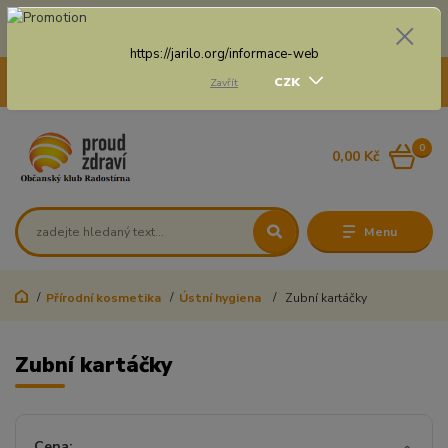
Doprava zdarma na některé druhy dopravy při nákupu
nad 3 000 Kč a váze balíku do 20 Kg
https://jarilo.org/informace-web
+420 775 250 832
CZK
Zavřít
8:00 - 16:30
0
0,00 Kč
Menu
Přírodní kosmetika
Ústní hygiena
Zubní kartáčky
Zubní kartáčky
Cena: