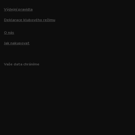
Výdejní pravidla
Deklarace klubového režimu
O nás
Jak nakupovat
Vaše data chráníme