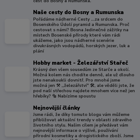
cest do Bosny a Rumunska.
Naše cesty do Bosny a Rumunska
Pořádáme nádherné Cesty ...za srdcem do
Bosenského Údolí pyramid a Rumunska. Proč
cestovat s námi? Bosna Jedinečné zážitky na
místech Bosenské přírody které vám rádi
ukážeme, jako jsou nádherné scenérie
divukrásných vodopádů, horských jezer, luk a
plání
Hobby market - Železářství Stařeč
Krásný den všem sousedům ze Starče a okolí.
Možná kolem nás chodíte denně, ale už dlouho
jste nenakoukli dovnitř. Pro mnohé jsme
možná jen ⚒️ ,,železářství" 🛠️, ale věděli jste, že
pod naší střechou najdete mnohem více než jen
hřebíky? 🔩 Nabízíme spoustu
Nejnovější články
Jsme rádi, že díky tomuto blogu vám můžeme
přibližovat aktuální trendy v oblasti zdravého
životního stylu. Našim cílem je předávat vám
nejnovější informace o výživě, používání
přírodní kosmetiky a drogistického zboží. Jsme