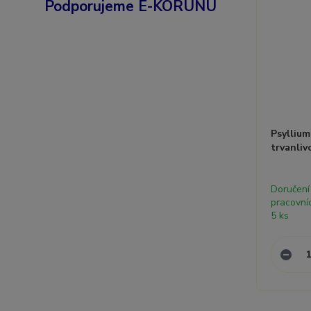
Podporujeme E-KORUNU
Psyllium
trvanliv
Doručení
pracovní
5 ks