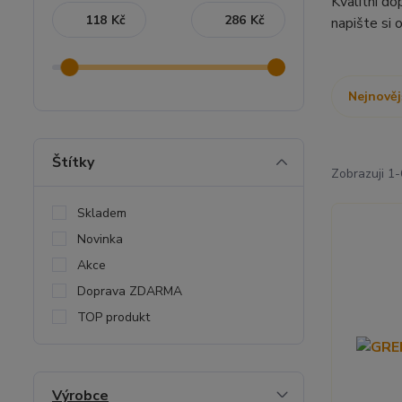
Kvalitní d
Kč
Kč
napište si 
Nejnověj
Štítky
Zobrazuji 1-
Skladem
Novinka
Akce
Doprava ZDARMA
TOP produkt
Výrobce