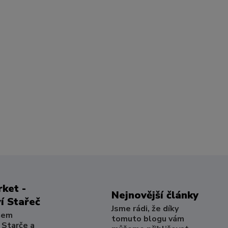
ket -
Nejnovější články
í Stařeč
Jsme rádi, že díky
šem
tomuto blogu vám
 Starče a