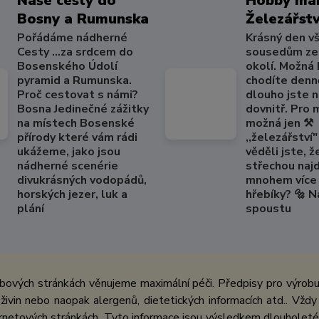
Naše cesty do
Hobby mar
Bosny a Rumunska
Železářstv
Pořádáme nádherné
Krásný den v
Cesty ...za srdcem do
sousedům ze
Bosenského Údolí
okolí. Možná
pyramid a Rumunska.
chodíte denně
Proč cestovat s námi?
dlouho jste 
Bosna Jedinečné zážitky
dovnitř. Pro
na místech Bosenské
možná jen ⚒️
přírody které vám rádi
,,železářství" 
ukážeme, jako jsou
věděli jste, ž
nádherné scenérie
střechou naj
divukrásných vodopádů,
mnohem více 
horských jezer, luk a
hřebíky? 🔩 
plání
spoustu
bových stránkách věnujeme maximální péči. Předpisy pro výrobu 
ivin nebo naopak alergenů, dietetických informacích atd.. Vždy
netových stránkách. Tyto informace jsou výsledkem dlouholeté 