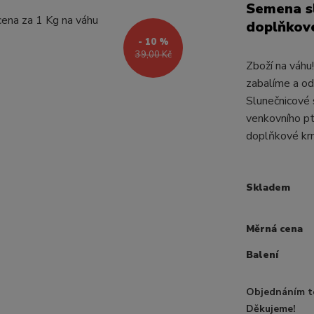
Semena s
doplňkové
- 10 %
39,00 Kč
Zboží na váhu
zabalíme a od
Slunečnicové 
venkovního pt
doplňkové krm
Skladem
Měrná cena
Balení
Objednáním t
Děkujeme!