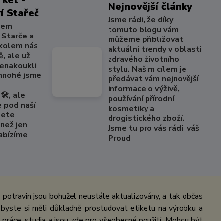
ket -
Nejnovější články
í Stařeč
Jsme rádi, že díky
šem
tomuto blogu vám
 Starče a
můžeme přibližovat
 kolem nás
aktuální trendy v oblasti
, ale už
zdravého životního
nenakoukli
stylu. Našim cílem je
 mnohé jsme
předávat vám nejnovější
informace o výživě,
🛠️, ale
používání přírodní
e pod naší
kosmetiky a
dete
drogistického zboží.
než jen
Jsme tu pro vás rádi, váš
Nabízíme
Proud
potravin jsou bohužel neustále aktualizovány, a tak občas
 byste si měli důkladně prostudovat etiketu na výrobku a
práce, studia a jsou zde pro všeobecné použití. Mohou být