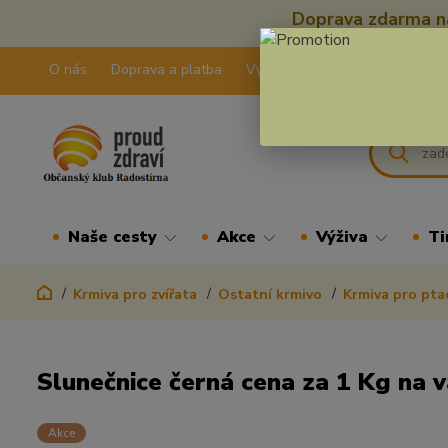
Doprava zdarma na
O nás
Doprava a platba
Výdejní pravidla
Kontakty
Naše cesty
Akce
Výživa
Ti
Krmiva pro zvířata
Ostatní krmivo
Krmiva pro pta
Slunečnice černá cena za 1 Kg na 
Akce