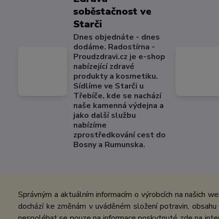
soběstačnost ve
Starči
Dnes objednáte - dnes
dodáme. Radostírna -
Proudzdravi.cz je e-shop
nabízející zdravé
produkty a kosmetiku.
Sídlíme ve Starči u
Třebíče, kde se nachází
naše kamenná výdejna a
jako další službu
nabízíme
zprostředkování cest do
Bosny a Rumunska.
Správným a aktuálním informacím o výrobcích na našich we
dochází ke změnám v uváděném složení potravin, obsahu ž
nespoléhat se pouze na informace poskytnuté zde na inter