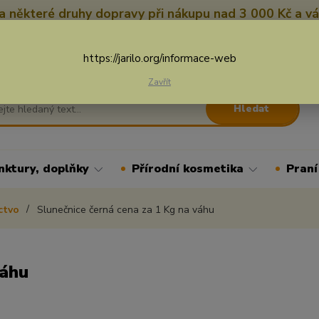
 některé druhy dopravy při nákupu nad 3 000 Kč a vá
Nevíte si rady? Zavolejte.
+
Více
https://jarilo.org/informace-web
Zavřít
Hledat
nktury, doplňky
Přírodní kosmetika
Praní
ctvo
Slunečnice černá cena za 1 Kg na váhu
váhu