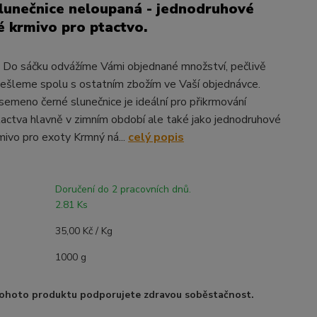
lunečnice neloupaná - jednodruhové
 krmivo pro ptactvo.
! Do sáčku odvážíme Vámi objednané množství, pečlivě
ešleme spolu s ostatním zbožím ve Vaší objednávce.
semeno černé slunečnice je ideální pro přikrmování
actva hlavně v zimním období ale také jako jednodruhové
ivo pro exoty Krmný ná...
celý popis
Doručení do 2 pracovních dnů.
2.81 Ks
35,00 Kč / Kg
1000 g
ohoto produktu podporujete zdravou soběstačnost.