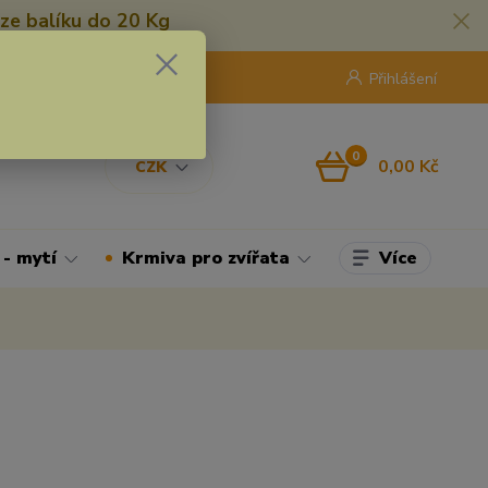
ze balíku do 20 Kg
420 775 250 832
8:00 - 16:30
Přihlášení
0
0,00 Kč
CZK
Více
 - mytí
Krmiva pro zvířata