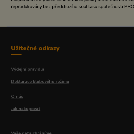
reprodukovány bez předchozího souhlasu společnosti PRO
Užitečné odkazy
Výdejní pravidla
Deklarace klubového režimu
O nás
Jak nakupovat
Vaše data chráníme