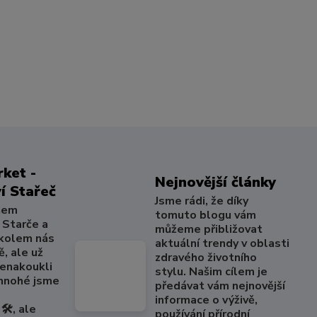
ket -
Nejnovější články
í Stařeč
Jsme rádi, že díky
šem
tomuto blogu vám
 Starče a
můžeme přibližovat
 kolem nás
aktuální trendy v oblasti
, ale už
zdravého životního
nenakoukli
stylu. Našim cílem je
 mnohé jsme
předávat vám nejnovější
informace o výživě,
🛠️, ale
používání přírodní