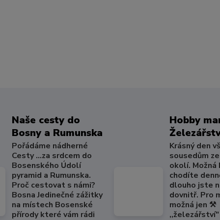
Naše cesty do
Hobby mar
Bosny a Rumunska
Železářstv
Pořádáme nádherné
Krásný den v
Cesty ...za srdcem do
sousedům ze
Bosenského Údolí
okolí. Možná
pyramid a Rumunska.
chodíte denně
Proč cestovat s námi?
dlouho jste 
Bosna Jedinečné zážitky
dovnitř. Pro
na místech Bosenské
možná jen ⚒️
přírody které vám rádi
,,železářství" 