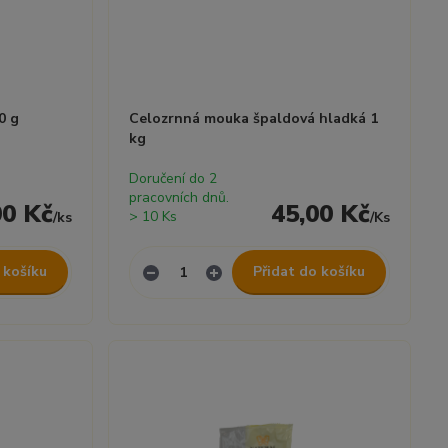
0 g
Celozrnná mouka špaldová hladká 1
kg
Doručení do 2
pracovních dnů.
00 Kč
45,00 Kč
> 10 Ks
/
ks
/
Ks
 košíku
Přidat do košíku