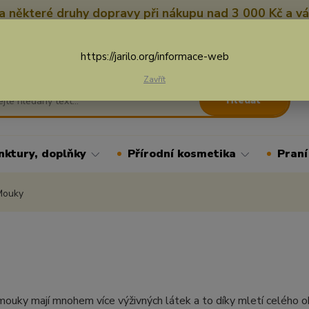
 některé druhy dopravy při nákupu nad 3 000 Kč a vá
Nevíte si rady? Zavolejte.
+
Více
https://jarilo.org/informace-web
Zavřít
Hledat
nktury, doplňky
Přírodní kosmetika
Praní
ouky
ouky mají mnohem více výživných látek a to díky mletí celého ob