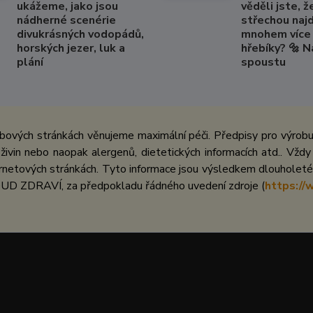
ukážeme, jako jsou
věděli jste, ž
nádherné scenérie
střechou naj
divukrásných vodopádů,
mnohem více 
horských jezer, luk a
hřebíky? 🔩 
plání
spoustu
bových stránkách věnujeme maximální péči. Předpisy pro výrobu 
ivin nebo naopak alergenů, dietetických informacích atd.. Vždy
netových stránkách. Tyto informace jsou výsledkem dlouholeté 
UD ZDRAVÍ, za předpokladu řádného uvedení zdroje (
https://