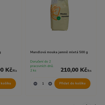
g
Mandlová mouka jemně mletá 500 g
Doručení do 2
pracovních dnů.
00 Kč
210,00 Kč
2 ks
/
Ks
/
ks
 košíku
Přidat do košíku