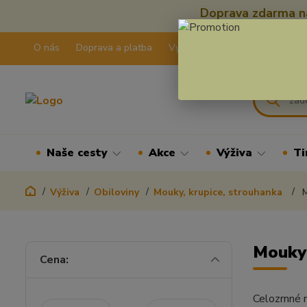
Doprava zdarma na
O nás
Doprava a platba
Výdejní pravidla
Kontakty
Naše cesty
Akce
Výživa
Ti
Výživa
Obiloviny
Mouky, krupice, strouhanka
M
Mouky
Cena:
Celozrnné m