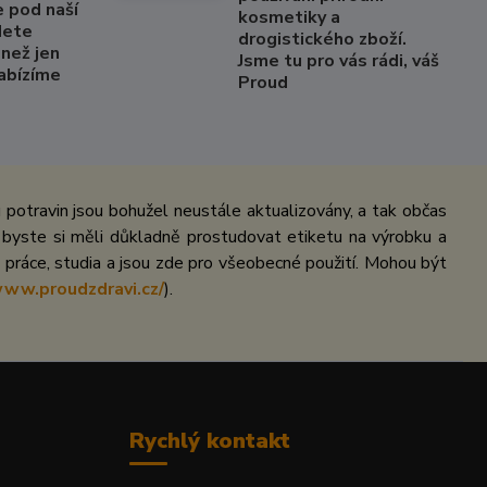
e pod naší
kosmetiky a
dete
drogistického zboží.
než jen
Jsme tu pro vás rádi, váš
Nabízíme
Proud
potravin jsou bohužel neustále aktualizovány, a tak občas
 byste si měli důkladně prostudovat etiketu na výrobku a
práce, studia a jsou zde pro všeobecné použití. Mohou být
www.proudzdravi.cz/
).
Rychlý kontakt