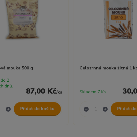
vá mouka 500 g
Celozrnná mouka žitná 1 k
 do 2
ch dnů.
87,00 Kč
30,
Skladem 7 Ks
/
ks
Přidat do košíku
Přidat do