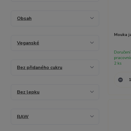
Obsah
Mouka j
Veganské
Doručení
pracovní
2 ks
Bez přidaného cukru
Bez lepku
RAW