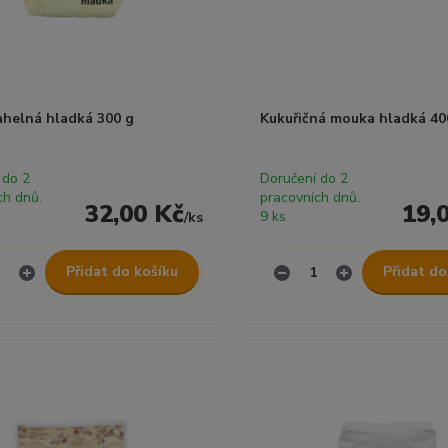
ahelná hladká 300 g
Kukuřičná mouka hladká 40
 do 2
Doručení do 2
ch dnů.
pracovních dnů.
32,00 Kč
19,
9 ks
/
ks
Přidat do košíku
Přidat do