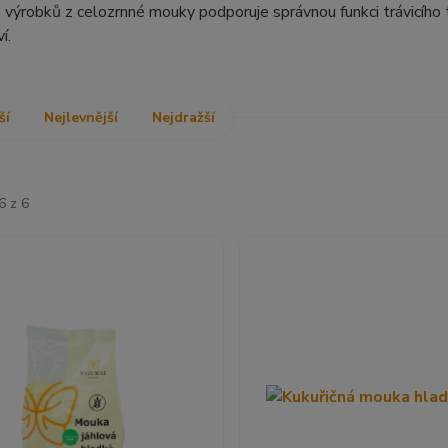
ýrobků z celozrnné mouky podporuje správnou funkci trávicího tr
ví.
ší
Nejlevnější
Nejdražší
6 z 6