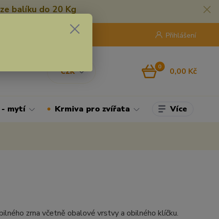
ze balíku do 20 Kg
420 775 250 832
8:00 - 16:30
Přihlášení
0
0,00 Kč
CZK
Více
 - mytí
Krmiva pro zvířata
ilného zrna včetně obalové vrstvy a obilného klíčku.