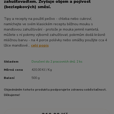
zahušťovadlem. Zvyšuje objem a pojivost
(bezlepkových) směsí.
Tipy a recepty na použití pečivo - chleba nebo cukroví,
namíchejte ve svém klasickém receptu běžnou mouku s
mandlovou zahušťování - protože je mouka jemně namletá,
můžete s ní pokrmy výborně zahušťovat, pokrmům dodá krásně
mléčnou barvu - na 4 porce polévky nebo omáčky použijte cca 4
lžíce mandlové...
celý popis
Skladem
Doručení do 2 pracovních dnů. 2 ks
Měrná cena
420,00 Kč / Kg
Balení
500 g
Objednáním tohoto produktu podporujete zdravou soběstačnost.
Děkujeme!