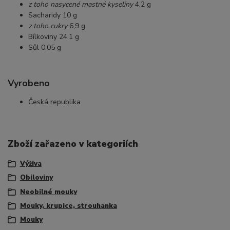
z toho nasycené mastné kyseliny
4,2 g
Sacharidy 10 g
z toho cukry
6,9 g
Bílkoviny 24,1 g
Sůl 0,05 g
Vyrobeno
Česká republika
Zboží zařazeno v kategoriích
Výživa
Obiloviny
Neobilné mouky
Mouky, krupice, strouhanka
Mouky