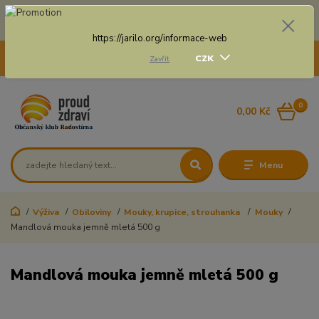
Doprava zdarma na některé druhy dopravy při nákupu
nad 3 000 Kč a váze balíku do 20 Kg
https://jarilo.org/informace-web
+420 775 250 832
CZK
Zavřít
8:00 - 16:30
0
0,00 Kč
Menu
Výživa
Obiloviny
Mouky, krupice, strouhanka
Mouky
Mandlová mouka jemně mletá 500 g
Mandlová mouka jemně mletá 500 g