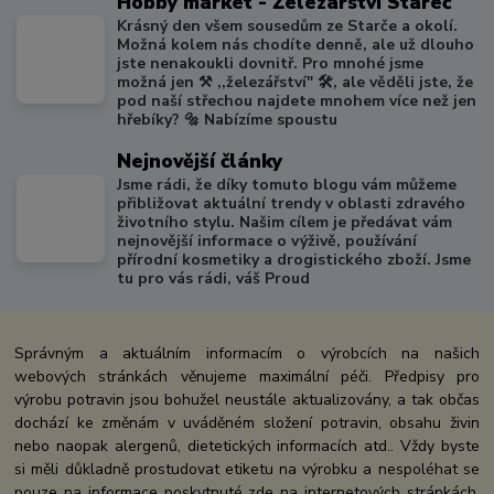
Hobby market - Železářství Stařeč
Krásný den všem sousedům ze Starče a okolí.
Možná kolem nás chodíte denně, ale už dlouho
jste nenakoukli dovnitř. Pro mnohé jsme
možná jen ⚒️ ,,železářství" 🛠️, ale věděli jste, že
pod naší střechou najdete mnohem více než jen
hřebíky? 🔩 Nabízíme spoustu
Nejnovější články
Jsme rádi, že díky tomuto blogu vám můžeme
přibližovat aktuální trendy v oblasti zdravého
životního stylu. Našim cílem je předávat vám
nejnovější informace o výživě, používání
přírodní kosmetiky a drogistického zboží. Jsme
tu pro vás rádi, váš Proud
Správným a aktuálním informacím o výrobcích na našich
webových stránkách věnujeme maximální péči. Předpisy pro
výrobu potravin jsou bohužel neustále aktualizovány, a tak občas
dochází ke změnám v uváděném složení potravin, obsahu živin
nebo naopak alergenů, dietetických informacích atd.. Vždy byste
si měli důkladně prostudovat etiketu na výrobku a nespoléhat se
pouze na informace poskytnuté zde na internetových stránkách.