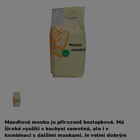
Mandlová mouka je přirozeně bezlepková. Má
široké využití v kuchyni samotná, ale i v
kombinaci s dalšími moukami. Je velmi dobrým