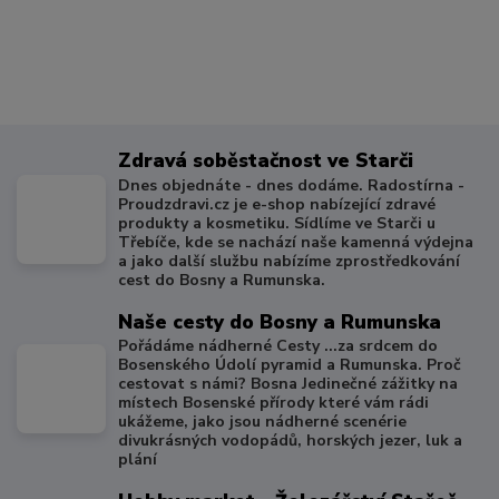
Zdravá soběstačnost ve Starči
Dnes objednáte - dnes dodáme. Radostírna -
Proudzdravi.cz je e-shop nabízející zdravé
produkty a kosmetiku. Sídlíme ve Starči u
Třebíče, kde se nachází naše kamenná výdejna
a jako další službu nabízíme zprostředkování
cest do Bosny a Rumunska.
Naše cesty do Bosny a Rumunska
Pořádáme nádherné Cesty ...za srdcem do
Bosenského Údolí pyramid a Rumunska. Proč
cestovat s námi? Bosna Jedinečné zážitky na
místech Bosenské přírody které vám rádi
ukážeme, jako jsou nádherné scenérie
divukrásných vodopádů, horských jezer, luk a
plání