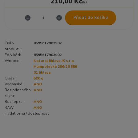
210,00 Kč
/
ks
Přidat do košíku
Číslo
8595617903902
produktu:
EAN kód:
8595617903902
Výrobce:
Natural Jihlava JK s.r.o.
Humpolecká 286/28 586
01 Jihlava
Obsah:
500 g
Veganské:
ANO
Bez přidaného
ANO
cukru:
Bez lepku:
ANO
RAW:
ANO
Hlídat cenu / dostupnost