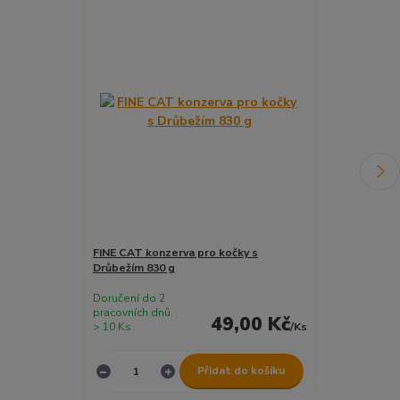
FINE CAT konzerva pro kočky s
FINE CAT Kuř
Drůbežím 830 g
80 g min.trv. 
Doručení do 2
Doručení do 2
pracovních dnů.
pracovních dnů
49,00 Kč
> 10 Ks
/
Ks
2 ks
Přidat do košíku