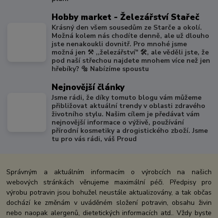
Hobby market - Železářství Stařeč
Krásný den všem sousedům ze Starče a okolí.
Možná kolem nás chodíte denně, ale už dlouho
jste nenakoukli dovnitř. Pro mnohé jsme
možná jen ⚒️ ,,železářství" 🛠️, ale věděli jste, že
pod naší střechou najdete mnohem více než jen
hřebíky? 🔩 Nabízíme spoustu
Nejnovější články
Jsme rádi, že díky tomuto blogu vám můžeme
přibližovat aktuální trendy v oblasti zdravého
životního stylu. Našim cílem je předávat vám
nejnovější informace o výživě, používání
přírodní kosmetiky a drogistického zboží. Jsme
tu pro vás rádi, váš Proud
Správným a aktuálním informacím o výrobcích na našich
webových stránkách věnujeme maximální péči. Předpisy pro
výrobu potravin jsou bohužel neustále aktualizovány, a tak občas
dochází ke změnám v uváděném složení potravin, obsahu živin
nebo naopak alergenů, dietetických informacích atd.. Vždy byste