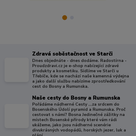
Zdravá soběstačnost ve Starči
Dnes objednáte - dnes dodáme. Radostírna -
Proudzdravi.cz je e-shop nabízející zdravé
produkty a kosmetiku. Sídlíme ve Starči u
Třebíče, kde se nachází naše kamenná výdejna
a jako další službu nabízíme zprostředkování
cest do Bosny a Rumunska.
Naše cesty do Bosny a Rumunska
Pořádáme nádherné Cesty ...za srdcem do
Bosenského Údolí pyramid a Rumunska. Proč
cestovat s námi? Bosna Jedinečné zážitky na
místech Bosenské přírody které vám rádi
ukážeme, jako jsou nádherné scenérie
divukrásných vodopádů, horských jezer, luk a
plání