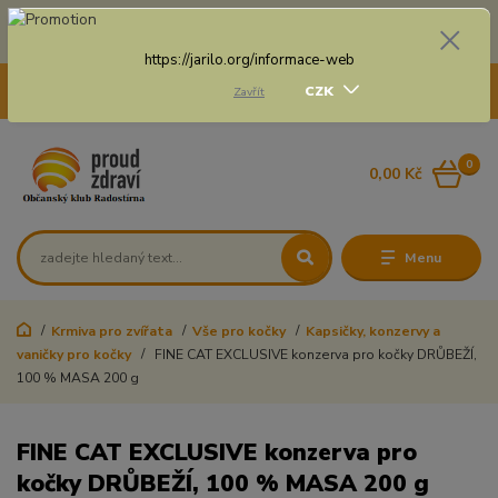
Doprava zdarma na některé druhy dopravy při nákupu
nad 3 000 Kč a váze balíku do 20 Kg
https://jarilo.org/informace-web
+420 775 250 832
CZK
Zavřít
8:00 - 16:30
0
0,00 Kč
Menu
Krmiva pro zvířata
Vše pro kočky
Kapsičky, konzervy a
vaničky pro kočky
FINE CAT EXCLUSIVE konzerva pro kočky DRŮBEŽÍ,
100 % MASA 200 g
FINE CAT EXCLUSIVE konzerva pro
kočky DRŮBEŽÍ, 100 % MASA 200 g