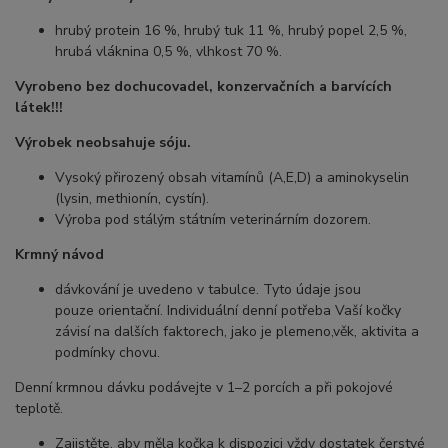
hrubý protein 16 %, hrubý tuk 11 %, hrubý popel 2,5 %,
hrubá vláknina 0,5 %, vlhkost 70 %.
Vyrobeno bez dochucovadel, konzervačních a barvících
látek!!!
Výrobek neobsahuje sóju.
Vysoký přirozený obsah vitamínů (A,E,D) a aminokyselin
(lysin, methionín, cystín).
Výroba pod stálým státním veterinárním dozorem.
Krmný návod
dávkování je uvedeno v tabulce. Tyto údaje jsou
pouze orientační. Individuální denní potřeba Vaší kočky
závisí na dalších faktorech, jako je plemeno,věk, aktivita a
podmínky chovu.
Denní krmnou dávku podávejte v 1–2 porcích a při pokojové
teplotě.
Zajistěte, aby měla kočka k dispozici vždy dostatek čerstvé