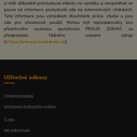
si měli důkladně prostudovat etiketu na výrobku a nespoléhat se
pouze na informace poskytnuté zde na internetových stránkách.
Tyto informace jsou výsledkem dlouholeté práce, studia a jsou
zde pro všeobecné použití. Mohou být reprodukovány bez
předchozího souhlasu společnosti PROUD ZDRAVÍ, za
předpokladu řádného uvedení zdroje
(
https://www.proudzdravi.cz/
).
Užitečné odkazy
Výdejní pravidla
Deklarace klubového režimu
O nás
Jak nakupovat