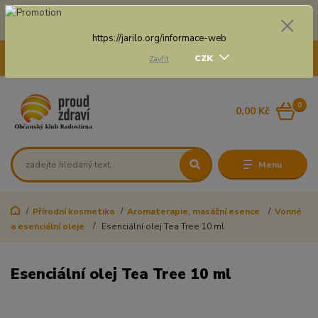
Doprava zdarma na některé druhy dopravy při nákupu
nad 3 000 Kč a váze balíku do 20 Kg
https://jarilo.org/informace-web
+420 775 250 832
CZK
Zavřít
8:00 - 16:30
0
0,00 Kč
Menu
Přírodní kosmetika
Aromaterapie, masážní esence
Vonné
a esenciální oleje
Esenciální olej Tea Tree 10 ml
Esenciální olej Tea Tree 10 ml