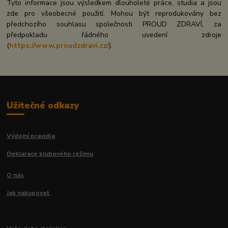
Tyto informace jsou výsledkem dlouholeté práce, studia a jsou
zde pro všeobecné použití. Mohou být reprodukovány bez
předchozího souhlasu společnosti PROUD ZDRAVÍ, za
předpokladu řádného uvedení zdroje
(
https://www.proudzdravi.cz/
).
Užitečné odkazy
Výdejní pravidla
Deklarace klubového režimu
O nás
Jak nakupovat