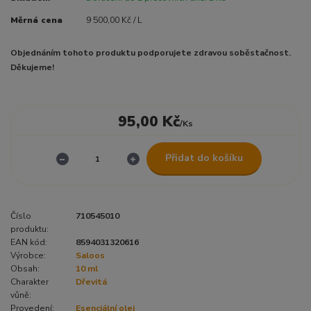
Měrná cena
9 500,00 Kč / L
Objednáním tohoto produktu podporujete zdravou soběstačnost.
Děkujeme!
95,00 Kč
/
Ks
Přidat do košíku
Číslo
710545010
produktu:
EAN kód:
8594031320616
Výrobce:
Saloos
Obsah:
10 ml
Charakter
Dřevitá
vůně:
Provedení:
Esenciální olej