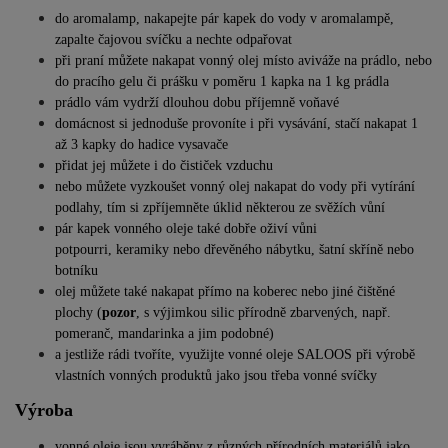
do aromalamp, nakapejte pár kapek do vody v aromalampě,
zapalte čajovou svíčku a nechte odpařovat
při praní můžete nakapat vonný olej místo aviváže na prádlo, nebo
do pracího gelu či prášku v poměru 1 kapka na 1 kg prádla
prádlo vám vydrží dlouhou dobu příjemně voňavé
domácnost si jednoduše provoníte i při vysávání, stačí nakapat 1
až 3 kapky do hadice vysavače
přidat jej můžete i do čističek vzduchu
nebo můžete vyzkoušet vonný olej nakapat do vody při vytírání
podlahy, tím si zpříjemněte úklid některou ze svěžích vůní
pár kapek vonného oleje také dobře oživí vůni
potpourri, keramiky nebo dřevěného nábytku, šatní skříně nebo
botníku
olej můžete také nakapat přímo na koberec nebo jiné čištěné
plochy (
pozor
, s výjimkou silic přírodně zbarvených, např.
pomeranč, mandarinka a jim podobné)
a jestliže rádi tvoříte, využijte vonné oleje SALOOS při výrobě
vlastních vonných produktů jako jsou třeba vonné svíčky
Výroba
vonné oleje jsou vyráběny z různých přírodních materiálů jako