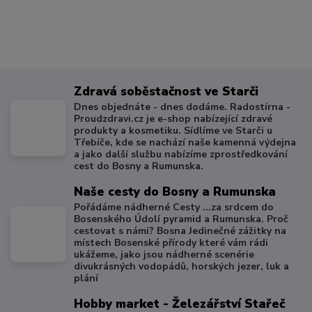
Zdravá soběstačnost ve Starči
Dnes objednáte - dnes dodáme. Radostírna -
Proudzdravi.cz je e-shop nabízející zdravé
produkty a kosmetiku. Sídlíme ve Starči u
Třebíče, kde se nachází naše kamenná výdejna
a jako další službu nabízíme zprostředkování
cest do Bosny a Rumunska.
Naše cesty do Bosny a Rumunska
Pořádáme nádherné Cesty ...za srdcem do
Bosenského Údolí pyramid a Rumunska. Proč
cestovat s námi? Bosna Jedinečné zážitky na
místech Bosenské přírody které vám rádi
ukážeme, jako jsou nádherné scenérie
divukrásných vodopádů, horských jezer, luk a
plání
Hobby market - Železářství Stařeč