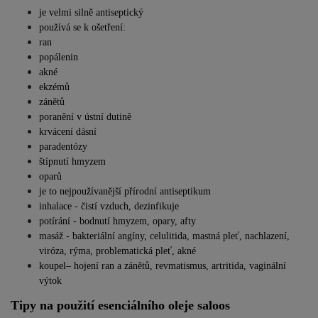
je velmi silně antiseptický
používá se k ošetření:
ran
popálenin
akné
ekzémů
zánětů
poranění v ústní dutině
krvácení dásní
paradentózy
štípnutí hmyzem
oparů
je to nejpoužívanější přírodní antiseptikum
inhalace - čistí vzduch, dezinfikuje
potírání - bodnutí hmyzem,
opary, afty
masáž - bakteriální angíny,
celulitida,
mastná pleť,
nachlazení,
viróza, rýma,
problematická pleť, akné
koupel– hojení ran a zánětů,
revmatismus, artritida,
vaginální
výtok
Tipy na použití e
senciálního oleje saloos