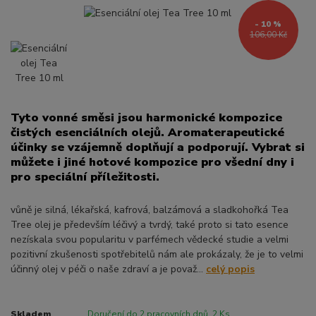
- 10 %
106,00 Kč
Tyto vonné směsi jsou harmonické kompozice
čistých esenciálních olejů. Aromaterapeutické
účinky se vzájemně doplňují a podporují. Vybrat si
můžete i jiné hotové kompozice pro všední dny i
pro speciální příležitosti.
vůně je silná, lékařská, kafrová, balzámová a sladkohořká Tea
Tree olej je především léčivý a tvrdý, také proto si tato esence
nezískala svou popularitu v parfémech vědecké studie a velmi
pozitivní zkušenosti spotřebitelů nám ale prokázaly, že je to velmi
účinný olej v péči o naše zdraví a je považ...
celý popis
Skladem
Doručení do 2 pracovních dnů. 2 Ks