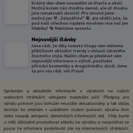
Krásný den všem sousedům ze Starče a okolí.
Možná kolem nás chodíte denně, ale už dlouho
jste nenakoukli dovnitř. Pro mnohé jsme
možná jen ⚒️ ,,železářství" 🛠️, ale věděli jste, že
pod naší střechou najdete mnohem více než jen
hřebíky? 🔩 Nabízíme spoustu
Nejnovější články
Jsme rádi, že díky tomuto blogu vám můžeme
přibližovat aktuální trendy v oblasti zdravého
životního stylu. Našim cílem je předávat vám
nejnovější informace o výživě, používání
přírodní kosmetiky a drogistického zboží. Jsme
tu pro vás rádi, váš Proud
Správným a aktuálním informacím o výrobcích na našich
webových stránkách věnujeme maximální péči. Předpisy pro
výrobu potravin jsou bohužel neustále aktualizovány, a tak občas
dochází ke změnám v uváděném složení potravin, obsahu živin
nebo naopak alergenů, dietetických informacích atd.. Vždy byste
si měli důkladně prostudovat etiketu na výrobku a nespoléhat se
pouze na informace poskytnuté zde na internetových stránkách.