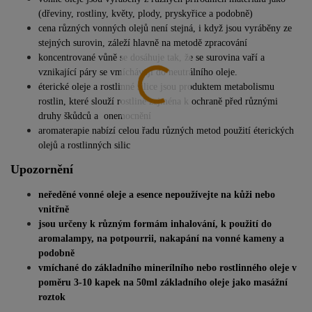
(dřeviny, rostliny, květy, plody, pryskyřice a podobně)
cena různých vonných olejů není stejná, i když jsou vyráběny ze
stejných surovin, záleží hlavně na metodě zpracování
koncentrované vůně se dosáhuje tak, že se surovina vaří a
vznikající páry se vmíchávají do neutrálního oleje.
éterické oleje a rostlinné silice jsou produktem metabolismu
rostlin, které slouží rostlině zejména k ochraně před různými
druhy škůdců a onemocnění
aromaterapie nabízí celou řadu různých metod použití éterických
olejů a rostlinných silic
Upozornění
neředěné vonné oleje a esence nepoužívejte na kůži nebo
vnitřně
jsou určeny k různým formám inhalování, k použití do
aromalampy, na potpourrii, nakapání na vonné kameny a
podobně
vmíchané do základního minerílního nebo rostlinného oleje v
poměru 3-10 kapek na 50ml základního oleje jako masážní
roztok