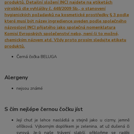
Černá čočka BELUGA
Alergeny
nejsou známé
S čím nejlépe černou čočku jíst
Její chuť je lehce nasládlá a stejně jako u cizrny, jemně
oříšková. Výborným doplňkem je zelenina, ať už dušená či
syrová. Je-li naše trávení slabší, přikloňme se raději