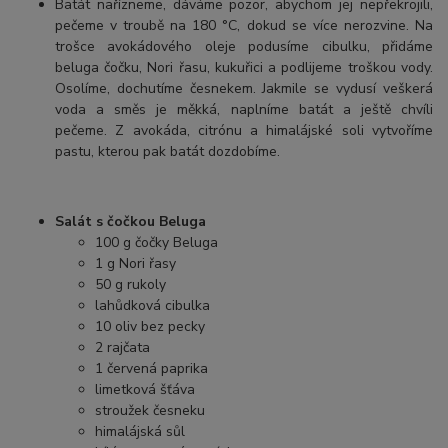
Batát nařízneme, dáváme pozor, abychom jej nepřekrojili,
pečeme v troubě na 180 °C, dokud se více nerozvine. Na
trošce avokádového oleje podusíme cibulku, přidáme
beluga čočku, Nori řasu, kukuřici a podlijeme troškou vody.
Osolíme, dochutíme česnekem. Jakmile se vydusí veškerá
voda a směs je měkká, naplníme batát a ještě chvíli
pečeme. Z avokáda, citrónu a himalájské soli vytvoříme
pastu, kterou pak batát dozdobíme.
Salát s čočkou Beluga
100 g čočky Beluga
1 g Nori řasy
50 g rukoly
lahůdková cibulka
10 oliv bez pecky
2 rajčata
1 červená paprika
limetková šťáva
stroužek česneku
himalájská sůl