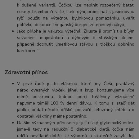
k dušené variantě. Čočkou lze naplnit rozpečený batát,
cukety, brambor či rajče, lilek, dýni, promíchat s jasmínovou
rýží, použít na výtečnou bylinkovou pomazánku, uvařit
polévku, dokonce i veganský burger, zeleninový nákyp.
Jako příloha je vskutku výtečná. Zkuste ji promísit s bílým
sezamem, majoránkou a dýňovým či vlašským olejem,
případně dochutit limetkovou šťávou s troškou dobrého
kari koření.
Zdravotní přínos
V prvé řadě je to vláknina, které my Češi, pradávný
národ ovesných vloček, jáhel a krup, konzumujeme více
méně poskrovnu. Jednou porcí luštěniny významně
naplníme téměř 100 % denní dávku. K tomu si stačí dát
jablko, přidat několik oříšků, posvačit celozrnný chléb a o
dostatek vlákniny máme postaráno.
Dalším významným přínosem je její nízký glykemický index,
jsme-li tedy na redukční či diabetické dietě, čočka nám
udělá nevídaně dobře. Je výborná a skutečně zasytí. Její