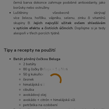
černá barva dokonce zahrnuje podobné antioxidanty, jako
borůvky nebo ostružiny.
Luštěniny všeobecně skrývají
více železa, hořčíku, vápníku, selenu, zinku či vitamínů
skupiny B.
Jejich nejvyšší užitek ovšem shledávám
v sytícím efektu a čistících účincích
. Dopřejme si je tedy
alespoň v třech porcích týdně.
Tipy a recepty na použití
Batát plněný čočkou Beluga
2 batáty
80 g čočky Beluga + 1 g Nori
50 g kukuřice
česnek
himalájská sůl
cibulka
avokádový olej
avokádo + citrón + himalájská sůl
petrželka na ozdobení