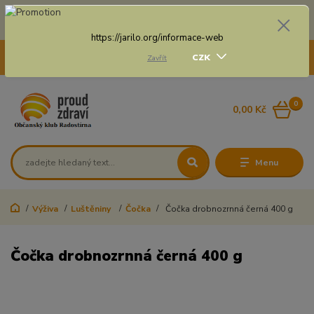
Doprava zdarma na některé druhy dopravy při nákupu
nad 3 000 Kč a váze balíku do 20 Kg
https://jarilo.org/informace-web
+420 775 250 832
CZK
Zavřít
8:00 - 16:30
0
0,00 Kč
Menu
Výživa
Luštěniny
Čočka
Čočka drobnozrnná černá 400 g
Čočka drobnozrnná černá 400 g