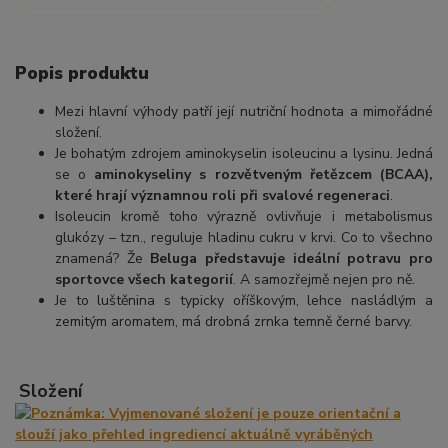
Popis produktu
Mezi hlavní výhody patří její nutriční hodnota a mimořádné
složení.
Je bohatým zdrojem aminokyselin isoleucinu a lysinu. Jedná
se o
aminokyseliny s rozvětveným řetězcem (BCAA),
které hrají významnou roli při svalové regeneraci
.
Isoleucin kromě toho výrazně ovlivňuje i metabolismus
glukózy – tzn., reguluje hladinu cukru v krvi. Co to všechno
znamená? Že
Beluga představuje ideální potravu pro
sportovce všech kategorií
. A samozřejmě nejen pro ně.
Je to luštěnina s typicky oříškovým, lehce nasládlým a
zemitým aromatem, má drobná zrnka temně černé barvy.
Složení