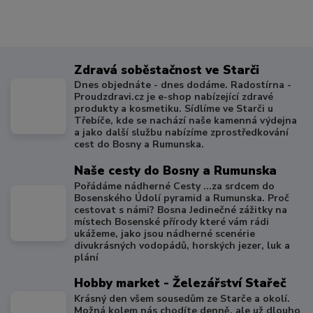
Zdravá soběstačnost ve Starči
Dnes objednáte - dnes dodáme. Radostírna -
Proudzdravi.cz je e-shop nabízející zdravé
produkty a kosmetiku. Sídlíme ve Starči u
Třebíče, kde se nachází naše kamenná výdejna
a jako další službu nabízíme zprostředkování
cest do Bosny a Rumunska.
Naše cesty do Bosny a Rumunska
Pořádáme nádherné Cesty ...za srdcem do
Bosenského Údolí pyramid a Rumunska. Proč
cestovat s námi? Bosna Jedinečné zážitky na
místech Bosenské přírody které vám rádi
ukážeme, jako jsou nádherné scenérie
divukrásných vodopádů, horských jezer, luk a
plání
Hobby market - Železářství Stařeč
Krásný den všem sousedům ze Starče a okolí.
Možná kolem nás chodíte denně, ale už dlouho