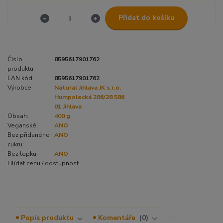
Přidat do košíku
Číslo
8595617901762
produktu:
EAN kód:
8595617901762
Výrobce:
Natural Jihlava JK s.r.o.
Humpolecká 286/28 586
01 Jihlava
Obsah:
400 g
Veganské:
ANO
Bez přidaného
ANO
cukru:
Bez lepku:
ANO
Hlídat cenu / dostupnost
Popis produktu
Komentáře
0