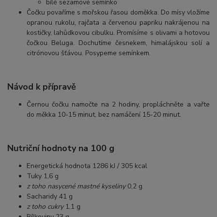
bílé sezamové semínko
Čočku povaříme s mořskou řasou doměkka. Do mísy vložíme
opranou rukolu, rajčata a červenou papriku nakrájenou na
kostičky, lahůdkovou cibulku. Promísíme s olivami a hotovou
čočkou Beluga. Dochutíme česnekem, himalájskou solí a
citrónovou šťávou. Posypeme semínkem.
Návod k přípravě
Černou čočku namočte na 2 hodiny, propláchněte a vařte
do měkka 10-15 minut, bez namáčení 15-20 minut.
Nutriční hodnoty na 100 g
Energetická hodnota 1286 kJ / 305 kcal
Tuky 1,6 g
z toho nasycené mastné kyseliny
0,2 g
Sacharidy 41 g
z toho cukry
1,1 g
Bílkoviny 23 g