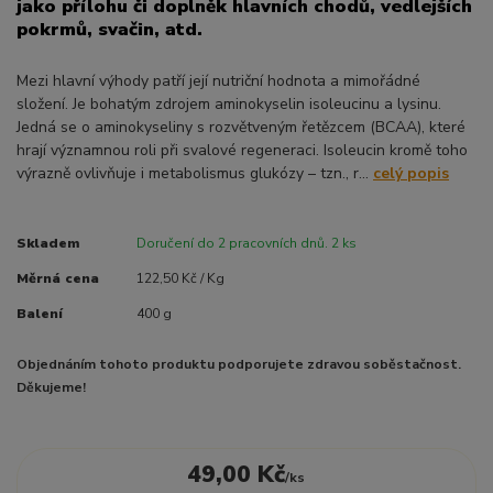
jako přílohu či doplněk hlavních chodů, vedlejších
pokrmů, svačin, atd.
Mezi hlavní výhody patří její nutriční hodnota a mimořádné
složení. Je bohatým zdrojem aminokyselin isoleucinu a lysinu.
Jedná se o aminokyseliny s rozvětveným řetězcem (BCAA), které
hrají významnou roli při svalové regeneraci. Isoleucin kromě toho
výrazně ovlivňuje i metabolismus glukózy – tzn., r...
celý popis
Skladem
Doručení do 2 pracovních dnů. 2 ks
Měrná cena
122,50 Kč / Kg
Balení
400 g
Objednáním tohoto produktu podporujete zdravou soběstačnost.
Děkujeme!
49,00 Kč
/
ks