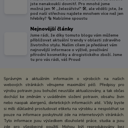
jste nenakoukli dovnitř. Pro mnohé jsme
možná jen ⚒️ ,,železářství" 🛠️, ale věděli jste, že
pod naší střechou najdete mnohem více než jen
hřebíky? 🔩 Nabízíme spoustu
Nejnovější články
Jsme rádi, že díky tomuto blogu vám můžeme
přibližovat aktuální trendy v oblasti zdravého
životního stylu. Našim cílem je předávat vám
nejnovější informace o výživě, používání
přírodní kosmetiky a drogistického zboží. Jsme
tu pro vás rádi, váš Proud
Správným a aktuálním informacím o výrobcích na našich
webových stránkách věnujeme maximální péči. Předpisy pro
výrobu potravin jsou bohužel neustále aktualizovány, a tak občas
dochází ke změnám v uváděném složení potravin, obsahu živin
nebo naopak alergenů, dietetických informacích atd.. Vždy byste
si měli důkladně prostudovat etiketu na výrobku a nespoléhat se
pouze na informace poskytnuté zde na internetových stránkách.
Tyto informace jsou výsledkem dlouholeté práce, studia a jsou
zde pro všeobecné použití. Mohou být reprodukovány bez