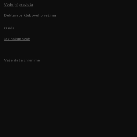
Výdejní pravidla
Deklarace klubového režimu
O nás
Jak nakupovat
Vaše data chráníme