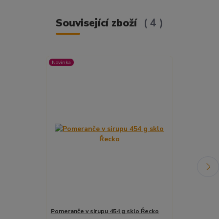
Související zboží
4
Novinka
Novinka
Pomeranče v sirupu 454 g sklo Řecko
Kdoule v siru