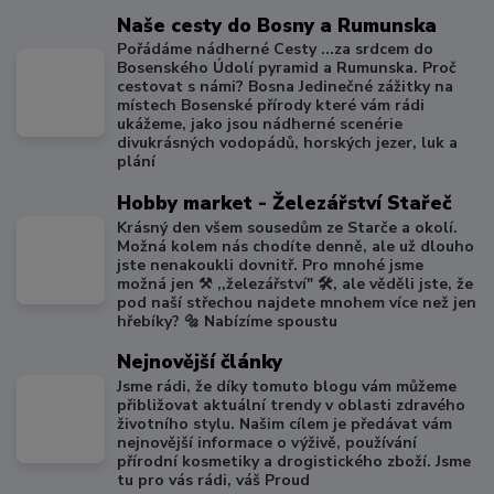
Naše cesty do Bosny a Rumunska
Pořádáme nádherné Cesty ...za srdcem do
Bosenského Údolí pyramid a Rumunska. Proč
cestovat s námi? Bosna Jedinečné zážitky na
místech Bosenské přírody které vám rádi
ukážeme, jako jsou nádherné scenérie
divukrásných vodopádů, horských jezer, luk a
plání
Hobby market - Železářství Stařeč
Krásný den všem sousedům ze Starče a okolí.
Možná kolem nás chodíte denně, ale už dlouho
jste nenakoukli dovnitř. Pro mnohé jsme
možná jen ⚒️ ,,železářství" 🛠️, ale věděli jste, že
pod naší střechou najdete mnohem více než jen
hřebíky? 🔩 Nabízíme spoustu
Nejnovější články
Jsme rádi, že díky tomuto blogu vám můžeme
přibližovat aktuální trendy v oblasti zdravého
životního stylu. Našim cílem je předávat vám
nejnovější informace o výživě, používání
přírodní kosmetiky a drogistického zboží. Jsme
tu pro vás rádi, váš Proud