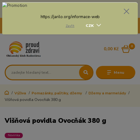
Doprava zdarma na některé druhy dopravy při nákupu
nad 3 000 Kč a váze balíku do 20 Kg
https://jarilo.org/informace-web
+420 775 250 832
CZK
Zavřít
8:00 - 16:30
0
0,00 Kč
Menu
Výživa
Pomazánky, paštiky, džemy
Džemy a marmelády
Višňová povidla Ovocňák 380 g
Višňová povidla Ovocňák 380 g
Novinka