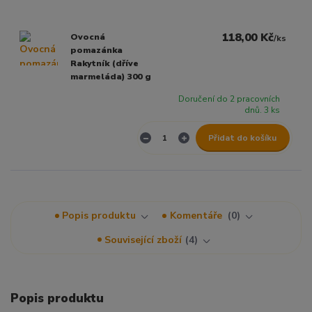
118,00 Kč
Ovocná
/
ks
pomazánka
Rakytník (dříve
marmeláda) 300 g
Doručení do 2 pracovních
dnů. 3 ks
Přidat do košíku
Popis produktu
Komentáře
0
Související zboží
4
Popis produktu