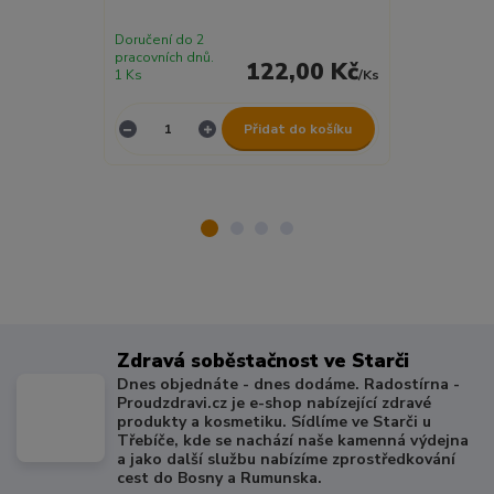
Doručení do 2
Doručení do 2
pracovních dnů.
pracovních dnů
122,00 Kč
1 Ks
/
Ks
3 Ks
Přidat do košíku
Zdravá soběstačnost ve Starči
Dnes objednáte - dnes dodáme. Radostírna -
Proudzdravi.cz je e-shop nabízející zdravé
produkty a kosmetiku. Sídlíme ve Starči u
Třebíče, kde se nachází naše kamenná výdejna
a jako další službu nabízíme zprostředkování
cest do Bosny a Rumunska.