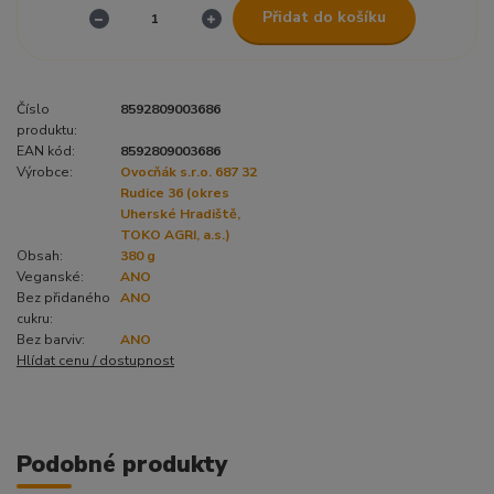
Přidat do košíku
Číslo
8592809003686
produktu:
EAN kód:
8592809003686
Výrobce:
Ovocňák s.r.o. 687 32
Rudice 36 (okres
Uherské Hradiště,
TOKO AGRI, a.s.)
Obsah:
380 g
Veganské:
ANO
Bez přidaného
ANO
cukru:
Bez barviv:
ANO
Hlídat cenu / dostupnost
Podobné produkty