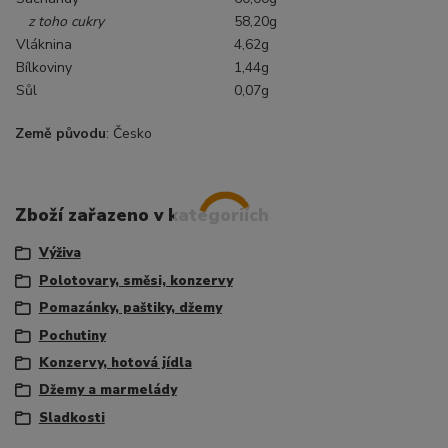
z toho cukry
58,20g
Vláknina
4,62g
Bílkoviny
1,44g
Sůl
0,07g
Země původu
: Česko
Zboží zařazeno v kategoriích
Výživa
Polotovary, směsi, konzervy
Pomazánky, paštiky, džemy
Pochutiny
Konzervy, hotová jídla
Džemy a marmelády
Sladkosti