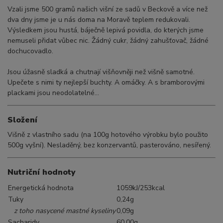
Vzali jsme 500 gramů našich višní ze sadů v Beckově a více než
dva dny jsme je u nás doma na Moravě teplem redukovali.
Výsledkem jsou hustá, báječně lepivá povidla, do kterých jsme
nemuseli přidat vůbec nic. Žádný cukr, žádný zahušťovač, žádné
dochucovadlo.
Jsou úžasně sladká a chutnají višňovněji než višně samotné.
Upečete s nimi ty nejlepší buchty. A omáčky. A s bramborovými
plackami jsou neodolatelné...
Složení
Višně z vlastního sadu (na 100g hotového výrobku bylo použito
500g vyšní). Nesladěný, bez konzervantů, pasterováno, nesířený.
Nutriční hodnoty
Energetická hodnota
1059kJ/253kcal
Tuky
0,24g
z toho nasycené mastné kyseliny
0,09g
Sacharidy
60,00g