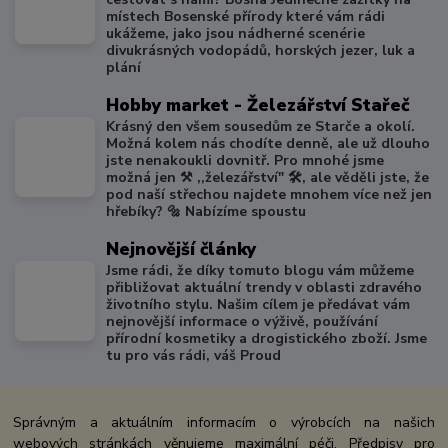
místech Bosenské přírody které vám rádi
ukážeme, jako jsou nádherné scenérie
divukrásných vodopádů, horských jezer, luk a
plání
Hobby market - Železářství Stařeč
Krásný den všem sousedům ze Starče a okolí.
Možná kolem nás chodíte denně, ale už dlouho
jste nenakoukli dovnitř. Pro mnohé jsme
možná jen ⚒️ ,,železářství" 🛠️, ale věděli jste, že
pod naší střechou najdete mnohem více než jen
hřebíky? 🔩 Nabízíme spoustu
Nejnovější články
Jsme rádi, že díky tomuto blogu vám můžeme
přibližovat aktuální trendy v oblasti zdravého
životního stylu. Našim cílem je předávat vám
nejnovější informace o výživě, používání
přírodní kosmetiky a drogistického zboží. Jsme
tu pro vás rádi, váš Proud
Správným a aktuálním informacím o výrobcích na našich
webových stránkách věnujeme maximální péči. Předpisy pro