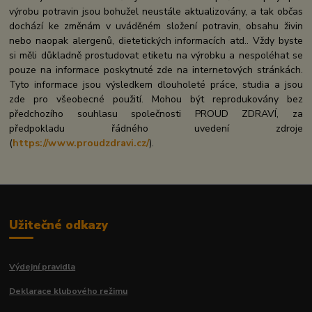
výrobu potravin jsou bohužel neustále aktualizovány, a tak občas
dochází ke změnám v uváděném složení potravin, obsahu živin
nebo naopak alergenů, dietetických informacích atd.. Vždy byste
si měli důkladně prostudovat etiketu na výrobku a nespoléhat se
pouze na informace poskytnuté zde na internetových stránkách.
Tyto informace jsou výsledkem dlouholeté práce, studia a jsou
zde pro všeobecné použití. Mohou být reprodukovány bez
předchozího souhlasu společnosti PROUD ZDRAVÍ, za
předpokladu řádného uvedení zdroje
(
https://www.proudzdravi.cz/
).
Užitečné odkazy
Výdejní pravidla
Deklarace klubového režimu