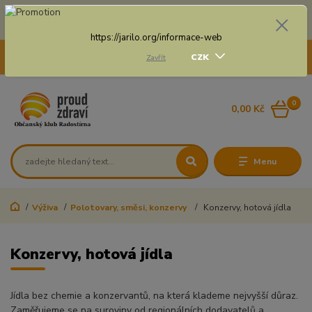
Doprava zdarma na některé druhy dopravy při nákupu
nad 3 000 Kč a váze balíku do 20 Kg
https://jarilo.org/informace-web
+420 775 250 832
CZK
Zavřít
8:00 - 16:30
0
0,00 Kč
Menu
Výživa
Polotovary, směsi, konzervy
Konzervy, hotová jídla
Konzervy, hotová jídla
Jídla bez chemie a konzervantů, na která klademe nejvyšší důraz.
Zaměřujeme se na suroviny od regionálních dodavatelů a