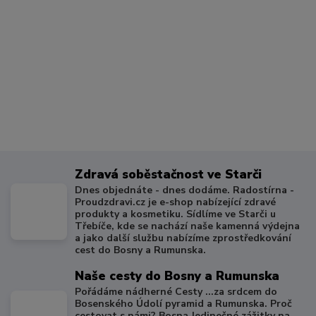
Zdravá soběstačnost ve Starči
Dnes objednáte - dnes dodáme. Radostírna -
Proudzdravi.cz je e-shop nabízející zdravé
produkty a kosmetiku. Sídlíme ve Starči u
Třebíče, kde se nachází naše kamenná výdejna
a jako další službu nabízíme zprostředkování
cest do Bosny a Rumunska.
Naše cesty do Bosny a Rumunska
Pořádáme nádherné Cesty ...za srdcem do
Bosenského Údolí pyramid a Rumunska. Proč
cestovat s námi? Bosna Jedinečné zážitky na