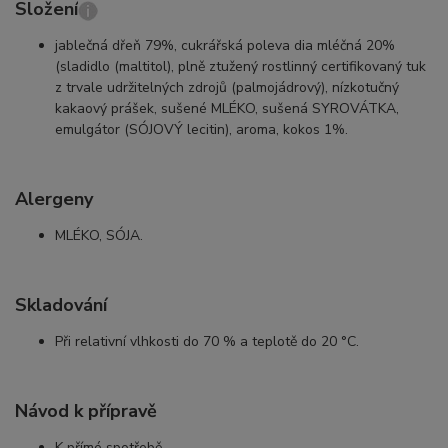
Složení
jablečná dřeň 79%, cukrářská poleva dia mléčná 20%
(sladidlo (maltitol), plně ztužený rostlinný certifikovaný tuk
z trvale udržitelných zdrojů (palmojádrový), nízkotučný
kakaový prášek, sušené MLÉKO, sušená SYROVÁTKA,
emulgátor (SÓJOVÝ lecitin), aroma, kokos 1%.
Alergeny
MLÉKO, SÓJA.
Skladování
Při relativní vlhkosti do 70 % a teplotě do 20 °C.
Návod k přípravě
K přímé spotřebě.