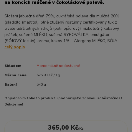
na koncích máčené v čokoládové polevě.
Složení jablečná dřeň 79%, cukrářská poleva dia mléčná 20%
(sladidlo (maltitol), plně ztužený rostlinný certifikovaný tuk z
trvale udržitelných zdrojů (palmojádrový), nízkotučný kakaový
prášek, sušené MLÉKO, sušená SYROVÁTKA, emulgátor
(SÓJOVÝ lecitin), aroma, kokos 1%. Alergeny MLÉKO, SÓJA. ...
celý popis
Skladem
Momentálně nedostupné
Měrná cena
675,93 Kč / Kg
Balení
540 g
Objednáním tohoto produktu podporujete zdravou soběstačnost.
Děkujeme!
365,00 Kč
/
Ks