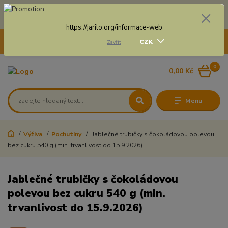
Doprava zdarma na některé druhy dopravy při nákupu
nad 3 000 Kč a váze balíku do 20 Kg
https://jarilo.org/informace-web
+420 775 250 832
CZK
Zavřít
8:00 - 16:30
0
0,00 Kč
Menu
Výživa
Pochutiny
Jablečné trubičky s čokoládovou polevou
bez cukru 540 g (min. trvanlivost do 15.9.2026)
Jablečné trubičky s čokoládovou
polevou bez cukru 540 g (min.
trvanlivost do 15.9.2026)