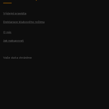
Výdejní pravidla
Deklarace klubového režimu
O nás
Jak nakupovat
Vaše data chráníme