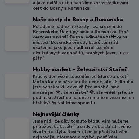
a jako další službu nabízíme zprostředkování
cest do Bosny a Rumunska.
Naše cesty do Bosny a Rumunska
Pořádáme nádherné Cesty ...za srdcem do
Bosenského Údolí pyramid a Rumunska. Proč
cestovat s námi? Bosna Jedinečné zážitky na
místech Bosenské přírody které vám rádi
ukážeme, jako jsou nádherné scenérie
divukrásných vodopádů, horských jezer, luk a
plání
Hobby market - Železářství Stařeč
Krásný den všem sousedům ze Starče a okolí.
Možná kolem nás chodíte denně, ale už dlouho
jste nenakoukli dovnitř. Pro mnohé jsme
možná jen ⚒️ ,,železářství" 🛠️, ale věděli jste, že
pod naší střechou najdete mnohem více než jen
hřebíky? 🔩 Nabízíme spoustu
Nejnovější články
Jsme rádi, že díky tomuto blogu vám můžeme
přibližovat aktuální trendy v oblasti zdravého
životního stylu. Našim cílem je předávat vám
nejnovější informace o výživě, používání