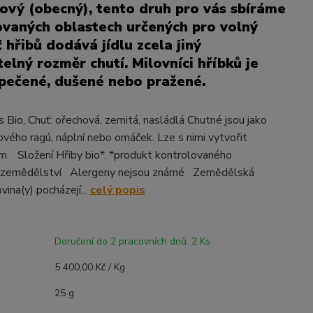
ový (obecný), tento druh pro vás sbíráme
kovaných oblastech určených pro volný
 hřibů dodává jídlu zcela jiný
elný rozměr chutí. Milovníci hříbků je
 pečené, dušené nebo pražené.
s Bio, Chuť: ořechová, zemitá, nasládlá Chutné jsou jako
vého ragú, náplní nebo omáček. Lze s nimi vytvořit
krm. Složení Hřiby bio*. *produkt kontrolovaného
o zemědělství Alergeny nejsou známé Zemědělská
ina(y) pocházejí...
celý popis
Doručení do 2 pracovních dnů. 2 Ks
5 400,00 Kč / Kg
25 g