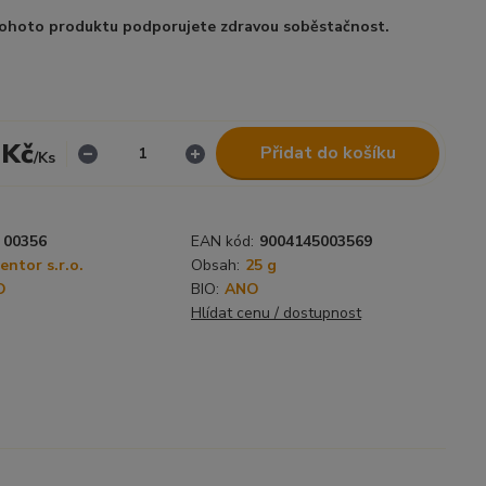
ohoto produktu podporujete zdravou soběstačnost.
 Kč
Přidat do košíku
/
Ks
00356
EAN kód:
9004145003569
ntor s.r.o.
Obsah:
25 g
O
BIO:
ANO
Hlídat cenu / dostupnost