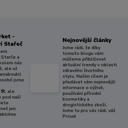
ket -
Nejnovější články
í Stařeč
Jsme rádi, že díky
šem
tomuto blogu vám
 Starče a
můžeme přibližovat
 kolem nás
aktuální trendy v oblasti
, ale už
zdravého životního
nenakoukli
stylu. Našim cílem je
 mnohé jsme
předávat vám nejnovější
informace o výživě,
🛠️, ale
používání přírodní
e pod naší
kosmetiky a
dete
drogistického zboží.
než jen
Jsme tu pro vás rádi, váš
Nabízíme
Proud