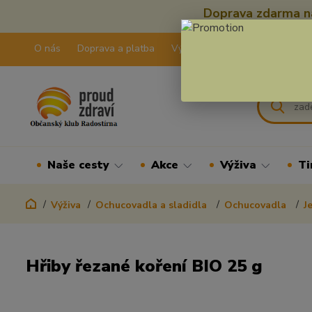
Doprava zdarma na
O nás
Doprava a platba
Výdejní pravidla
Kontakty
Naše cesty
Akce
Výživa
Ti
Výživa
Ochucovadla a sladidla
Ochucovadla
J
Hřiby řezané koření BIO 25 g