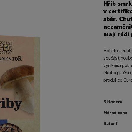
Hřib smrk
v certifi
sběr. Chuť
nezaměnit
mají rádi
Boletus eduli
součást houbo
vynikající po
ekologickéh
produkce Surov
Skladem
Měrná cena
Balení