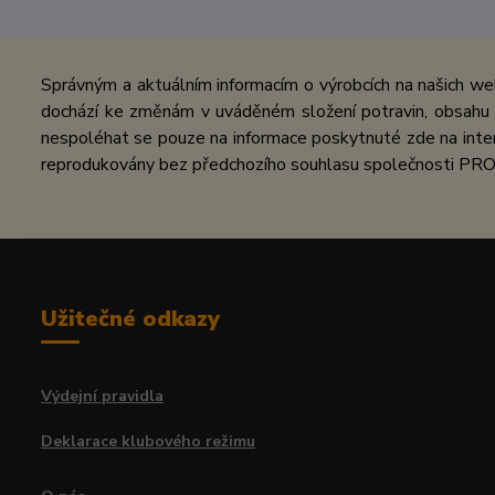
Správným a aktuálním informacím o výrobcích na našich we
dochází ke změnám v uváděném složení potravin, obsahu ž
nespoléhat se pouze na informace poskytnuté zde na inter
reprodukovány bez předchozího souhlasu společnosti PRO
Užitečné odkazy
Výdejní pravidla
Deklarace klubového režimu