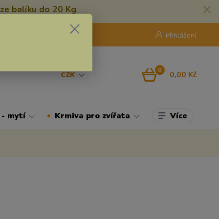
ze balíku do 20 Kg
420 775 250 832
8:00 - 16:30
Přihlášení
0
0,00 Kč
CZK
Více
 - mytí
Krmiva pro zvířata