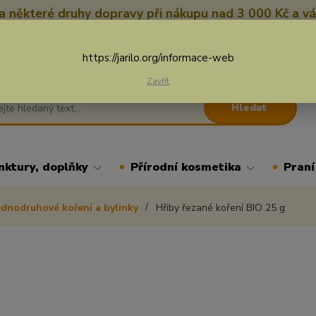
 některé druhy dopravy při nákupu nad 3 000 Kč a vá
Nevíte si rady? Zavolejte.
+
Více
https://jarilo.org/informace-web
Zavřít
Hledat
nktury, doplňky
Přírodní kosmetika
Praní
ednodruhové koření a bylinky
Hřiby řezané koření BIO 25 g