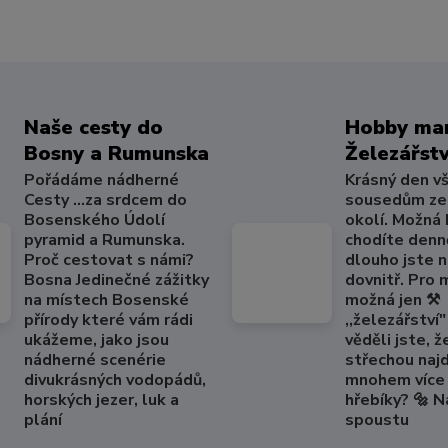
Naše cesty do
Hobby mar
Bosny a Rumunska
Železářstv
Pořádáme nádherné
Krásný den v
Cesty ...za srdcem do
sousedům ze
Bosenského Údolí
okolí. Možná
pyramid a Rumunska.
chodíte denně
Proč cestovat s námi?
dlouho jste 
Bosna Jedinečné zážitky
dovnitř. Pro
na místech Bosenské
možná jen ⚒️
přírody které vám rádi
,,železářství" 
ukážeme, jako jsou
věděli jste, ž
nádherné scenérie
střechou naj
divukrásných vodopádů,
mnohem více 
horských jezer, luk a
hřebíky? 🔩 
plání
spoustu