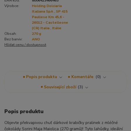
EAN kód:
8006423466463
Výrobce:
Holding Dolciaria
Italiana SpA , SP 415
Paullese Km 45,6 -
26012 - Castelleone
(CR) Italia , Itálie
Obsah:
270 g
Bez barviv:
ANO
Hlídat cenu / dostupnost
Popis produktu
Komentáře
0
Související zboží
3
Popis produktu
Objevte překvapivou chuť dárkové krabičky pralinek z mléčné
čokolády Sorini Maja Maiolica (270 gramů)! Tyto lahůdky, ideální