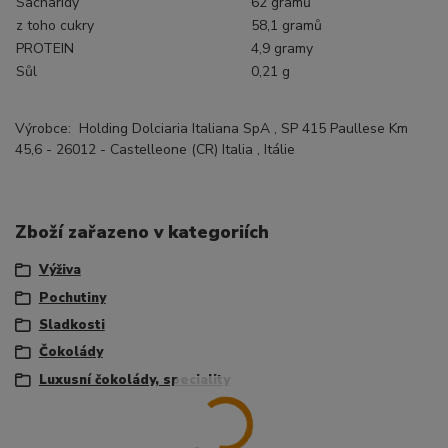
Sacharidy
62
gramů
z toho cukry
58,1
gramů
PROTEIN
4,9
gramy
Sůl
0,21 g
Výrobce:
Holding Dolciaria Italiana SpA
,
SP 415 Paullese Km
45,6 - 26012 - Castelleone (CR) Italia
,
Itálie
Zboží zařazeno v kategoriích
Výživa
Pochutiny
Sladkosti
Čokolády
Luxusní čokolády, speciality