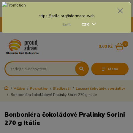
Doprava zdarma na některé druhy dopravy při nákupu
nad 3 000 Kč a váze balíku do 20 Kg
https://jarilo.org/informace-web
+420 775 250 832
CZK
Zavřít
8:00 - 16:30
0
0,00 Kč
Menu
Výživa
Pochutiny
Sladkosti
Luxusní čokolády, speciality
Bonboniéra čokoládové Pralinky Sorini 270 g Itálie
Bonboniéra čokoládové Pralinky Sorini
270 g Itálie