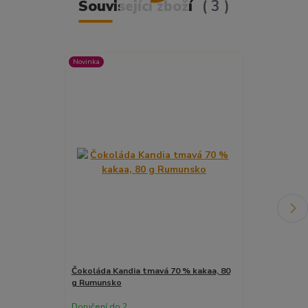
Související zboží
3
Novinka
Novinka
Čokoláda Kandia tmavá 70 % kakaa, 80
Čokoláda Kand
g Rumunsko
g Rumunsko
Doručení do 2
Doručení do 2