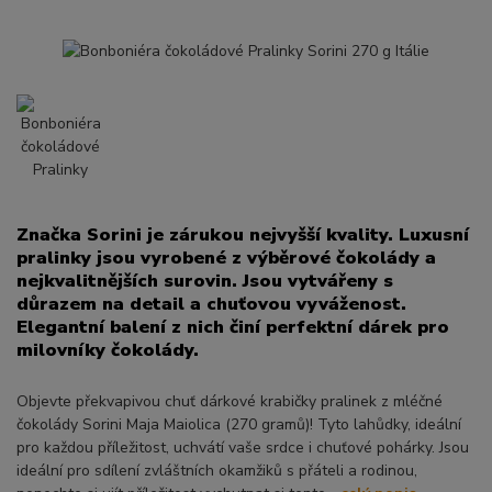
Značka Sorini je zárukou nejvyšší kvality. Luxusní
pralinky jsou vyrobené z výběrové čokolády a
nejkvalitnějších surovin. Jsou vytvářeny s
důrazem na detail a chuťovou vyváženost.
Elegantní balení z nich činí perfektní dárek pro
milovníky čokolády.
Objevte překvapivou chuť dárkové krabičky pralinek z mléčné
čokolády Sorini Maja Maiolica (270 gramů)! Tyto lahůdky, ideální
pro každou příležitost, uchvátí vaše srdce i chuťové pohárky. Jsou
ideální pro sdílení zvláštních okamžiků s přáteli a rodinou,