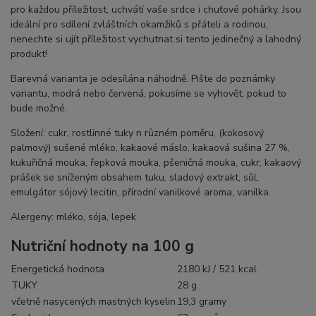
pro každou příležitost, uchvátí vaše srdce i chuťové pohárky. Jsou
ideální pro sdílení zvláštních okamžiků s přáteli a rodinou,
nenechte si ujít příležitost vychutnat si tento jedinečný a lahodný
produkt!
Barevná varianta je odesílána náhodně. Pište do poznámky
variantu, modrá nebo červená, pokusíme se vyhovět, pokud to
bude možné.
Složení:
cukr, rostlinné tuky n různém poměru, (kokosový
palmový) sušené mléko, kakaové máslo, kakaová sušina 27 %,
kukuřičná mouka, řepková mouka, pšeničná mouka, cukr, kakaový
prášek se sníženým obsahem tuku, sladový extrakt, sůl,
emulgátor sójový lecitin, přírodní vanilkové aroma, vanilka.
Alergeny: mléko, sója, lepek
Nutriční hodnoty na 100 g
Energetická hodnota
2180
kJ
/
521
kcal
TUKY
28 g
včetně nasycených mastných kyselin
19,3
gramy