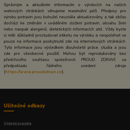
Správným a aktuálním informacím o výrobcích na našich
webových stránkách věnujeme maximální péči. Předpisy pro
výrobu potravin jsou bohužel neustále aktualizovány, a tak občas
dochází ke změnám v uváděném složení potravin, obsahu živin
nebo naopak alergenů, dietetických informacích atd.. Vždy byste
si měli důkladně prostudovat etiketu na výrobku a nespoléhat se
pouze na informace poskytnuté zde na internetových stránkách.
Tyto informace jsou výsledkem dlouholeté práce, studia a jsou
zde pro všeobecné použití. Mohou být reprodukovány bez
předchozího souhlasu společnosti PROUD ZDRAVÍ, za
předpokladu řádného uvedení zdroje
(
https://www.proudzdravi.cz/
).
Užitečné odkazy
Výdejní pravidla