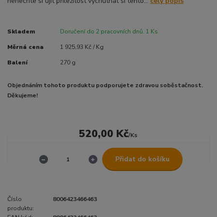
nenechte si ujít příležitost vychutnat si tento...
celý popis
Skladem
Doručení do 2 pracovních dnů. 1 Ks
Měrná cena
1 925,93 Kč / Kg
Balení
270 g
Objednáním tohoto produktu podporujete zdravou soběstačnost.
Děkujeme!
520,00 Kč
/
Ks
Přidat do košíku
Číslo
8006423466463
produktu: