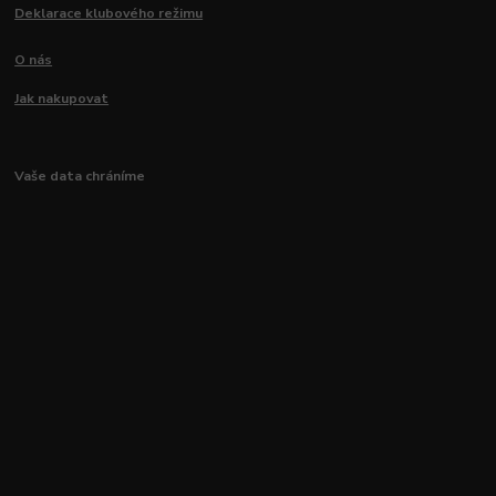
Deklarace klubového režimu
O nás
Jak nakupovat
Vaše data chráníme