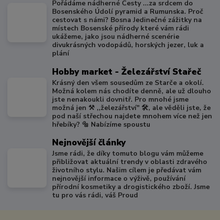
Pořádáme nádherné Cesty ...za srdcem do
Bosenského Údolí pyramid a Rumunska. Proč
cestovat s námi? Bosna Jedinečné zážitky na
místech Bosenské přírody které vám rádi
ukážeme, jako jsou nádherné scenérie
divukrásných vodopádů, horských jezer, luk a
plání
Hobby market - Železářství Stařeč
Krásný den všem sousedům ze Starče a okolí.
Možná kolem nás chodíte denně, ale už dlouho
jste nenakoukli dovnitř. Pro mnohé jsme
možná jen ⚒️ ,,železářství" 🛠️, ale věděli jste, že
pod naší střechou najdete mnohem více než jen
hřebíky? 🔩 Nabízíme spoustu
Nejnovější články
Jsme rádi, že díky tomuto blogu vám můžeme
přibližovat aktuální trendy v oblasti zdravého
životního stylu. Našim cílem je předávat vám
nejnovější informace o výživě, používání
přírodní kosmetiky a drogistického zboží. Jsme
tu pro vás rádi, váš Proud