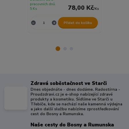
pracovních dnů.
pracovních dnů
78,00 Kč
5 Ks
/
Ks
8 Ks
Přidat do košíku
Zdravá soběstačnost ve Starči
Dnes objednáte - dnes dodáme. Radostírna -
Proudzdravi.cz je e-shop nabízející zdravé
produkty a kosmetiku. Sídlíme ve Starči u
Třebíče, kde se nachází naše kamenná výdejna
a jako další službu nabízíme zprostředkování
cest do Bosny a Rumunska.
Naše cesty do Bosny a Rumunska