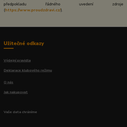
předpokladu řádného uvedení zdroje
(
https://www.proudzdravi.cz/
).
Užitečné odkazy
Výdejní pravidla
Deklarace klubového režimu
O nás
Jak nakupovat
Vaše data chráníme