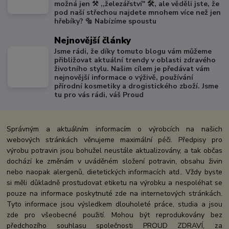
možná jen ⚒️ ,,železářství" 🛠️, ale věděli jste, že
pod naší střechou najdete mnohem více než jen
hřebíky? 🔩 Nabízíme spoustu
Nejnovější články
Jsme rádi, že díky tomuto blogu vám můžeme
přibližovat aktuální trendy v oblasti zdravého
životního stylu. Našim cílem je předávat vám
nejnovější informace o výživě, používání
přírodní kosmetiky a drogistického zboží. Jsme
tu pro vás rádi, váš Proud
Správným a aktuálním informacím o výrobcích na našich
webových stránkách věnujeme maximální péči. Předpisy pro
výrobu potravin jsou bohužel neustále aktualizovány, a tak občas
dochází ke změnám v uváděném složení potravin, obsahu živin
nebo naopak alergenů, dietetických informacích atd.. Vždy byste
si měli důkladně prostudovat etiketu na výrobku a nespoléhat se
pouze na informace poskytnuté zde na internetových stránkách.
Tyto informace jsou výsledkem dlouholeté práce, studia a jsou
zde pro všeobecné použití. Mohou být reprodukovány bez
předchozího souhlasu společnosti PROUD ZDRAVÍ, za