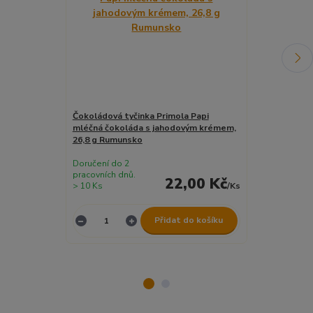
Čokoládová tyčinka Primola Papi
Alka Alfers o
mléčná čokoláda s jahodovým krémem,
krémem 170 
26,8 g Rumunsko
Doručení do 2
Doručení do 2
pracovních dnů.
pracovních dnů
22,00 Kč
> 10 Ks
/
Ks
4 Ks
Přidat do košíku