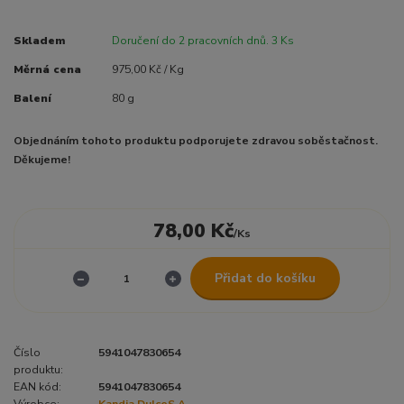
Skladem
Doručení do 2 pracovních dnů. 3 Ks
Měrná cena
975,00 Kč / Kg
Balení
80 g
Objednáním tohoto produktu podporujete zdravou soběstačnost.
Děkujeme!
78,00 Kč
/
Ks
Přidat do košíku
Číslo
5941047830654
produktu:
EAN kód:
5941047830654