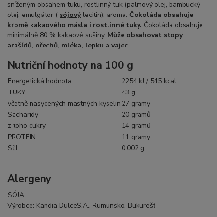
sníženým obsahem tuku, rostlinný tuk (palmový olej, bambucký
olej, emulgátor (
sójový
lecitin), aroma.
Čokoláda obsahuje
kromě kakaového másla i rostlinné tuky.
Čokoláda obsahuje:
minimálně 80 % kakaové sušiny.
Může obsahovat stopy
arašídů, ořechů, mléka, lepku a vajec.
Nutriční hodnoty na 100 g
Energetická hodnota
2254
kJ
/
545
kcal
TUKY
43 g
včetně nasycených mastných kyselin
27
gramy
Sacharidy
20
gramů
z toho cukry
14
gramů
PROTEIN
11
gramy
Sůl
0,002 g
Alergeny
SÓJA
Výrobce: Kandia DulceS.A., Rumunsko, Bukurešť