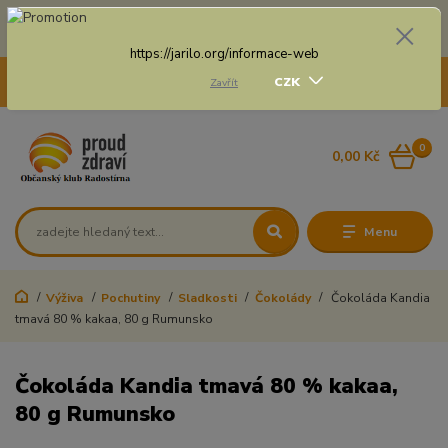
Doprava zdarma na některé druhy dopravy při nákupu
nad 3 000 Kč a váze balíku do 20 Kg
https://jarilo.org/informace-web
+420 775 250 832
CZK
Zavřít
8:00 - 16:30
0
0,00 Kč
Menu
Výživa
Pochutiny
Sladkosti
Čokolády
Čokoláda Kandia
tmavá 80 % kakaa, 80 g Rumunsko
Čokoláda Kandia tmavá 80 % kakaa,
80 g Rumunsko