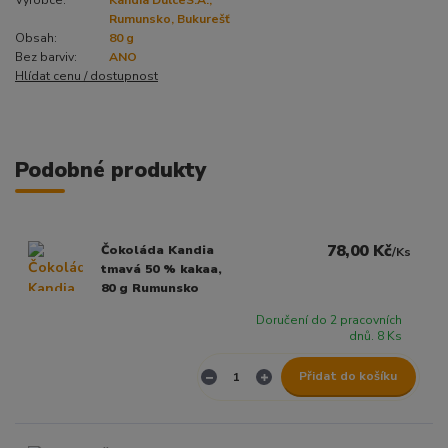
Výrobce:
Kandia DulceS.A.,
Rumunsko, Bukurešť
Obsah:
80 g
Bez barviv:
ANO
Hlídat cenu / dostupnost
Podobné produkty
78,00 Kč
Čokoláda Kandia
/
Ks
tmavá 50 % kakaa,
80 g Rumunsko
Doručení do 2 pracovních
dnů. 8 Ks
Přidat do košíku