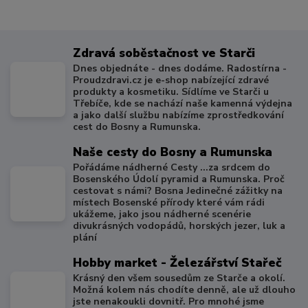
Zdravá soběstačnost ve Starči
Dnes objednáte - dnes dodáme. Radostírna -
Proudzdravi.cz je e-shop nabízející zdravé
produkty a kosmetiku. Sídlíme ve Starči u
Třebíče, kde se nachází naše kamenná výdejna
a jako další službu nabízíme zprostředkování
cest do Bosny a Rumunska.
Naše cesty do Bosny a Rumunska
Pořádáme nádherné Cesty ...za srdcem do
Bosenského Údolí pyramid a Rumunska. Proč
cestovat s námi? Bosna Jedinečné zážitky na
místech Bosenské přírody které vám rádi
ukážeme, jako jsou nádherné scenérie
divukrásných vodopádů, horských jezer, luk a
plání
Hobby market - Železářství Stařeč
Krásný den všem sousedům ze Starče a okolí.
Možná kolem nás chodíte denně, ale už dlouho
jste nenakoukli dovnitř. Pro mnohé jsme