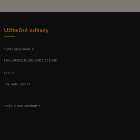
Užitečné odkazy
Výdejní pravidla
Deklarace klubového režimu
O nás
Jak nakupovat
Vaše data chráníme