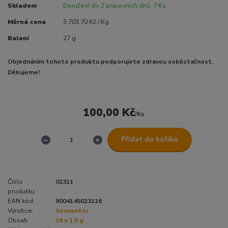
Skladem
Doručení do 2 pracovních dnů. 7 Ks
Měrná cena
3 703,70 Kč / Kg
Balení
27 g
Objednáním tohoto produktu podporujete zdravou soběstačnost.
Děkujeme!
100,00 Kč
/
Ks
Přidat do košíku
Číslo
02311
produktu:
EAN kód:
9004145023116
Výrobce:
Sonnentor
Obsah:
18 x 1,5 g