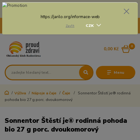
Doprava zdarma na některé druhy dopravy při nákupu
nad 3 000 Kč a váze balíku do 20 Kg
https://jarilo.org/informace-web
+420 775 250 832
CZK
Zavřít
8:00 - 16:30
0
0,00 Kč
Menu
Výživa
Nápoje a čaje
Čaje
Sonnentor Štěstí je® rodinná
pohoda bio 27 g porc. dvoukomorový
Sonnentor Štěstí je® rodinná pohoda
bio 27 g porc. dvoukomorový