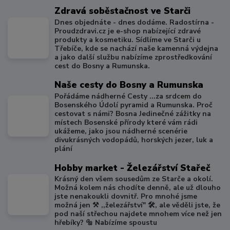
Zdravá soběstačnost ve Starči
Dnes objednáte - dnes dodáme. Radostírna -
Proudzdravi.cz je e-shop nabízející zdravé
produkty a kosmetiku. Sídlíme ve Starči u
Třebíče, kde se nachází naše kamenná výdejna
a jako další službu nabízíme zprostředkování
cest do Bosny a Rumunska.
Naše cesty do Bosny a Rumunska
Pořádáme nádherné Cesty ...za srdcem do
Bosenského Údolí pyramid a Rumunska. Proč
cestovat s námi? Bosna Jedinečné zážitky na
místech Bosenské přírody které vám rádi
ukážeme, jako jsou nádherné scenérie
divukrásných vodopádů, horských jezer, luk a
plání
Hobby market - Železářství Stařeč
Krásný den všem sousedům ze Starče a okolí.
Možná kolem nás chodíte denně, ale už dlouho
jste nenakoukli dovnitř. Pro mnohé jsme
možná jen ⚒️ ,,železářství" 🛠️, ale věděli jste, že
pod naší střechou najdete mnohem více než jen
hřebíky? 🔩 Nabízíme spoustu