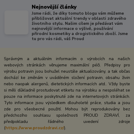
Nejnovější články
Jsme rádi, že díky tomuto blogu vám můžeme
přibližovat aktuální trendy v oblasti zdravého
životního stylu. Našim cílem je předávat vám
nejnovější informace o výživě, používání
přírodní kosmetiky a drogistického zboží. Jsme
tu pro vás rádi, váš Proud
Správným a aktuálním informacím o výrobcích na našich
webových stránkách věnujeme maximální péči. Předpisy pro
výrobu potravin jsou bohužel neustále aktualizovány, a tak občas
dochází ke změnám v uváděném složení potravin, obsahu živin
nebo naopak alergenů, dietetických informacích atd.. Vždy byste
si měli důkladně prostudovat etiketu na výrobku a nespoléhat se
pouze na informace poskytnuté zde na internetových stránkách.
Tyto informace jsou výsledkem dlouholeté práce, studia a jsou
zde pro všeobecné použití. Mohou být reprodukovány bez
předchozího souhlasu společnosti PROUD ZDRAVÍ, za
předpokladu řádného uvedení zdroje
(
https://www.proudzdravi.cz/
).