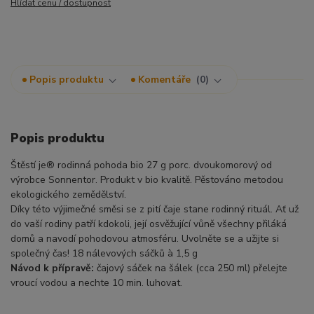
Hlídat cenu / dostupnost
Popis produktu
Komentáře
0
Popis produktu
Štěstí je® rodinná pohoda bio 27 g porc. dvoukomorový od
výrobce Sonnentor. Produkt v bio kvalitě. Pěstováno metodou
ekologického zemědělství.
Díky této výjimečné směsi se z pití čaje stane rodinný rituál. Ať už
do vaší rodiny patří kdokoli, její osvěžující vůně všechny přiláká
domů a navodí pohodovou atmosféru. Uvolněte se a užijte si
společný čas! 18 nálevových sáčků à 1,5 g
Návod k přípravě:
čajový sáček na šálek (cca 250 ml) přelejte
vroucí vodou a nechte 10 min. luhovat.