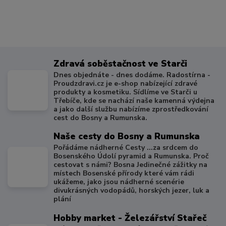
Zdravá soběstačnost ve Starči
Dnes objednáte - dnes dodáme. Radostírna -
Proudzdravi.cz je e-shop nabízející zdravé
produkty a kosmetiku. Sídlíme ve Starči u
Třebíče, kde se nachází naše kamenná výdejna
a jako další službu nabízíme zprostředkování
cest do Bosny a Rumunska.
Naše cesty do Bosny a Rumunska
Pořádáme nádherné Cesty ...za srdcem do
Bosenského Údolí pyramid a Rumunska. Proč
cestovat s námi? Bosna Jedinečné zážitky na
místech Bosenské přírody které vám rádi
ukážeme, jako jsou nádherné scenérie
divukrásných vodopádů, horských jezer, luk a
plání
Hobby market - Železářství Stařeč