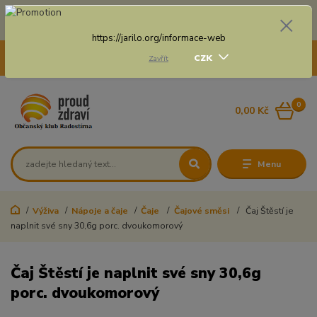
Doprava zdarma na některé druhy dopravy při nákupu
nad 3 000 Kč a váze balíku do 20 Kg
https://jarilo.org/informace-web
+420 775 250 832
CZK
Zavřít
8:00 - 16:30
0
0,00 Kč
Menu
Výživa
Nápoje a čaje
Čaje
Čajové směsi
Čaj Štěstí je
naplnit své sny 30,6g porc. dvoukomorový
Čaj Štěstí je naplnit své sny 30,6g
porc. dvoukomorový