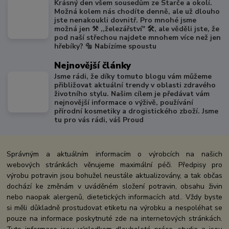
Krásný den všem sousedům ze Starče a okolí.
Možná kolem nás chodíte denně, ale už dlouho
jste nenakoukli dovnitř. Pro mnohé jsme
možná jen ⚒️ ,,železářství" 🛠️, ale věděli jste, že
pod naší střechou najdete mnohem více než jen
hřebíky? 🔩 Nabízíme spoustu
Nejnovější články
Jsme rádi, že díky tomuto blogu vám můžeme
přibližovat aktuální trendy v oblasti zdravého
životního stylu. Našim cílem je předávat vám
nejnovější informace o výživě, používání
přírodní kosmetiky a drogistického zboží. Jsme
tu pro vás rádi, váš Proud
Správným a aktuálním informacím o výrobcích na našich
webových stránkách věnujeme maximální péči. Předpisy pro
výrobu potravin jsou bohužel neustále aktualizovány, a tak občas
dochází ke změnám v uváděném složení potravin, obsahu živin
nebo naopak alergenů, dietetických informacích atd.. Vždy byste
si měli důkladně prostudovat etiketu na výrobku a nespoléhat se
pouze na informace poskytnuté zde na internetových stránkách.