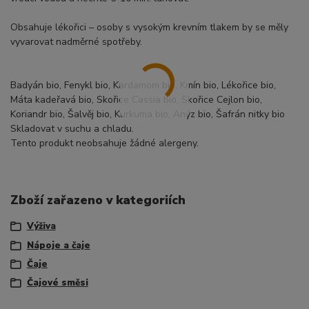
Obsahuje lékořici – osoby s vysokým krevním tlakem by se měly
vyvarovat nadměrné spotřeby.
Badyán bio, Fenykl bio, Kardamom bio, Kmín bio, Lékořice bio,
Máta kadeřavá bio, Skořice Cassia bio, Skořice Cejlon bio,
Koriandr bio, Šalvěj bio, Kurkuma bio, Anýz bio, Šafrán nitky bio
Skladovat v suchu a chladu.
Tento produkt neobsahuje žádné alergeny.
Zboží zařazeno v kategoriích
Výživa
Nápoje a čaje
Čaje
Čajové směsi