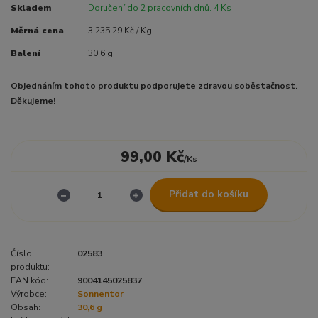
Skladem
Doručení do 2 pracovních dnů. 4 Ks
Měrná cena
3 235,29 Kč / Kg
Balení
30.6 g
Objednáním tohoto produktu podporujete zdravou soběstačnost.
Děkujeme!
99,00 Kč
/
Ks
Přidat do košíku
Číslo
02583
produktu:
EAN kód:
9004145025837
Výrobce:
Sonnentor
Obsah:
30,6 g