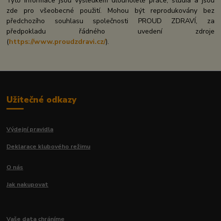
Tyto informace jsou výsledkem dlouholeté práce, studia a jsou
zde pro všeobecné použití. Mohou být reprodukovány bez
předchozího souhlasu společnosti PROUD ZDRAVÍ, za
předpokladu řádného uvedení zdroje
(
https://www.proudzdravi.cz/
).
Užitečné odkazy
Výdejní pravidla
Deklarace klubového režimu
O nás
Jak nakupovat
Vaše data chráníme