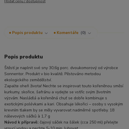
Hlídat cenu / dostupnost
Popis produktu
Komentáře
0
Popis produktu
Štěstí je naplnit své sny 30,6g porc. dvoukomorový od výrobce
Sonnentor. Produkt v bio kvalitě. Pěstováno metodou
ekologického zemědělství.
Zapalte oheň života! Nechte se inspirovat touto kořeněnou směsí
kurkumy, skořice, šafránu a vydejte se vstříc svým životním
výzvám. Nasládlá a kořeněná chuť se dobře kombinuje s
exotickými polévkami a kari. Obsahuje lékořici – osoby s vysokým
krevním tlakem by se měly vyvarovat nadměrné spotřeby. 18
nálevových sáčků à 1,7 g
Návod k přípravě:
čajový sáček na šálek (cca 250 ml) přelejte
vroucí vodou a nechte 5-10 min. luhovat.