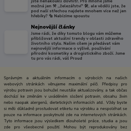
jste nenakoukli dovnitř. Pro mnohé jsme
možná jen ⚒️ ,,železářství" 🛠️, ale věděli jste, že
pod naší střechou najdete mnohem více než jen
hřebíky? 🔩 Nabízíme spoustu
Nejnovější články
Jsme rádi, že díky tomuto blogu vám můžeme
přibližovat aktuální trendy v oblasti zdravého
životního stylu. Našim cílem je předávat vám
nejnovější informace o výživě, používání
přírodní kosmetiky a drogistického zboží. Jsme
tu pro vás rádi, váš Proud
Správným a aktuálním informacím o výrobcích na našich
webových stránkách věnujeme maximální péči. Předpisy pro
výrobu potravin jsou bohužel neustále aktualizovány, a tak občas
dochází ke změnám v uváděném složení potravin, obsahu živin
nebo naopak alergenů, dietetických informacích atd.. Vždy byste
si měli důkladně prostudovat etiketu na výrobku a nespoléhat se
pouze na informace poskytnuté zde na internetových stránkách.
Tyto informace jsou výsledkem dlouholeté práce, studia a jsou
zde pro všeobecné použití. Mohou být reprodukovány bez