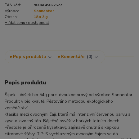
EAN kód:
9004145022577
Výrobce:
Sonnentor
Obsah:
18 x 3 g
Hlídat cenu / dostupnost
Popis produktu
Komentáře
0
Popis produktu
Šípek - ibišek bio 54g porc. dvoukomorový od výrobce Sonnentor.
Produkt v bio kvalitě. Pěstováno metodou ekologického
zemědělství.
Klasika mezi ovocnými čaji, která má intenzivní červenou barvu a
kyselo-ovocný tón. Báječně osvěží v horkých letních dnech.
Přestože je přirozeně kyselkavý, zajímavě chutná s kapkou
citronové šťávy. TIP: S vychlazeným ovocným čajem se dá