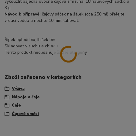
vykouzlit báječná ovocná čajová zmrzlina. 18 nálevových sáčků à
3 g
Návod k přípravě:
čajový sáček na šálek (cca 250 ml) přelejte
vroucí vodou a nechte 10 min. luhovat.
Šípek oplodí bio, Ibišek bio
Skladovat v suchu a chladu.
Tento produkt neobsahuje žádné alergeny.
Zboží zařazeno v kategoriích
Výživa
Nápoje a čaje
Čaje
Čajové směsi