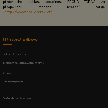
předchozího souhlasu společnosti PROUD ZDRAVÍ, za
předpokladu řádného uvedení zdroje
(
https://www.proudzdravi.cz/
).
Užitečné odkazy
Výdejní pravidla
Deklarace klubového režimu
O nás
Jak nakupovat
Vaše data chráníme