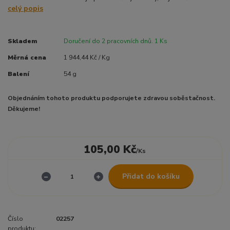
celý popis
Skladem
Doručení do 2 pracovních dnů. 1 Ks
Měrná cena
1 944,44 Kč / Kg
Balení
54 g
Objednáním tohoto produktu podporujete zdravou soběstačnost.
Děkujeme!
105,00 Kč
/
Ks
Přidat do košíku
Číslo
02257
produktu: