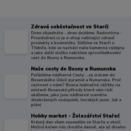
Zdravá soběstačnost ve Starči
Dnes objednáte - dnes dodáme. Radostírna -
Proudzdravi.cz je e-shop nabízející zdravé
produkty a kosmetiku. Sídlíme ve Starči u
Třebíče, kde se nachází naše kamenná výdejna
a jako další službu nabízíme zprostředkování
cest do Bosny a Rumunska.
Naše cesty do Bosny a Rumunska
Pořádáme nádherné Cesty ...za srdcem do
Bosenského Údolí pyramid a Rumunska. Proč
cestovat s námi? Bosna Jedinečné zážitky na
místech Bosenské přírody které vám rádi
ukážeme, jako jsou nádherné scenérie
divukrásných vodopádů, horských jezer, luk a
plání
Hobby market - Železářství Stařeč
Krásný den všem sousedům ze Starče a okolí.
Možná kolem nás chodíte denně, ale už dlouho