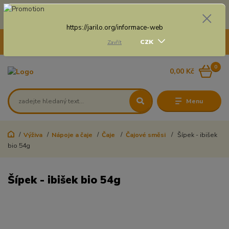
Doprava zdarma na některé druhy dopravy při nákupu
nad 3 000 Kč a váze balíku do 20 Kg
https://jarilo.org/informace-web
+420 775 250 832
CZK
Zavřít
8:00 - 16:30
0
0,00 Kč
Menu
Výživa
Nápoje a čaje
Čaje
Čajové směsi
Šípek - ibišek
bio 54g
Šípek - ibišek bio 54g