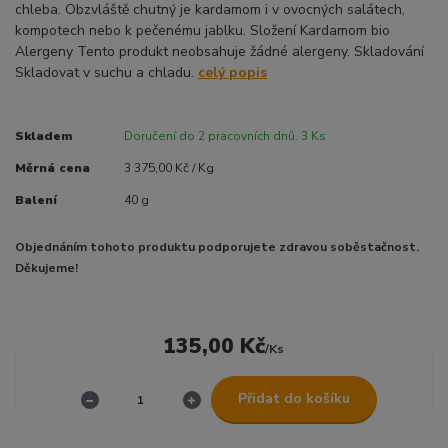
chleba. Obzvláště chutný je kardamom i v ovocných salátech,
kompotech nebo k pečenému jablku. Složení Kardamom bio
Alergeny Tento produkt neobsahuje žádné alergeny. Skladování
Skladovat v suchu a chladu.
celý popis
Skladem
Doručení do 2 pracovních dnů. 3 Ks
Měrná cena
3 375,00 Kč / Kg
Balení
40 g
Objednáním tohoto produktu podporujete zdravou soběstačnost.
Děkujeme!
135,00 Kč
/
Ks
Přidat do košíku