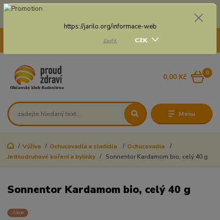
Doprava zdarma na některé druhy dopravy při nákupu
nad 3 000 Kč a váze balíku do 20 Kg
https://jarilo.org/informace-web
+420 775 250 832
CZK
Zavřít
8:00 - 16:30
0
0,00 Kč
Menu
Výživa
Ochucovadla a sladidla
Ochucovadla
Jednodruhové koření a bylinky
Sonnentor Kardamom bio, celý 40 g
Sonnentor Kardamom bio, celý 40 g
Akce