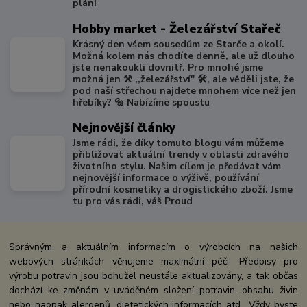
plání
Hobby market - Železářství Stařeč
Krásný den všem sousedům ze Starče a okolí.
Možná kolem nás chodíte denně, ale už dlouho
jste nenakoukli dovnitř. Pro mnohé jsme
možná jen ⚒️ ,,železářství" 🛠️, ale věděli jste, že
pod naší střechou najdete mnohem více než jen
hřebíky? 🔩 Nabízíme spoustu
Nejnovější články
Jsme rádi, že díky tomuto blogu vám můžeme
přibližovat aktuální trendy v oblasti zdravého
životního stylu. Našim cílem je předávat vám
nejnovější informace o výživě, používání
přírodní kosmetiky a drogistického zboží. Jsme
tu pro vás rádi, váš Proud
Správným a aktuálním informacím o výrobcích na našich
webových stránkách věnujeme maximální péči. Předpisy pro
výrobu potravin jsou bohužel neustále aktualizovány, a tak občas
dochází ke změnám v uváděném složení potravin, obsahu živin
nebo naopak alergenů, dietetických informacích atd.. Vždy byste