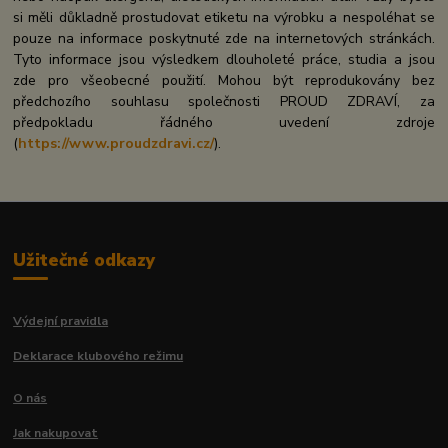
si měli důkladně prostudovat etiketu na výrobku a nespoléhat se
pouze na informace poskytnuté zde na internetových stránkách.
Tyto informace jsou výsledkem dlouholeté práce, studia a jsou
zde pro všeobecné použití. Mohou být reprodukovány bez
předchozího souhlasu společnosti PROUD ZDRAVÍ, za
předpokladu řádného uvedení zdroje
(
https://www.proudzdravi.cz/
).
Užitečné odkazy
Výdejní pravidla
Deklarace klubového režimu
O nás
Jak nakupovat