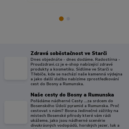
Zdravá soběstačnost ve Starči
Dnes objednáte - dnes dodáme. Radostírna -
Proudzdravi.cz je e-shop nabízející zdravé
produkty a kosmetiku. Sídlíme ve Starči u
Třebíče, kde se nachází naše kamenná výdejna
a jako další službu nabízíme zprostředkování
cest do Bosny a Rumunska.
Naše cesty do Bosny a Rumunska
Pořádáme nádherné Cesty ...za srdcem do
Bosenského Údolí pyramid a Rumunska. Proč
cestovat s námi? Bosna Jedinečné zážitky na
místech Bosenské přírody které vám rádi
ukážeme, jako jsou nádherné scenérie
divukrásných vodopádů, horských jezer, luk a