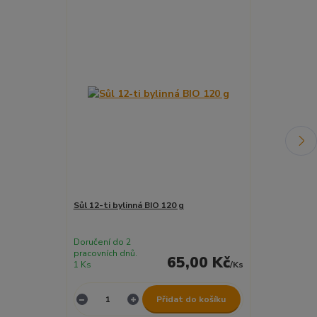
Sůl 12-ti bylinná BIO 120 g
Solčanka - ze
g
Doručení do 2
Doručení do 2
pracovních dnů.
pracovních dnů
65,00 Kč
1 Ks
/
Ks
2 ks
Přidat do košíku