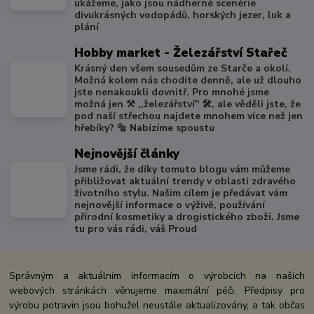
ukážeme, jako jsou nádherné scenérie
divukrásných vodopádů, horských jezer, luk a
plání
Hobby market - Železářství Stařeč
Krásný den všem sousedům ze Starče a okolí.
Možná kolem nás chodíte denně, ale už dlouho
jste nenakoukli dovnitř. Pro mnohé jsme
možná jen ⚒️ ,,železářství" 🛠️, ale věděli jste, že
pod naší střechou najdete mnohem více než jen
hřebíky? 🔩 Nabízíme spoustu
Nejnovější články
Jsme rádi, že díky tomuto blogu vám můžeme
přibližovat aktuální trendy v oblasti zdravého
životního stylu. Našim cílem je předávat vám
nejnovější informace o výživě, používání
přírodní kosmetiky a drogistického zboží. Jsme
tu pro vás rádi, váš Proud
Správným a aktuálním informacím o výrobcích na našich
webových stránkách věnujeme maximální péči. Předpisy pro
výrobu potravin jsou bohužel neustále aktualizovány, a tak občas