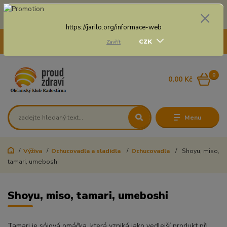
Doprava zdarma na některé druhy dopravy při nákupu
nad 3 000 Kč a váze balíku do 20 Kg
https://jarilo.org/informace-web
+420 775 250 832
CZK
Zavřít
8:00 - 16:30
0
0,00 Kč
Menu
Výživa
Ochucovadla a sladidla
Ochucovadla
Shoyu, miso,
tamari, umeboshi
Shoyu, miso, tamari, umeboshi
Tamari je sójová omáčka, která vzniká jako vedlejší produkt při