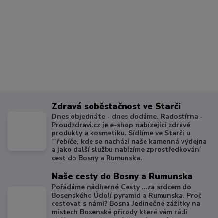
Zdravá soběstačnost ve Starči
Dnes objednáte - dnes dodáme. Radostírna -
Proudzdravi.cz je e-shop nabízející zdravé
produkty a kosmetiku. Sídlíme ve Starči u
Třebíče, kde se nachází naše kamenná výdejna
a jako další službu nabízíme zprostředkování
cest do Bosny a Rumunska.
Naše cesty do Bosny a Rumunska
Pořádáme nádherné Cesty ...za srdcem do
Bosenského Údolí pyramid a Rumunska. Proč
cestovat s námi? Bosna Jedinečné zážitky na
místech Bosenské přírody které vám rádi