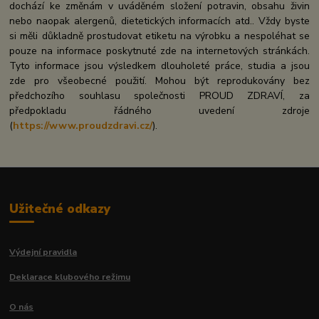
dochází ke změnám v uváděném složení potravin, obsahu živin
nebo naopak alergenů, dietetických informacích atd.. Vždy byste
si měli důkladně prostudovat etiketu na výrobku a nespoléhat se
pouze na informace poskytnuté zde na internetových stránkách.
Tyto informace jsou výsledkem dlouholeté práce, studia a jsou
zde pro všeobecné použití. Mohou být reprodukovány bez
předchozího souhlasu společnosti PROUD ZDRAVÍ, za
předpokladu řádného uvedení zdroje
(
https://www.proudzdravi.cz/
).
Užitečné odkazy
Výdejní pravidla
Deklarace klubového režimu
O nás