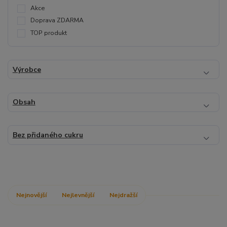
Akce
Doprava ZDARMA
TOP produkt
Výrobce
Obsah
Bez přidaného cukru
Nejnovější
Nejlevnější
Nejdražší