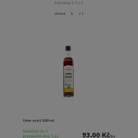
Zobrazuji 1-1 z 1
strana
z 1
Ume ocet 500 ml
Doručení do 2
93,00 Kč
pracovních dnů. 1 ks
/
ks