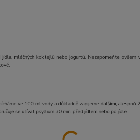
d jídla, mléčných koktejlů nebo jogurtů. Nezapomeňte ovšem 
kové.
ozmícháme ve 100 ml vody a důkladně zapijeme dalšími, alespoň
učuje se užívat psyllium 30 min. před jídlem nebo po jídle.