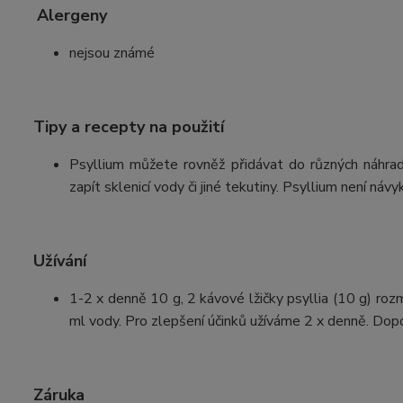
Alergeny
nejsou známé
Tipy a recepty na použití
Psyllium můžete rovněž přidávat do různých náhra
zapít sklenicí vody či jiné tekutiny. Psyllium není návy
Užívání
1-2 x denně 10 g, 2 kávové lžičky psyllia (10 g) r
ml vody. Pro zlepšení účinků užíváme 2 x denně. Dopor
Záruka