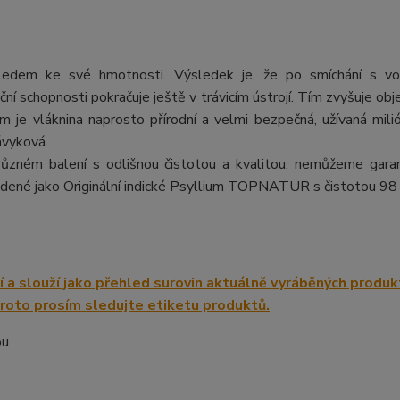
hledem ke své hmotnosti. Výsledek je, že po smíchání s vo
í schopnosti pokračuje ještě v trávicím ústrojí. Tím zvyšuje obj
 je vláknina naprosto přírodní a velmi bezpečná, užívaná milió
ávyková.
 různém balení s odlišnou čistotou a kvalitou, nemůžeme gara
vedené jako Originální indické Psyllium TOPNATUR s čistotou 98
ou