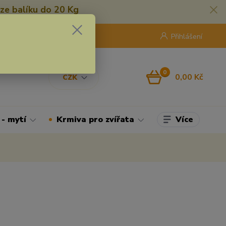
ze balíku do 20 Kg
420 775 250 832
8:00 - 16:30
Přihlášení
0
0,00 Kč
CZK
Více
 - mytí
Krmiva pro zvířata