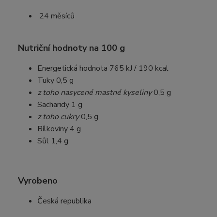
24 měsíců
Nutriční hodnoty na 100 g
Energetická hodnota 765 kJ / 190 kcal
Tuky 0,5 g
z toho nasycené mastné kyseliny
0,5 g
Sacharidy 1 g
z toho cukry
0,5 g
Bílkoviny 4 g
Sůl 1,4 g
Vyrobeno
Česká republika