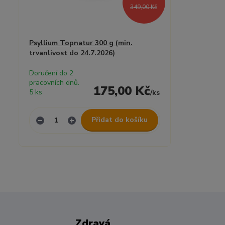
349,00 Kč
Psyllium Topnatur 300 g (min.
trvanlivost do 24.7.2026)
Doručení do 2
pracovních dnů.
175,00 Kč
5 ks
/
ks
Přidat do košíku
Zdravá