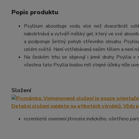
Popis produktu
Psyllium absorbuje vodu více než dvacetkrát vz
nabobtnává a vytváří měkký gel, který ve své absorbčn
a podporuje šetrný pohyb střevního obsahu. Psyllium
celém světě. Není vstřebávaná našim tělem a není n
Na českém trhu se objevují i jinné druhy Psyllia v
všechna tato Psyllia budou mít stejné účinky níže u
Složení
rozemleté osemení jitrocele indického, ošetřeno par