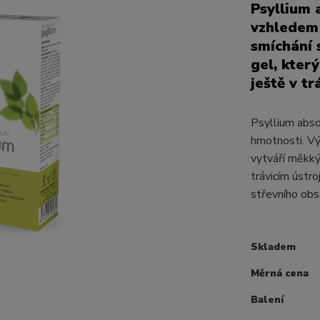
Psyllium 
vzhledem 
smíchání 
gel, kter
ještě v tr
Psyllium abso
hmotnosti. Vý
vytváří měkký
trávicím ústr
střevního obsa
Skladem
Měrná cena
Balení