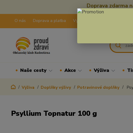
Doprava zdarma na
O nás
Doprava a platba
Výdejní pravidla
Kontakty
Naše cesty
Akce
Výživa
Ti
Výživa
Doplňky výživy
Potravinové doplňky
Psy
Psyllium Topnatur 100 g