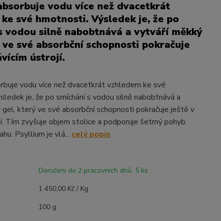
absorbuje vodu více než dvacetkrát
ke své hmotnosti. Výsledek je, že po
s vodou silně nabobtnává a vytváří měkký
ý ve své absorbční schopnosti pokračuje
ávícím ústrojí.
rbuje vodu více než dvacetkrát vzhledem ke své
sledek je, že po smíchání s vodou silně nabobtnává a
 gel, který ve své absorbční schopnosti pokračuje ještě v
ojí. Tím zvyšuje objem stolice a podporuje šetrný pohyb
hu. Psyllium je vlá...
celý popis
Doručení do 2 pracovních dnů. 5 ks
1 450,00 Kč / Kg
100 g