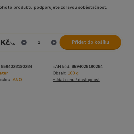
ohoto produktu podporujete zdravou soběstačnost.
 Kč
Přidat do košíku
/
ks
8594028190284
EAN kód:
8594028190284
atur
Obsah:
100 g
cukru:
ANO
Hlídat cenu / dostupnost