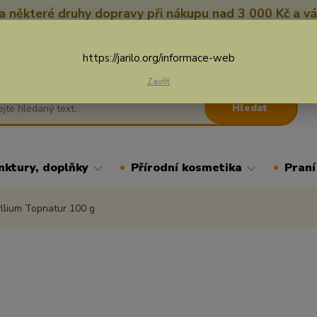
 některé druhy dopravy při nákupu nad 3 000 Kč a vá
Nevíte si rady? Zavolejte.
+
Více
https://jarilo.org/informace-web
Zavřít
Hledat
nktury, doplňky
Přírodní kosmetika
Praní
llium Topnatur 100 g