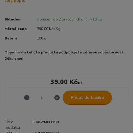
celý popis
Skladem
Doručení do 2 pracovních dnů. > 10 Ks
Měrná cena
390,00 Kč / Kg
Balení
100 g
Objednáním tohoto produktu podporujete zdravou soběstačnost.
Děkujeme!
39,00 Kč
/
Ks
Přidat do košíku
Číslo
5941294000671
produktu: