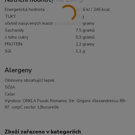
Energetická hodnota
1016
kJ
/
246
kcal
TUKY
23 g
včetně nasycených mastných kyselin
2,8
gramy
Sacharidy
7,5
gramů
z toho cukry
0,3
gramů
PROTEIN
2,2
gramy
Sůl
1,1 g
Alergeny
Obiloviny obsahující lepek
SÓJA
Celer
Výrobce: ORKLA Foods Romania, Str. Grigore Alexandrescu 89-
97. corpC sector 1,Bucurešti.
Zboží zařazeno v kategoriích