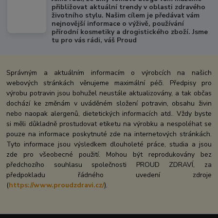
přibližovat aktuální trendy v oblasti zdravého
životního stylu. Našim cílem je předávat vám
nejnovější informace o výživě, používání
přírodní kosmetiky a drogistického zboží. Jsme
tu pro vás rádi, váš Proud
Správným a aktuálním informacím o výrobcích na našich
webových stránkách věnujeme maximální péči. Předpisy pro
výrobu potravin jsou bohužel neustále aktualizovány, a tak občas
dochází ke změnám v uváděném složení potravin, obsahu živin
nebo naopak alergenů, dietetických informacích atd.. Vždy byste
si měli důkladně prostudovat etiketu na výrobku a nespoléhat se
pouze na informace poskytnuté zde na internetových stránkách.
Tyto informace jsou výsledkem dlouholeté práce, studia a jsou
zde pro všeobecné použití. Mohou být reprodukovány bez
předchozího souhlasu společnosti PROUD ZDRAVÍ, za
předpokladu řádného uvedení zdroje
(
https://www.proudzdravi.cz/
).