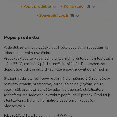
Popis produktu
Komentáře
0
Související zboží
8
Popis produktu
Ardealul zeleninová paštika vás hýčká speciálním receptem na
lahodnou a lehkou svačinku.
Produkt skladujte v suchých a chladných prostorách při teplotách
+2…+25 °C, chráněný před slunečním zářením. Po otevření se
doporučuje uchovávat v chladničce a spotřebovat do 24 hodin.
Složení: voda, slunečnicový rostlinný olej, pšeničný škrob, sójový
rostlinný protein, bramborový škrob, zelenina (rajčata, cibule,
celer), sůl, aromata, zahušťovadlo (karagenan), stabilizátory
(difosfáty), maltodextrin, extrakt z pepře, chilli prášek. Produkt je
sterilizován a balen v hermeticky uzavřených kovových
plechovkách.
Nutriční hodnoty na 100 g