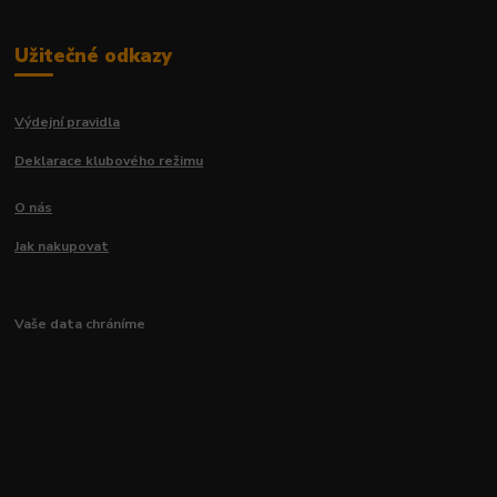
Užitečné odkazy
Výdejní pravidla
Deklarace klubového režimu
O nás
Jak nakupovat
Vaše data chráníme