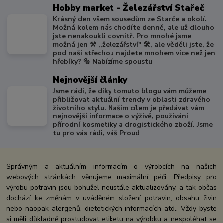
Hobby market - Železářství Stařeč
Krásný den všem sousedům ze Starče a okolí.
Možná kolem nás chodíte denně, ale už dlouho
jste nenakoukli dovnitř. Pro mnohé jsme
možná jen ⚒️ ,,železářství" 🛠️, ale věděli jste, že
pod naší střechou najdete mnohem více než jen
hřebíky? 🔩 Nabízíme spoustu
Nejnovější články
Jsme rádi, že díky tomuto blogu vám můžeme
přibližovat aktuální trendy v oblasti zdravého
životního stylu. Našim cílem je předávat vám
nejnovější informace o výživě, používání
přírodní kosmetiky a drogistického zboží. Jsme
tu pro vás rádi, váš Proud
Správným a aktuálním informacím o výrobcích na našich
webových stránkách věnujeme maximální péči. Předpisy pro
výrobu potravin jsou bohužel neustále aktualizovány, a tak občas
dochází ke změnám v uváděném složení potravin, obsahu živin
nebo naopak alergenů, dietetických informacích atd.. Vždy byste
si měli důkladně prostudovat etiketu na výrobku a nespoléhat se