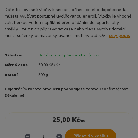
Dáte-li si ovesné vločky k snídani, během celého dopoledne tak
můžete využívat postupně uvolňovanou energii. Vločky je vhodné
zalít horkou vodou například před přidáním do jogurtu, aby
změkly. Lze z nich připravovat kaše nebo třeba vyrobit domácí
musli, sušenky, pomazánky, lívance, muffiny..atd. Ov...
celý popis
Skladem
Doručení do 2 pracovních dnů. 5 ks
Měrná cena
50,00 Kč / Kg
Balení
500 g
Objednáním tohoto produktu podporujete zdravou soběstačnost.
Děkujeme!
25,00 Kč
/
ks
Přidat do košíku