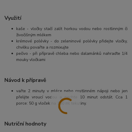
Využití
kaše - vločky stačí zalít horkou vodou nebo rostlinným či
živočišným mlékem
krémové polévky - do zeleninové polévky přidejte vločky,
chvilku povařte a rozmixujte
pečivo - při přípravě chleba nebo dalamánků nahraďte 1/4
mouky vločkami
Návod k přípravě
vařte 2 minuty v mléce nebo rostlinném nápoji nebo jen
přelijte vroucí vodou a nechte 10 minut odstát. Cca 1
porce: 50 g vloček na 150 ml tekutiny.
Nutriční hodnoty