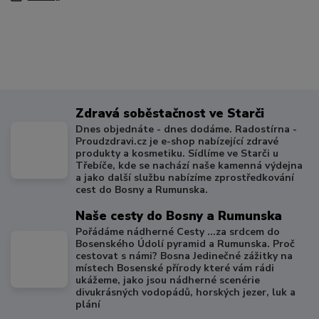
Zdravá soběstačnost ve Starči
Dnes objednáte - dnes dodáme. Radostírna -
Proudzdravi.cz je e-shop nabízející zdravé
produkty a kosmetiku. Sídlíme ve Starči u
Třebíče, kde se nachází naše kamenná výdejna
a jako další službu nabízíme zprostředkování
cest do Bosny a Rumunska.
Naše cesty do Bosny a Rumunska
Pořádáme nádherné Cesty ...za srdcem do
Bosenského Údolí pyramid a Rumunska. Proč
cestovat s námi? Bosna Jedinečné zážitky na
místech Bosenské přírody které vám rádi
ukážeme, jako jsou nádherné scenérie
divukrásných vodopádů, horských jezer, luk a
plání