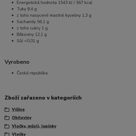
Energetická hodnota 1543 kJ / 367 kcal
Tuky 8,4 g
z toho nasycené mastné kyseliny 1,3 g
Sacharidy 56,1 g
z toho cukry 1 g
Bílkoviny 12,1 g
Sůl <0,01 g
Vyrobeno
Česká republika
Zboží zařazeno v kategoriích
Výživa
Obiloviny
Vločky, müsli, lupínky
Vločky