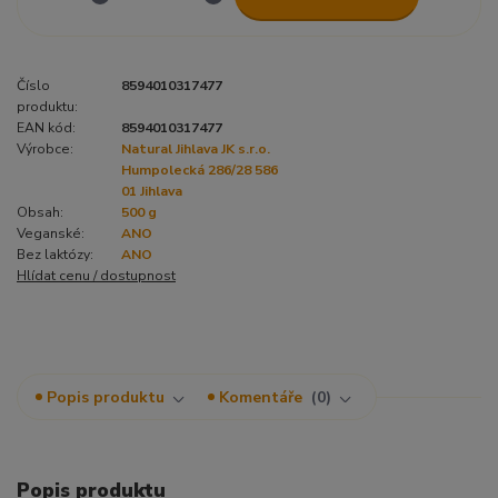
Číslo
8594010317477
produktu:
EAN kód:
8594010317477
Výrobce:
Natural Jihlava JK s.r.o.
Humpolecká 286/28 586
01 Jihlava
Obsah:
500 g
Veganské:
ANO
Bez laktózy:
ANO
Hlídat cenu / dostupnost
Popis produktu
Komentáře
0
Popis produktu