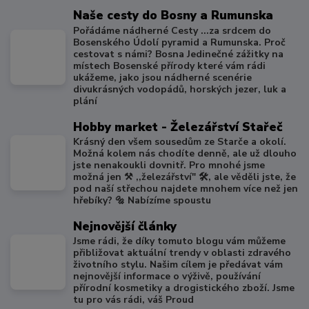
Naše cesty do Bosny a Rumunska
Pořádáme nádherné Cesty ...za srdcem do
Bosenského Údolí pyramid a Rumunska. Proč
cestovat s námi? Bosna Jedinečné zážitky na
místech Bosenské přírody které vám rádi
ukážeme, jako jsou nádherné scenérie
divukrásných vodopádů, horských jezer, luk a
plání
Hobby market - Železářství Stařeč
Krásný den všem sousedům ze Starče a okolí.
Možná kolem nás chodíte denně, ale už dlouho
jste nenakoukli dovnitř. Pro mnohé jsme
možná jen ⚒️ ,,železářství" 🛠️, ale věděli jste, že
pod naší střechou najdete mnohem více než jen
hřebíky? 🔩 Nabízíme spoustu
Nejnovější články
Jsme rádi, že díky tomuto blogu vám můžeme
přibližovat aktuální trendy v oblasti zdravého
životního stylu. Našim cílem je předávat vám
nejnovější informace o výživě, používání
přírodní kosmetiky a drogistického zboží. Jsme
tu pro vás rádi, váš Proud