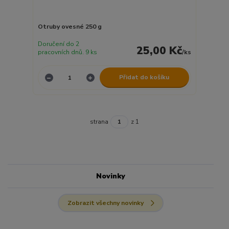
Otruby ovesné 250 g
Doručení do 2
25,00 Kč
pracovních dnů. 9 ks
/
ks
Přidat do košíku
strana
z 1
Novinky
Zobrazit všechny novinky