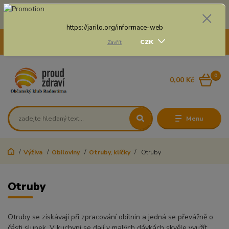
Doprava zdarma na některé druhy dopravy při nákupu
nad 3 000 Kč a váze balíku do 20 Kg
https://jarilo.org/informace-web
+420 775 250 832
CZK
Zavřít
8:00 - 16:30
0
0,00 Kč
Menu
Výživa
Obiloviny
Otruby, klíčky
Otruby
Otruby
Otruby se získávají při zpracování obilnin a jedná se převážně o
části slupek. V kuchyni se dají v malých dávkách skvěle využít