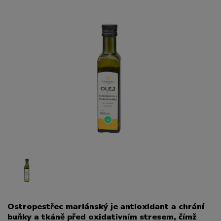
Ostropestřec mariánský je antioxidant a chrání
buňky a tkáně před oxidativním stresem, čímž