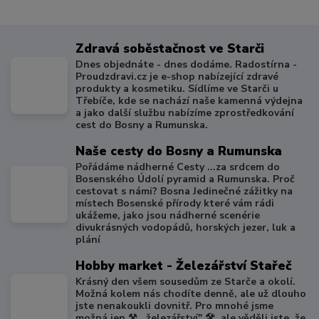
Zdravá soběstačnost ve Starči
Dnes objednáte - dnes dodáme. Radostírna -
Proudzdravi.cz je e-shop nabízející zdravé
produkty a kosmetiku. Sídlíme ve Starči u
Třebíče, kde se nachází naše kamenná výdejna
a jako další službu nabízíme zprostředkování
cest do Bosny a Rumunska.
Naše cesty do Bosny a Rumunska
Pořádáme nádherné Cesty ...za srdcem do
Bosenského Údolí pyramid a Rumunska. Proč
cestovat s námi? Bosna Jedinečné zážitky na
místech Bosenské přírody které vám rádi
ukážeme, jako jsou nádherné scenérie
divukrásných vodopádů, horských jezer, luk a
plání
Hobby market - Železářství Stařeč
Krásný den všem sousedům ze Starče a okolí.
Možná kolem nás chodíte denně, ale už dlouho
jste nenakoukli dovnitř. Pro mnohé jsme
možná jen ⚒️ ,,železářství" 🛠️, ale věděli jste, že