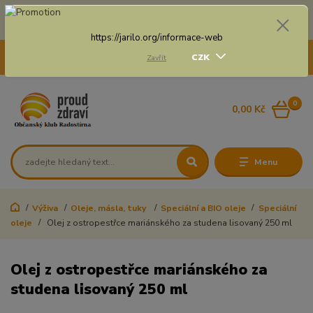
Doprava zdarma na některé druhy dopravy při nákupu
nad 3 000 Kč a váze balíku do 20 Kg
https://jarilo.org/informace-web
+420 775 250 832
CZK
Zavřít
8:00 - 16:30
0
0,00 Kč
Menu
Výživa
Oleje, másla, tuky
Speciální a BIO oleje
Speciální
oleje
Olej z ostropestřce mariánského za studena lisovaný 250 ml
Olej z ostropestřce mariánského za
studena lisovaný 250 ml