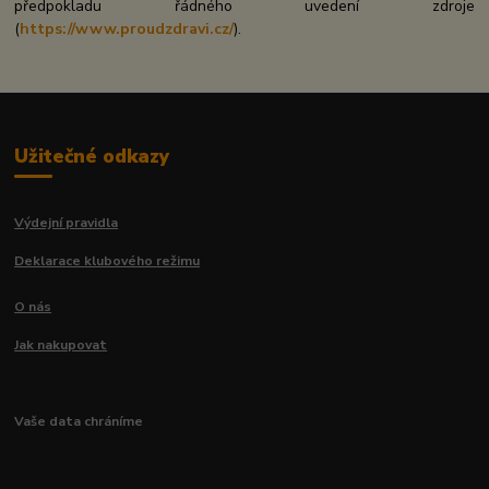
předpokladu řádného uvedení zdroje
(
https://www.proudzdravi.cz/
).
Užitečné odkazy
Výdejní pravidla
Deklarace klubového režimu
O nás
Jak nakupovat
Vaše data chráníme