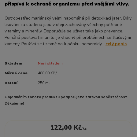
přispívá k ochraně organizmu před vnějšími vlivy.
Ostropestřec mariánský velmi napomáhá při detoxikaci jater. Díky
lisování za studena jsou v oleji zachovány všechny potřebné
vitaminy a minerály. Doporučuje se užívat také jako prevence.
Pomáhá posilovat imunitu, je vhodný při problémech se žlučovými
kameny. Používá se i zevně na lupénku, hemeroidy...
celý popis
Skladem
Není skladem
Měrná cena
488,00 Kč / L
Balení
250 ml
Objednáním tohoto produktu podporujete zdravou soběstačnost.
Děkujeme!
122,00 Kč
/
ks