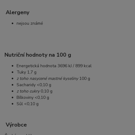
Alergeny
nejsou známé
Nutriční hodnoty na 100 g
Energetická hodnota 3696 kJ / 899 kcal
Tuky 1,7 g
z toho nasycené mastné kyseliny
100 g
Sacharidy <0,10 g
z toho cukry
0,10 g
Bílkoviny <0,10 g
Sůl <0,10 g
Výrobce