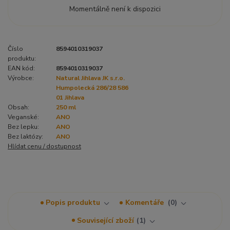
Momentálně není k dispozici
Číslo
8594010319037
produktu:
EAN kód:
8594010319037
Výrobce:
Natural Jihlava JK s.r.o.
Humpolecká 286/28 586
01 Jihlava
Obsah:
250 ml
Veganské:
ANO
Bez lepku:
ANO
Bez laktózy:
ANO
Hlídat cenu / dostupnost
Popis produktu
Komentáře
0
Související zboží
1