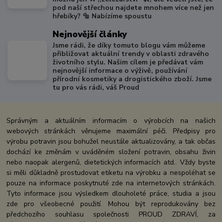
pod naší střechou najdete mnohem více než jen
hřebíky? 🔩 Nabízíme spoustu
Nejnovější články
Jsme rádi, že díky tomuto blogu vám můžeme
přibližovat aktuální trendy v oblasti zdravého
životního stylu. Našim cílem je předávat vám
nejnovější informace o výživě, používání
přírodní kosmetiky a drogistického zboží. Jsme
tu pro vás rádi, váš Proud
Správným a aktuálním informacím o výrobcích na našich
webových stránkách věnujeme maximální péči. Předpisy pro
výrobu potravin jsou bohužel neustále aktualizovány, a tak občas
dochází ke změnám v uváděném složení potravin, obsahu živin
nebo naopak alergenů, dietetických informacích atd.. Vždy byste
si měli důkladně prostudovat etiketu na výrobku a nespoléhat se
pouze na informace poskytnuté zde na internetových stránkách.
Tyto informace jsou výsledkem dlouholeté práce, studia a jsou
zde pro všeobecné použití. Mohou být reprodukovány bez
předchozího souhlasu společnosti PROUD ZDRAVÍ, za