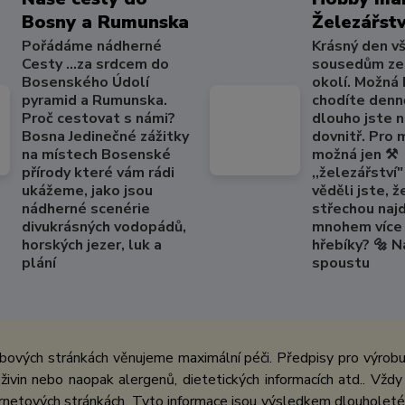
Bosny a Rumunska
Železářstv
Pořádáme nádherné
Krásný den v
Cesty ...za srdcem do
sousedům ze
Bosenského Údolí
okolí. Možná
pyramid a Rumunska.
chodíte denně
Proč cestovat s námi?
dlouho jste 
Bosna Jedinečné zážitky
dovnitř. Pro
na místech Bosenské
možná jen ⚒️
přírody které vám rádi
,,železářství" 
ukážeme, jako jsou
věděli jste, ž
nádherné scenérie
střechou naj
divukrásných vodopádů,
mnohem více 
horských jezer, luk a
hřebíky? 🔩 
plání
spoustu
bových stránkách věnujeme maximální péči. Předpisy pro výrobu 
ivin nebo naopak alergenů, dietetických informacích atd.. Vždy
netových stránkách. Tyto informace jsou výsledkem dlouholeté 