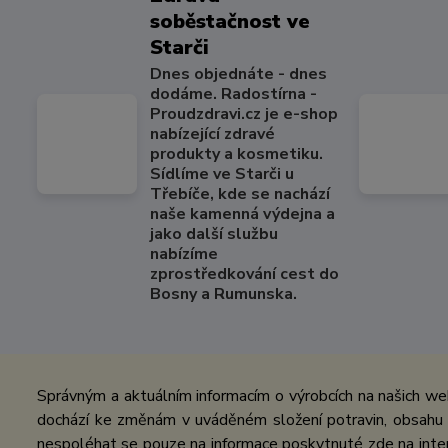
soběstačnost ve
Starči
Dnes objednáte - dnes
dodáme. Radostírna -
Proudzdravi.cz je e-shop
nabízející zdravé
produkty a kosmetiku.
Sídlíme ve Starči u
Třebíče, kde se nachází
naše kamenná výdejna a
jako další službu
nabízíme
zprostředkování cest do
Bosny a Rumunska.
Správným a aktuálním informacím o výrobcích na našich we
dochází ke změnám v uváděném složení potravin, obsahu ž
nespoléhat se pouze na informace poskytnuté zde na inter