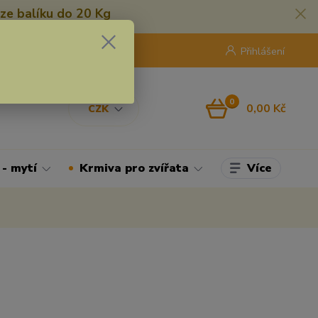
ze balíku do 20 Kg
420 775 250 832
8:00 - 16:30
Přihlášení
0
0,00 Kč
CZK
Více
 - mytí
Krmiva pro zvířata