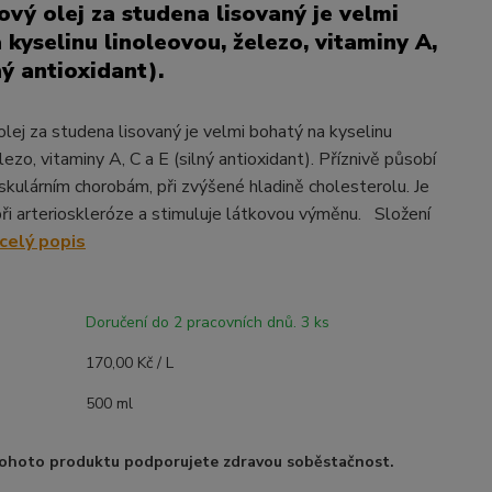
ový olej za studena lisovaný je velmi
 kyselinu linoleovou, železo, vitaminy A,
ný antioxidant).
olej za studena lisovaný je velmi bohatý na kyselinu
lezo, vitaminy A, C a E (silný antioxidant). Příznivě působí
askulárním chorobám, při zvýšené hladině cholesterolu. Je
ři arterioskleróze a stimuluje látkovou výměnu. Složení
celý popis
Doručení do 2 pracovních dnů. 3 ks
170,00 Kč / L
500 ml
ohoto produktu podporujete zdravou soběstačnost.