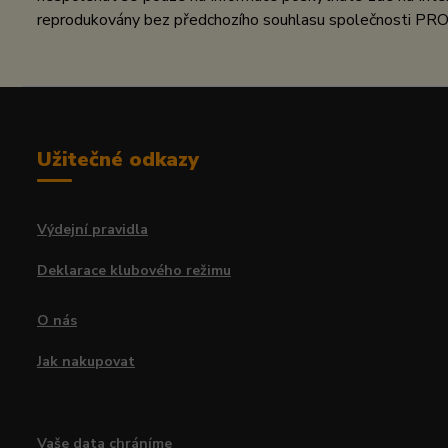
reprodukovány bez předchozího souhlasu společnosti PRO
Užitečné odkazy
Výdejní pravidla
Deklarace klubového režimu
O nás
Jak nakupovat
Vaše data chráníme