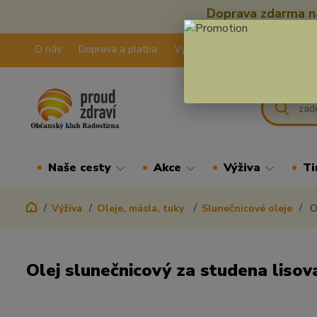
Doprava zdarma na
O nás
Doprava a platba
Výdejní pravidla
Kontakty
Naše cesty
Akce
Výživa
Ti
Výživa
Oleje, másla, tuky
Slunečnicové oleje
Ol
Olej slunečnicový za studena lisova