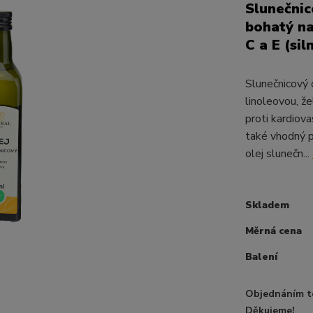
Slunečnic
bohatý na
C a E (sil
Slunečnicový 
linoleovou, že
proti kardiov
také vhodný p
olej slunečn...
Skladem
Měrná cena
Balení
Objednáním t
Děkujeme!