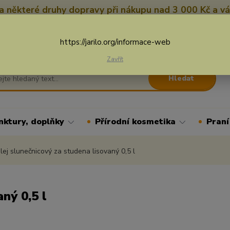
 některé druhy dopravy při nákupu nad 3 000 Kč a vá
Nevíte si rady? Zavolejte.
+
Více
https://jarilo.org/informace-web
Zavřít
Hledat
nktury, doplňky
Přírodní kosmetika
Praní
ej slunečnicový za studena lisovaný 0,5 l
ný 0,5 l