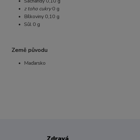
Sacharidy 0,10 g
z toho cukry
0 g
Bílkoviny 0,10 g
Sůl 0 g
Země původu
Maďarsko
Zdravá