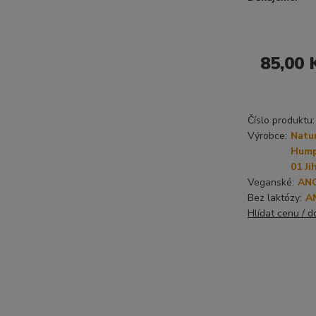
85,00 
Číslo produktu:
Výrobce:
Natur
Hump
01 Ji
Veganské:
AN
Bez laktózy:
A
Hlídat cenu / 