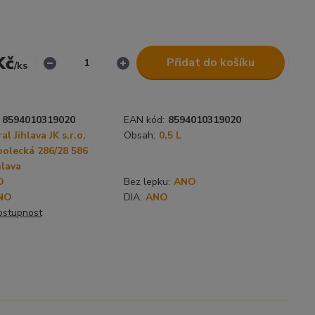
Kč
Přidat do košíku
/
ks
8594010319020
EAN kód:
8594010319020
al Jihlava JK s.r.o.
Obsah:
0,5 L
olecká 286/28 586
hlava
O
Bez lepku:
ANO
NO
DIA:
ANO
dostupnost