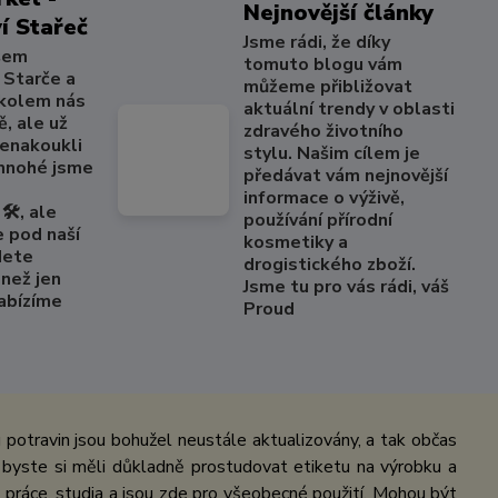
Nejnovější články
í Stařeč
Jsme rádi, že díky
šem
tomuto blogu vám
 Starče a
můžeme přibližovat
 kolem nás
aktuální trendy v oblasti
, ale už
zdravého životního
nenakoukli
stylu. Našim cílem je
 mnohé jsme
předávat vám nejnovější
informace o výživě,
🛠️, ale
používání přírodní
e pod naší
kosmetiky a
dete
drogistického zboží.
než jen
Jsme tu pro vás rádi, váš
Nabízíme
Proud
potravin jsou bohužel neustále aktualizovány, a tak občas
 byste si měli důkladně prostudovat etiketu na výrobku a
práce, studia a jsou zde pro všeobecné použití. Mohou být