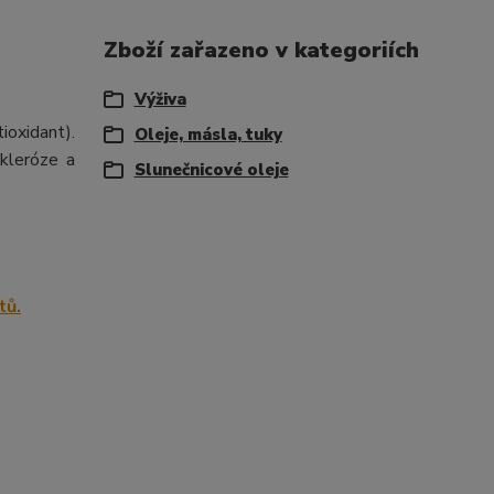
Zboží zařazeno v kategoriích
Výživa
ioxidant).
Oleje, másla, tuky
skleróze a
Slunečnicové oleje