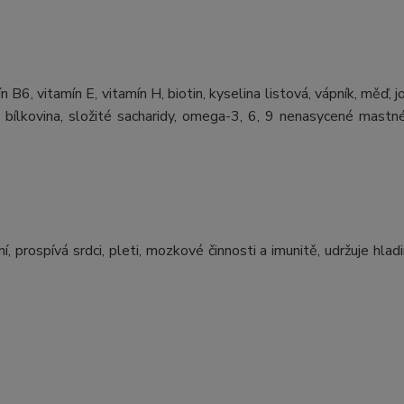
 B6, vitamín E, vitamín H, biotin, kyselina listová, vápník, měď, j
na, bílkovina, složité sacharidy, omega-3, 6, 9 nenasycené mastné
ní, prospívá srdci, pleti, mozkové činnosti a imunitě, udržuje hlad