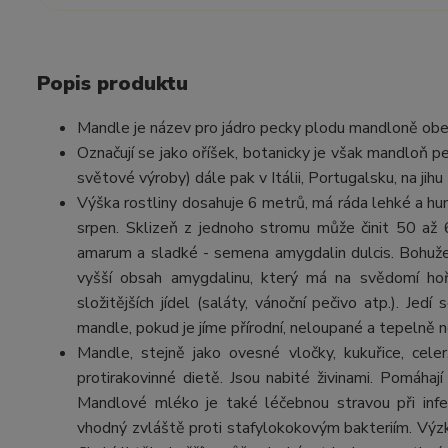
Popis produktu
Mandle je název pro jádro pecky plodu mandloně ob
Označují se jako oříšek, botanicky je však mandloň p
světové výroby) dále pak v Itálii, Portugalsku, na jih
Výška rostliny dosahuje 6 metrů, má ráda lehké a hu
srpen. Sklizeň z jednoho stromu může činit 50 až
amarum a sladké - semena amygdalin dulcis. Bohuže
vyšší obsah amygdalinu, který má na svědomí hořk
složitějších jídel (saláty, vánoční pečivo atp.). J
mandle, pokud je jíme přírodní, neloupané a tepelně 
Mandle, stejně jako ovesné vločky, kukuřice, cele
protirakovinné dietě. Jsou nabité živinami. Pomáhaj
Mandlové mléko je také léčebnou stravou při infe
vhodný zvláště proti stafylokokovým bakteriím. Výzk