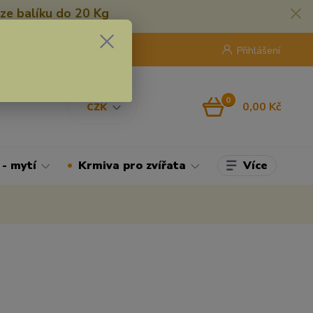
ze balíku do 20 Kg
420 775 250 832
8:00 - 16:30
Přihlášení
0
0,00 Kč
CZK
Více
 - mytí
Krmiva pro zvířata