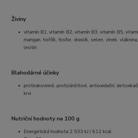
Živiny
vitamín B1, vitamín B2, vitamín B3, vitamín B5, vitamín
mangan, hořčík, fosfor, draslík, selen, zinek, vlákni
lecitin
Blahodárné účinky
protirakovinné, protizánětlivé, antioxidační, detoxikač
krvi
Nutriční hodnoty na 100 g
Energetická hodnota 2 533 kJ / 612 kcal