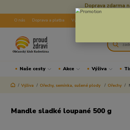
Doprava zdarma na
O nás
Doprava a platba
Výdejní pravidla
Kontakty
Naše cesty
Akce
Výživa
Ti
Výživa
Ořechy, semínka, sušené plody
Ořechy
M
Mandle sladké loupané 500 g