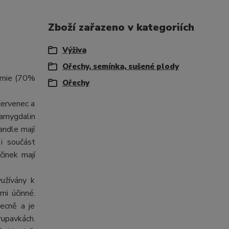
Zboží zařazeno v kategoriích
Výživa
Ořechy, semínka, sušené plody
ornie (70%
Ořechy
červenec a
 amygdalin
andle mají
 i součást
činek mají
yužívány k
mi účinné.
ecně a je
rupavkách.