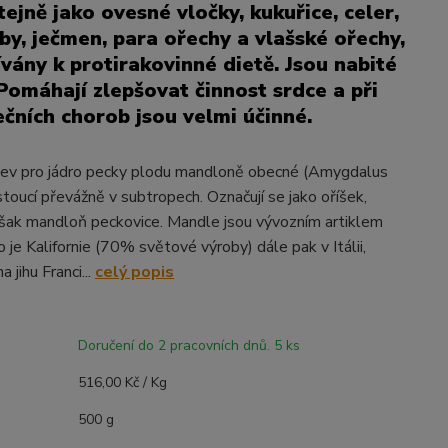
tejně jako ovesné vločky, kukuřice, celer,
by, ječmen, para ořechy a vlašské ořechy,
ívány k protirakovinné dietě. Jsou nabité
 Pomáhají zlepšovat činnost srdce a při
ečních chorob jsou velmi účinné.
zev pro jádro pecky plodu mandloně obecné (Amygdalus
toucí převážně v subtropech. Označují se jako oříšek,
však mandloň peckovice. Mandle jsou vývozním artiklem
o je Kalifornie (70% světové výroby) dále pak v Itálii,
 jihu Franci...
celý popis
Doručení do 2 pracovních dnů. 5 ks
516,00 Kč / Kg
500 g