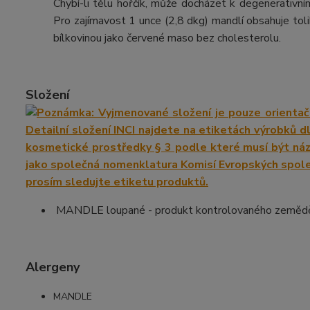
Chybí-li tělu hořčík, může docházet k degenerativní
Pro zajímavost 1 unce (2,8 dkg) mandlí obsahuje toli
bílkovinou jako červené maso bez cholesterolu.
Složení
MANDLE loupané - produkt kontrolovaného zemědě
Alergeny
MANDLE