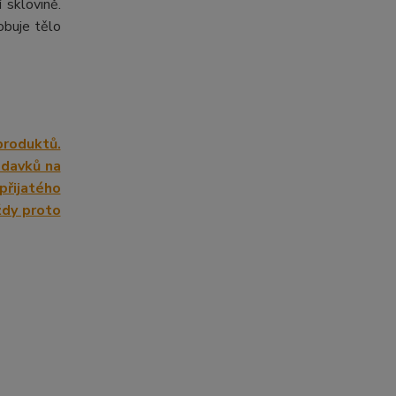
 sklovině.
obuje tělo