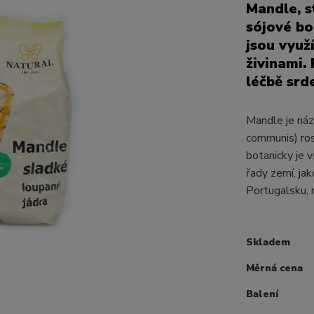
Mandle, s
sójové bo
jsou využ
živinami.
léčbě srd
Mandle je ná
communis) ros
botanicky je 
řady zemí, jak
Portugalsku, na
Skladem
Měrná cena
Balení