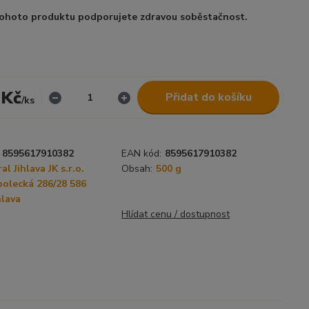
ohoto produktu podporujete zdravou soběstačnost.
 Kč
Přidat do košíku
/
ks
8595617910382
EAN kód:
8595617910382
al Jihlava JK s.r.o.
Obsah:
500 g
olecká 286/28 586
hlava
Hlídat cenu / dostupnost