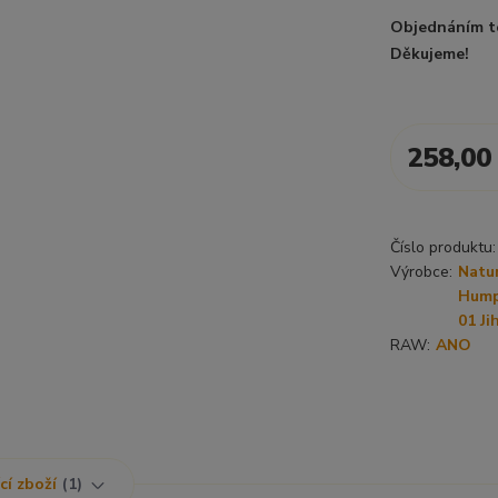
Objednáním t
Děkujeme!
258,00
Číslo produktu:
Výrobce:
Natur
Hump
01 Ji
RAW:
ANO
cí zboží
1