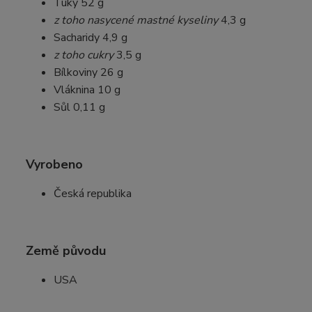
Tuky 52 g
z toho nasycené mastné kyseliny
4,3 g
Sacharidy 4,9 g
z toho cukry
3,5 g
Bílkoviny 26 g
Vláknina 10 g
Sůl 0,11 g
Vyrobeno
Česká republika
Země původu
USA