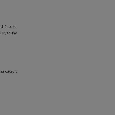
od, železo,
 kyseliny,
inu cukru v