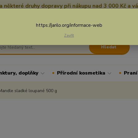
 některé druhy dopravy při nákupu nad 3 000 Kč a vá
Nevíte si rady? Zavolejte.
+
Více
https://jarilo.org/informace-web
Zavřít
Hledat
nktury, doplňky
Přírodní kosmetika
Praní
andle sladké loupané 500 g