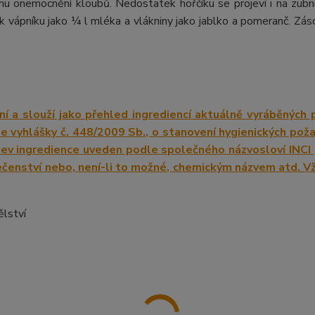
mu onemocnění kloubů. Nedostatek hořčíku se projeví i na zubní
k vápníku jako ¼ l mléka a vlákniny jako jablko a pomeranč. Zás
lství