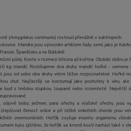
ecné (Amygdalus communis) rostoucí převážně v subtropech.
eckovice. Mandle jsou vývozním artiklem řady zemí, jako je Kalif
u Francie, Španělsku a na Balkáně.
mózní půdy. Kvete v rozmezí března až května. Období sběru je 
 60 kg mandlí. Rozlišujeme dva druhy mandlí: hořké - semena
l jsou od sebe oba druhy velmi těžce rozpoznatelné. Hořké m
ou chuť. Nejčastěji se konzumují jako pochutiny k vínu, ale
edí se buď s hnědou slupkou, loupané nebo rozemleté. Největší ú
neupravované.
r, sójové boby, ječmen, para ořechy a vlašské ořechy, jsou v
í zlepšovat činnost srdce a při léčbě srdečních chorob jsou vel
kčních onemocněních. Hořčík zvyšuje imunitu organismu všeob
umem bylo zjištěno, že hořčík se kromě kostí nachází také v ch