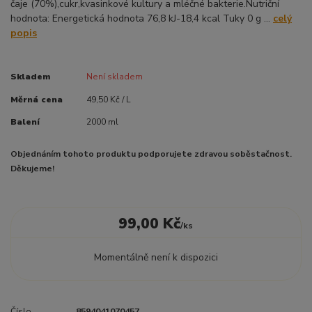
čaje (70%),cukr,kvasinkové kultury a mléčné bakterie.Nutriční
hodnota: Energetická hodnota 76,8 kJ-18,4 kcal Tuky 0 g ...
celý
popis
Skladem
Není skladem
Měrná cena
49,50 Kč / L
Balení
2000 ml
Objednáním tohoto produktu podporujete zdravou soběstačnost.
Děkujeme!
99,00 Kč
/
ks
Momentálně není k dispozici
Číslo
8594041070457