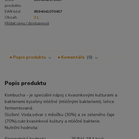
produktu:
EAN kód:
8594041070457
Obsah:
2 L
Hlídat cenu / dostupnost
Popis produktu
Komentáře
0
Popis produktu
Kombucha - je speciální nápoj s kvasinkovými kulturami a
bakteriemi kyseliny mléčné (mléčnými bakteriemi), lehce
fermentovaná.
Složení: Voda,odvar z měsíčku (30%) a ze zeleného čaje
(70%),cukr,kvasinkové kultury a mléčné bakterie.
Nutriční hodnota:
Energetická hodnota
76,8 kJ-18,4 kcal