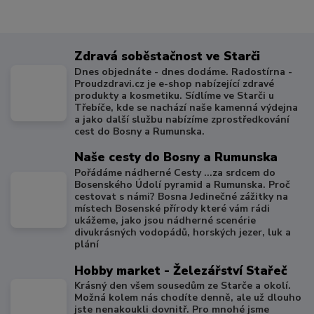
Zdravá soběstačnost ve Starči
Dnes objednáte - dnes dodáme. Radostírna -
Proudzdravi.cz je e-shop nabízející zdravé
produkty a kosmetiku. Sídlíme ve Starči u
Třebíče, kde se nachází naše kamenná výdejna
a jako další službu nabízíme zprostředkování
cest do Bosny a Rumunska.
Naše cesty do Bosny a Rumunska
Pořádáme nádherné Cesty ...za srdcem do
Bosenského Údolí pyramid a Rumunska. Proč
cestovat s námi? Bosna Jedinečné zážitky na
místech Bosenské přírody které vám rádi
ukážeme, jako jsou nádherné scenérie
divukrásných vodopádů, horských jezer, luk a
plání
Hobby market - Železářství Stařeč
Krásný den všem sousedům ze Starče a okolí.
Možná kolem nás chodíte denně, ale už dlouho
jste nenakoukli dovnitř. Pro mnohé jsme