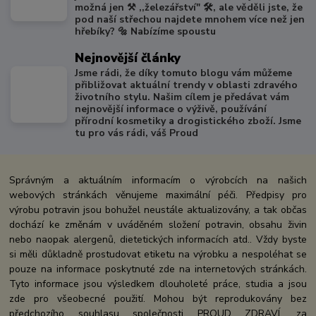
možná jen ⚒️ ,,železářství" 🛠️, ale věděli jste, že
pod naší střechou najdete mnohem více než jen
hřebíky? 🔩 Nabízíme spoustu
Nejnovější články
Jsme rádi, že díky tomuto blogu vám můžeme
přibližovat aktuální trendy v oblasti zdravého
životního stylu. Našim cílem je předávat vám
nejnovější informace o výživě, používání
přírodní kosmetiky a drogistického zboží. Jsme
tu pro vás rádi, váš Proud
Správným a aktuálním informacím o výrobcích na našich
webových stránkách věnujeme maximální péči. Předpisy pro
výrobu potravin jsou bohužel neustále aktualizovány, a tak občas
dochází ke změnám v uváděném složení potravin, obsahu živin
nebo naopak alergenů, dietetických informacích atd.. Vždy byste
si měli důkladně prostudovat etiketu na výrobku a nespoléhat se
pouze na informace poskytnuté zde na internetových stránkách.
Tyto informace jsou výsledkem dlouholeté práce, studia a jsou
zde pro všeobecné použití. Mohou být reprodukovány bez
předchozího souhlasu společnosti PROUD ZDRAVÍ, za