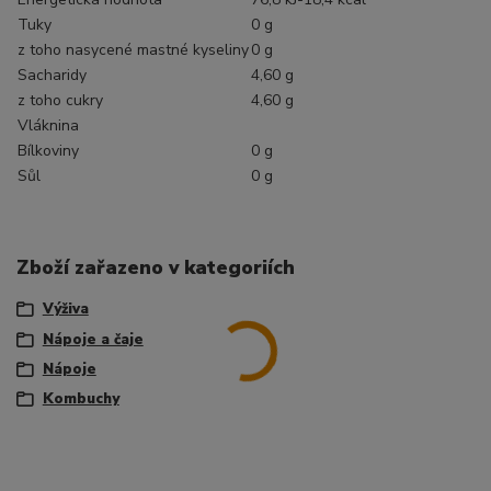
Tuky
0 g
z toho nasycené mastné kyseliny
0 g
Sacharidy
4,60 g
z toho cukry
4,60 g
Vláknina
Bílkoviny
0 g
Sůl
0 g
Zboží zařazeno v kategoriích
Výživa
Nápoje a čaje
Nápoje
Kombuchy