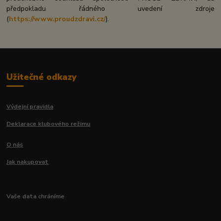
předpokladu řádného uvedení zdroje
(
https://www.proudzdravi.cz/
).
Užitečné odkazy
Výdejní pravidla
Deklarace klubového režimu
O nás
Jak nakupovat
Vaše data chráníme