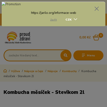
Doprava zdarma na některé druhy dopravy při nákupu
nad 3 000 Kč a váze balíku do 20 Kg
https://jarilo.org/informace-web
+420 775 250 832
CZK
Zavřít
8:00 - 16:30
0
0,00 Kč
Menu
Výživa
Nápoje a čaje
Nápoje
Kombuchy
Kombucha
měsíček - Stevikom 2l
Kombucha měsíček - Stevikom 2l