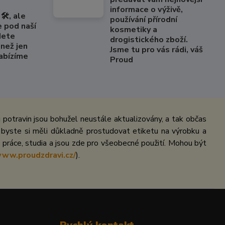
informace o výživě,
🛠️, ale
používání přírodní
e pod naší
kosmetiky a
dete
drogistického zboží.
než jen
Jsme tu pro vás rádi, váš
Nabízíme
Proud
potravin jsou bohužel neustále aktualizovány, a tak občas
 byste si měli důkladně prostudovat etiketu na výrobku a
práce, studia a jsou zde pro všeobecné použití. Mohou být
www.proudzdravi.cz/
).