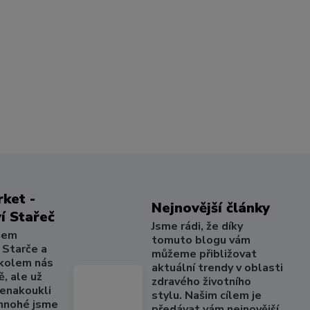
ket -
Nejnovější články
í Stařeč
Jsme rádi, že díky
šem
tomuto blogu vám
 Starče a
můžeme přibližovat
 kolem nás
aktuální trendy v oblasti
, ale už
zdravého životního
nenakoukli
stylu. Našim cílem je
 mnohé jsme
předávat vám nejnovější