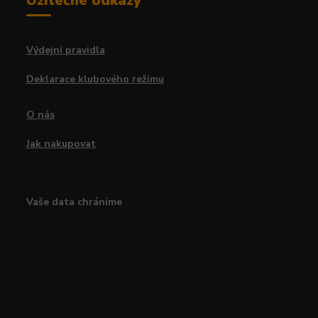
Užitečné odkazy
Výdejní pravidla
Deklarace klubového režimu
O nás
Jak nakupovat
Vaše data chráníme