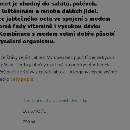
ocet je vhodný do salátů, polévek,
 luštěninám a mnoha dalších jídel.
e jablečného octa ve spojení s medem
romě řady vitaminů i vysokou dávku
 Kombinace s medem velmi dobře působí
kyselení organismu.
 ze šťávy celých jablek. Vyroben bez použití chemických a
 přísad. Tento jablečný ocet má stupeň kyselosti 5 %.
čný ocet ze šťávy z celých jablek. Alergeny nejsou známé
mecko
celý popis
Doručení do 2 pracovních dnů. 4 ks
102,67 Kč / L
750 ml