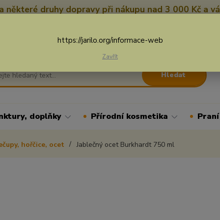
 některé druhy dopravy při nákupu nad 3 000 Kč a vá
Nevíte si rady? Zavolejte.
+
Více
https://jarilo.org/informace-web
Zavřít
Hledat
nktury, doplňky
Přírodní kosmetika
Praní
ečupy, hořčice, ocet
Jablečný ocet Burkhardt 750 ml