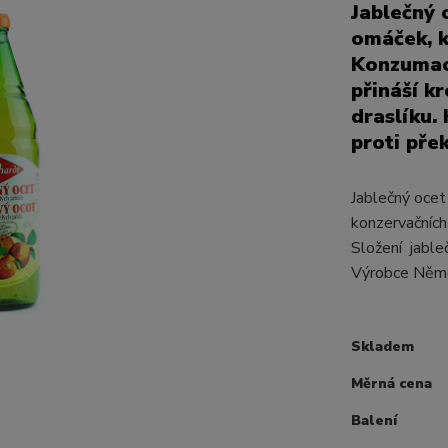
Jablečný 
omáček, k
Konzumac
přináší k
draslíku.
proti pře
Jablečný ocet
konzervačních
Složení jable
Výrobce Ně
Skladem
Měrná cena
Balení