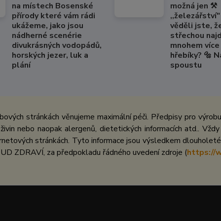
na místech Bosenské
možná jen ⚒️
přírody které vám rádi
,,železářství" 
ukážeme, jako jsou
věděli jste, ž
nádherné scenérie
střechou naj
divukrásných vodopádů,
mnohem více 
horských jezer, luk a
hřebíky? 🔩 
plání
spoustu
bových stránkách věnujeme maximální péči. Předpisy pro výrobu 
ivin nebo naopak alergenů, dietetických informacích atd.. Vždy
netových stránkách. Tyto informace jsou výsledkem dlouholeté 
UD ZDRAVÍ, za předpokladu řádného uvedení zdroje (
https://