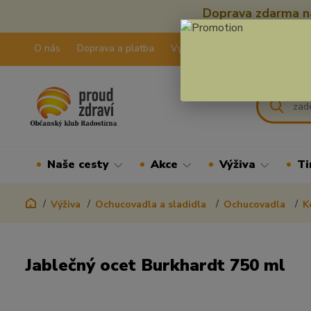
Doprava zdarma na
O nás
Doprava a platba
Výdejní pravidla
Kontakty
Naše cesty
Akce
Výživa
Ti
Výživa
Ochucovadla a sladidla
Ochucovadla
K
Jablečný ocet Burkhardt 750 ml