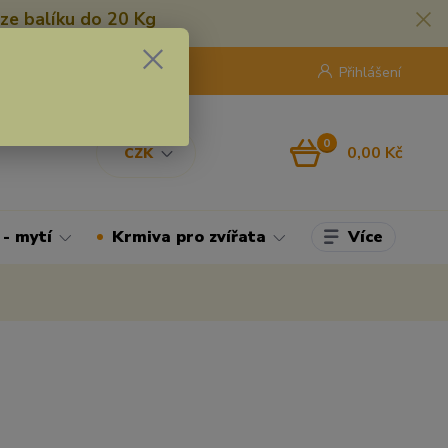
ze balíku do 20 Kg
420 775 250 832
8:00 - 16:30
Přihlášení
0
0,00 Kč
CZK
Více
 - mytí
Krmiva pro zvířata