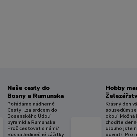
Naše cesty do
Hobby mar
Bosny a Rumunska
Železářstv
Pořádáme nádherné
Krásný den v
Cesty ...za srdcem do
sousedům ze
Bosenského Údolí
okolí. Možná
pyramid a Rumunska.
chodíte denně
Proč cestovat s námi?
dlouho jste 
Bosna Jedinečné zážitky
dovnitř. Pro