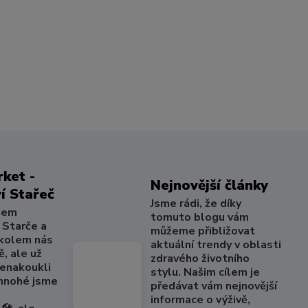
ket -
Nejnovější články
í Stařeč
Jsme rádi, že díky
šem
tomuto blogu vám
 Starče a
můžeme přibližovat
 kolem nás
aktuální trendy v oblasti
, ale už
zdravého životního
nenakoukli
stylu. Našim cílem je
 mnohé jsme
předávat vám nejnovější
informace o výživě,