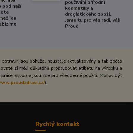
🛠️, ale
používání přírodní
e pod naší
kosmetiky a
dete
drogistického zboží.
než jen
Jsme tu pro vás rádi, váš
Nabízíme
Proud
potravin jsou bohužel neustále aktualizovány, a tak občas
 byste si měli důkladně prostudovat etiketu na výrobku a
práce, studia a jsou zde pro všeobecné použití. Mohou být
www.proudzdravi.cz/
).
Rychlý kontakt