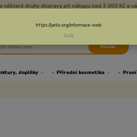
 některé druhy dopravy při nákupu nad 3 000 Kč a vá
Nevíte si rady? Zavolejte.
+
Více
https://jarilo.org/informace-web
Zavřít
Hledat
nktury, doplňky
Přírodní kosmetika
Praní
g