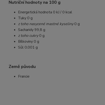
Nutriční hodnoty na 100 g
Energetická hodnota 0 kJ / 0 kcal
Tuky 0 g
z toho nasycené mastné kyseliny
0 g
Sacharidy 99,8 g
z toho cukry
0 g
Bílkoviny 0 g
Sůl 0,001 g
Země původu
Francie