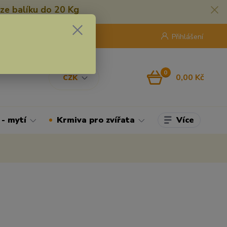
ze balíku do 20 Kg
420 775 250 832
8:00 - 16:30
Přihlášení
0
0,00 Kč
CZK
Více
 - mytí
Krmiva pro zvířata