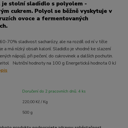
 je stolní sladidlo s polyolem -
ým cukrem. Polyol se běžně vyskytuje v
ruzích ovoce a fermentovaných
ch.
 60-70% sladivost sacharózy, ale na rozdíl od ní v těle
 a má nízký obsah kalorií. Sladidlo je vhodné ke slazení
ených nápojů, při pečení, do cukrovinek a dalších pochutin.
ritol Nutriční hodnoty na 100 g Energetická hodnota 0 kJ
opis
Doručení do 2 pracovních dnů. 4 ks
220,00 Kč / Kg
500 g
ohoto produktu podporujete zdravou soběstačnost.