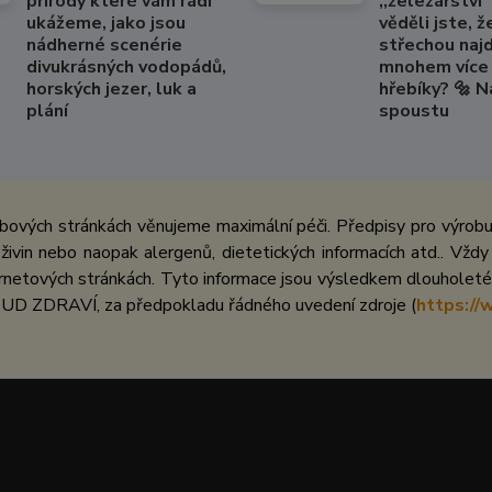
přírody které vám rádi
,,železářství" 
ukážeme, jako jsou
věděli jste, ž
nádherné scenérie
střechou naj
divukrásných vodopádů,
mnohem více 
horských jezer, luk a
hřebíky? 🔩 
plání
spoustu
bových stránkách věnujeme maximální péči. Předpisy pro výrobu 
ivin nebo naopak alergenů, dietetických informacích atd.. Vždy
netových stránkách. Tyto informace jsou výsledkem dlouholeté 
UD ZDRAVÍ, za předpokladu řádného uvedení zdroje (
https://