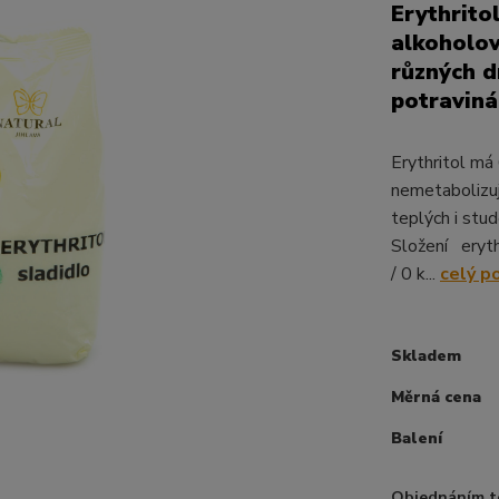
Erythritol
alkoholov
různých d
potraviná
Erythritol má
nemetabolizuje
teplých i stud
Složení eryth
/ 0 k...
celý p
Skladem
Měrná cena
Balení
Objednáním t