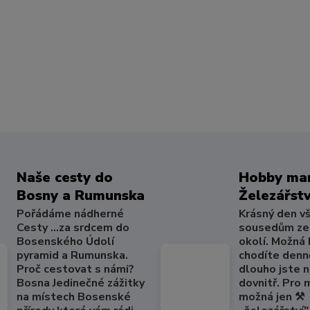
Naše cesty do
Hobby mar
Bosny a Rumunska
Železářstv
Pořádáme nádherné
Krásný den v
Cesty ...za srdcem do
sousedům ze
Bosenského Údolí
okolí. Možná
pyramid a Rumunska.
chodíte denně
Proč cestovat s námi?
dlouho jste 
Bosna Jedinečné zážitky
dovnitř. Pro
na místech Bosenské
možná jen ⚒️