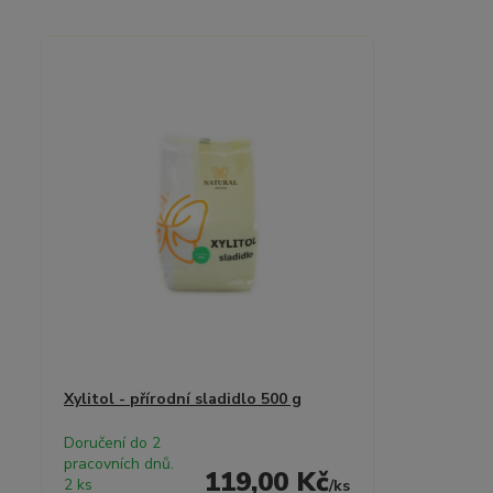
Xylitol - přírodní sladidlo 500 g
Doručení do 2
pracovních dnů.
119,00 Kč
2 ks
/
ks