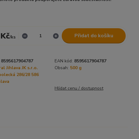
 Kč
Přidat do košíku
/
ks
8595617904787
EAN kód:
8595617904787
al Jihlava JK s.r.o.
Obsah:
500 g
olecká 286/28 586
hlava
Hlídat cenu / dostupnost