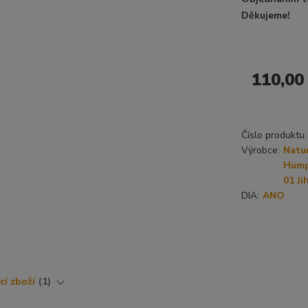
Děkujeme!
110,00
Číslo produktu:
Výrobce:
Natur
Hump
01 Ji
DIA:
ANO
cí zboží
1