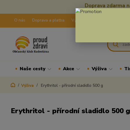
Doprava zdarma na
O nás
Doprava a platba
Výdejní pravidla
Kontakty
Naše cesty
Akce
Výživa
Ti
Výživa
Erythritol - přírodní sladidlo 500 g
Erythritol - přírodní sladidlo 500 