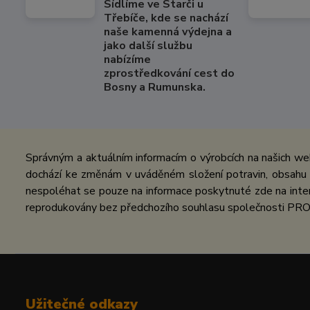
Sídlíme ve Starči u
Třebíče, kde se nachází
naše kamenná výdejna a
jako další službu
nabízíme
zprostředkování cest do
Bosny a Rumunska.
Správným a aktuálním informacím o výrobcích na našich we
dochází ke změnám v uváděném složení potravin, obsahu ž
nespoléhat se pouze na informace poskytnuté zde na inter
reprodukovány bez předchozího souhlasu společnosti PRO
Užitečné odkazy