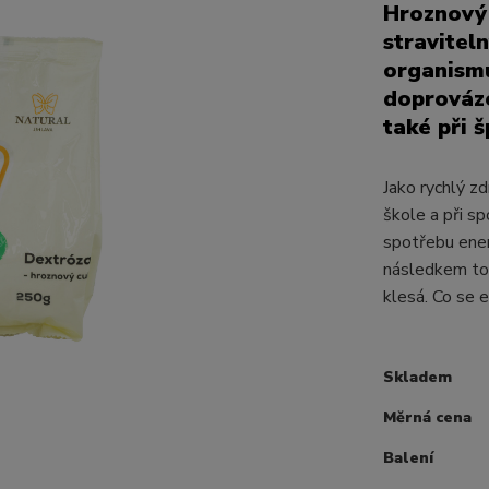
Hroznový 
stravitel
organismu
doprováze
také při 
Jako rychlý zd
škole a při s
spotřebu energ
následkem toh
klesá. Co se e
Skladem
Měrná cena
Balení