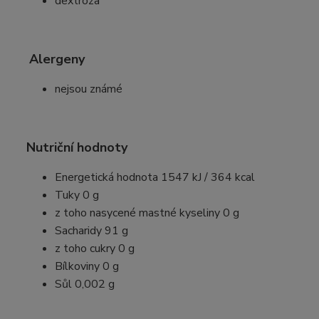
dextróza
Alergeny
nejsou známé
Nutriční hodnoty
Energetická hodnota 1547 kJ / 364 kcal
Tuky 0 g
z toho nasycené mastné kyseliny 0 g
Sacharidy 91 g
z toho cukry 0 g
Bílkoviny 0 g
Sůl 0,002 g