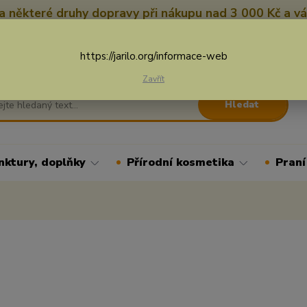
 některé druhy dopravy při nákupu nad 3 000 Kč a vá
Nevíte si rady? Zavolejte.
+
Více
https://jarilo.org/informace-web
Zavřít
Hledat
nktury, doplňky
Přírodní kosmetika
Praní