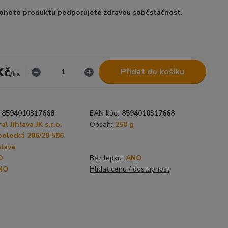
ohoto produktu podporujete zdravou soběstačnost.
Kč
Přidat do košíku
/
ks
8594010317668
EAN kód:
8594010317668
al Jihlava JK s.r.o.
Obsah:
250 g
olecká 286/28 586
hlava
O
Bez lepku:
ANO
NO
Hlídat cenu / dostupnost