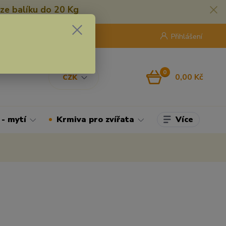
ze balíku do 20 Kg
420 775 250 832
8:00 - 16:30
Přihlášení
0
0,00 Kč
CZK
Více
 - mytí
Krmiva pro zvířata