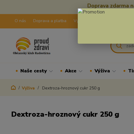
Doprava zdarma na
O nás
Doprava a platba
Výdejní pravidla
Kontakty
Naše cesty
Akce
Výživa
Ti
Výživa
Dextroza-hroznový cukr 250 g
Dextroza-hroznový cukr 250 g