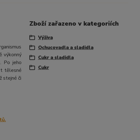
Zboží zařazeno v kategoriích
Výživa
organismus
Ochucovadla a sladidla
ně výkonný
Cukr a sladidla
u. Po jeho
Cukr
st tělesné
 stejné či