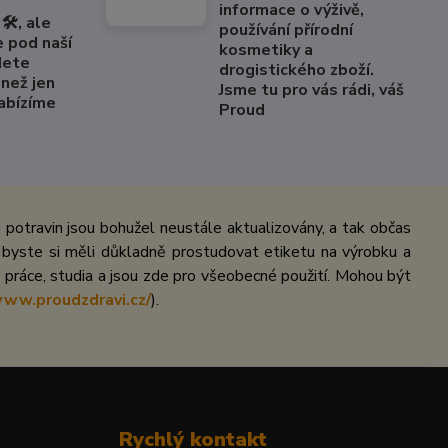
informace o výživě,
🛠️, ale
používání přírodní
e pod naší
kosmetiky a
dete
drogistického zboží.
než jen
Jsme tu pro vás rádi, váš
Nabízíme
Proud
potravin jsou bohužel neustále aktualizovány, a tak občas
 byste si měli důkladně prostudovat etiketu na výrobku a
práce, studia a jsou zde pro všeobecné použití. Mohou být
www.proudzdravi.cz/
).
Rychlý kontakt