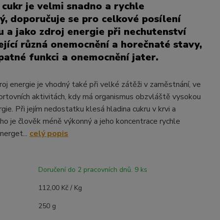
cukr je velmi snadno a rychle
ný, doporučuje se pro celkové posílení
 a jako zdroj energie při nechutenství
jící různá onemocnění a horečnaté stavy,
špatné funkci a onemocnění jater.
roj energie je vhodný také při velké zátěži v zaměstnání, ve
portovních aktivitách, kdy má organismus obzvláště vysokou
ie. Při jejím nedostatku klesá hladina cukru v krvi a
o je člověk méně výkonný a jeho koncentrace rychle
nerget...
celý popis
Doručení do 2 pracovních dnů. 9 ks
112,00 Kč / Kg
250 g