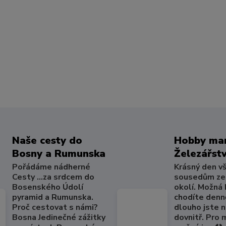
Naše cesty do
Hobby mar
Bosny a Rumunska
Železářstv
Pořádáme nádherné
Krásný den v
Cesty ...za srdcem do
sousedům ze
Bosenského Údolí
okolí. Možná
pyramid a Rumunska.
chodíte denně
Proč cestovat s námi?
dlouho jste 
Bosna Jedinečné zážitky
dovnitř. Pro