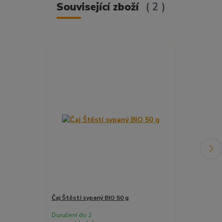
Související zboží
2
Čaj Štěstí sypaný BIO 50 g
Čaj Tady rost
Doručení do 2
Doručení do 2