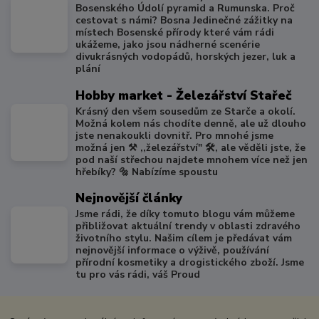
Bosenského Údolí pyramid a Rumunska. Proč
cestovat s námi? Bosna Jedinečné zážitky na
místech Bosenské přírody které vám rádi
ukážeme, jako jsou nádherné scenérie
divukrásných vodopádů, horských jezer, luk a
plání
Hobby market - Železářství Stařeč
Krásný den všem sousedům ze Starče a okolí.
Možná kolem nás chodíte denně, ale už dlouho
jste nenakoukli dovnitř. Pro mnohé jsme
možná jen ⚒️ ,,železářství" 🛠️, ale věděli jste, že
pod naší střechou najdete mnohem více než jen
hřebíky? 🔩 Nabízíme spoustu
Nejnovější články
Jsme rádi, že díky tomuto blogu vám můžeme
přibližovat aktuální trendy v oblasti zdravého
životního stylu. Našim cílem je předávat vám
nejnovější informace o výživě, používání
přírodní kosmetiky a drogistického zboží. Jsme
tu pro vás rádi, váš Proud