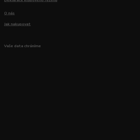
O nás
Jak nakupovat
Vaše data chráníme