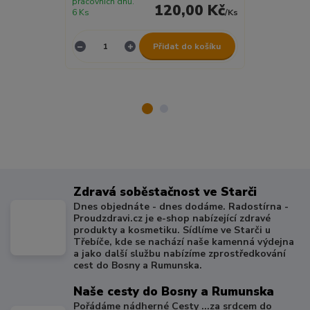
pracovních dnů.
pracovních dnů
120,00 Kč
6 Ks
/
Ks
1 Ks
Přidat do košíku
Zdravá soběstačnost ve Starči
Dnes objednáte - dnes dodáme. Radostírna -
Proudzdravi.cz je e-shop nabízející zdravé
produkty a kosmetiku. Sídlíme ve Starči u
Třebíče, kde se nachází naše kamenná výdejna
a jako další službu nabízíme zprostředkování
cest do Bosny a Rumunska.
Naše cesty do Bosny a Rumunska
Pořádáme nádherné Cesty ...za srdcem do