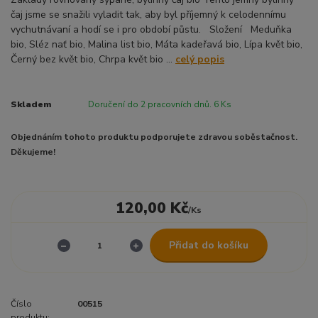
čaj jsme se snažili vyladit tak, aby byl příjemný k celodennímu
vychutnávaní a hodí se i pro období půstu. Složení Meduňka
bio, Sléz nať bio, Malina list bio, Máta kadeřavá bio, Lípa květ bio,
Černý bez květ bio, Chrpa květ bio ...
celý popis
Skladem
Doručení do 2 pracovních dnů. 6 Ks
Objednáním tohoto produktu podporujete zdravou soběstačnost.
Děkujeme!
120,00 Kč
/
Ks
Přidat do košíku
Číslo
00515
produktu: