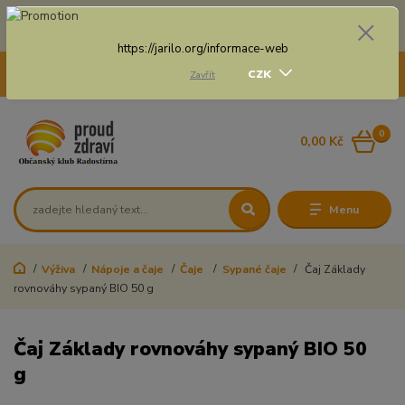
Doprava zdarma na některé druhy dopravy při nákupu
nad 3 000 Kč a váze balíku do 20 Kg
https://jarilo.org/informace-web
+420 775 250 832
CZK
Zavřít
8:00 - 16:30
0
0,00 Kč
Menu
Výživa
Nápoje a čaje
Čaje
Sypané čaje
Čaj Základy
rovnováhy sypaný BIO 50 g
Čaj Základy rovnováhy sypaný BIO 50
g