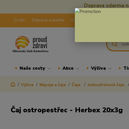
Doprava zdarma na
O nás
Doprava a platba
Výdejní pravidla
Kontakty
Naše cesty
Akce
Výživa
Ti
Výživa
Nápoje a čaje
Čaje
Jednodruhové čaje
Čaj ostropestřec - Herbex 20x3g