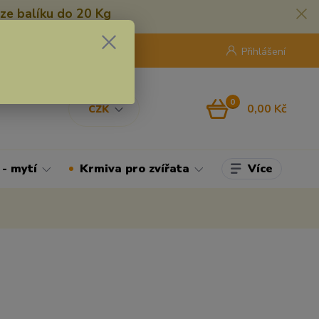
ze balíku do 20 Kg
420 775 250 832
8:00 - 16:30
Přihlášení
0
0,00 Kč
CZK
Více
 - mytí
Krmiva pro zvířata