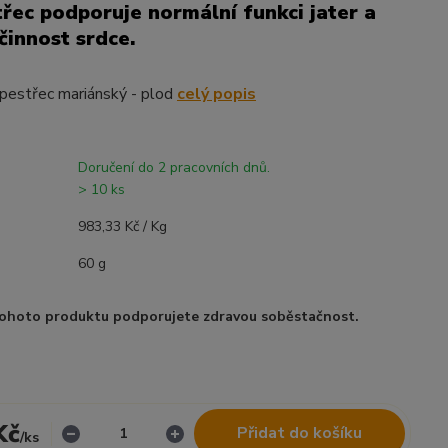
řec podporuje normální funkci jater a
činnost srdce.
opestřec mariánský - plod
celý popis
Doručení do 2 pracovních dnů.
> 10 ks
983,33 Kč / Kg
60 g
ohoto produktu podporujete zdravou soběstačnost.
Kč
Přidat do košíku
/
ks