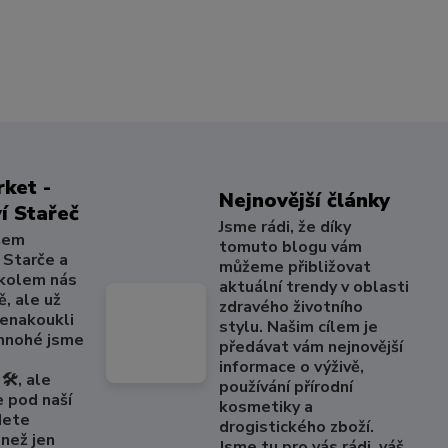
ket -
Nejnovější články
í Stařeč
Jsme rádi, že díky
šem
tomuto blogu vám
 Starče a
můžeme přibližovat
 kolem nás
aktuální trendy v oblasti
, ale už
zdravého životního
nenakoukli
stylu. Našim cílem je
 mnohé jsme
předávat vám nejnovější
informace o výživě,
🛠️, ale
používání přírodní
e pod naší
kosmetiky a
dete
drogistického zboží.
než jen
Jsme tu pro vás rádi, váš