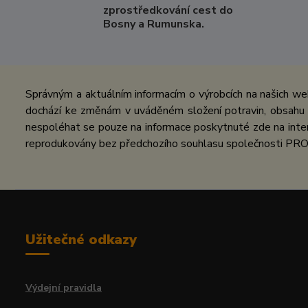
zprostředkování cest do
Bosny a Rumunska.
Správným a aktuálním informacím o výrobcích na našich we
dochází ke změnám v uváděném složení potravin, obsahu ž
nespoléhat se pouze na informace poskytnuté zde na inter
reprodukovány bez předchozího souhlasu společnosti PRO
Užitečné odkazy
Výdejní pravidla