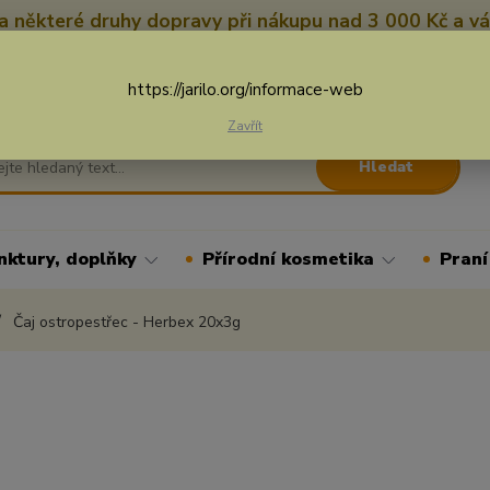
 některé druhy dopravy při nákupu nad 3 000 Kč a vá
Nevíte si rady? Zavolejte.
+
Více
https://jarilo.org/informace-web
Zavřít
Hledat
nktury, doplňky
Přírodní kosmetika
Praní
Čaj ostropestřec - Herbex 20x3g