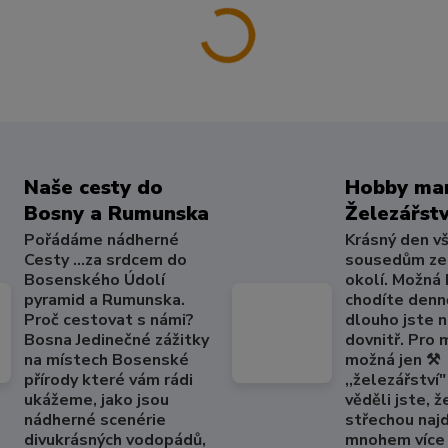
Naše cesty do
Hobby mar
Bosny a Rumunska
Železářstv
Pořádáme nádherné
Krásný den v
Cesty ...za srdcem do
sousedům ze
Bosenského Údolí
okolí. Možná
pyramid a Rumunska.
chodíte denně
Proč cestovat s námi?
dlouho jste 
Bosna Jedinečné zážitky
dovnitř. Pro
na místech Bosenské
možná jen ⚒️
přírody které vám rádi
,,železářství" 
ukážeme, jako jsou
věděli jste, ž
nádherné scenérie
střechou naj
divukrásných vodopádů,
mnohem více 