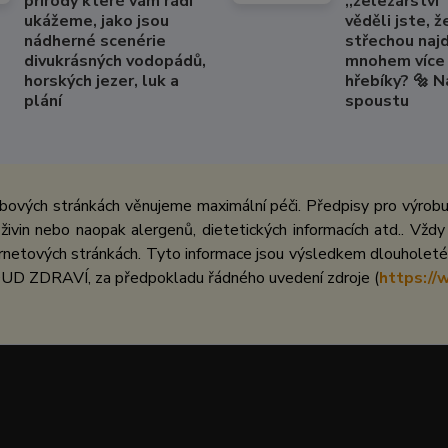
přírody které vám rádi
,,železářství" 
ukážeme, jako jsou
věděli jste, ž
nádherné scenérie
střechou naj
divukrásných vodopádů,
mnohem více 
horských jezer, luk a
hřebíky? 🔩 
plání
spoustu
bových stránkách věnujeme maximální péči. Předpisy pro výrobu 
ivin nebo naopak alergenů, dietetických informacích atd.. Vždy
netových stránkách. Tyto informace jsou výsledkem dlouholeté 
UD ZDRAVÍ, za předpokladu řádného uvedení zdroje (
https://