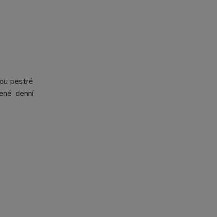
dou pestré
ené denní