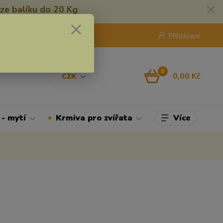
ze balíku do 20 Kg
420 775 250 832
8:00 - 16:30
Přihlášení
0
0,00 Kč
CZK
Více
 - mytí
Krmiva pro zvířata