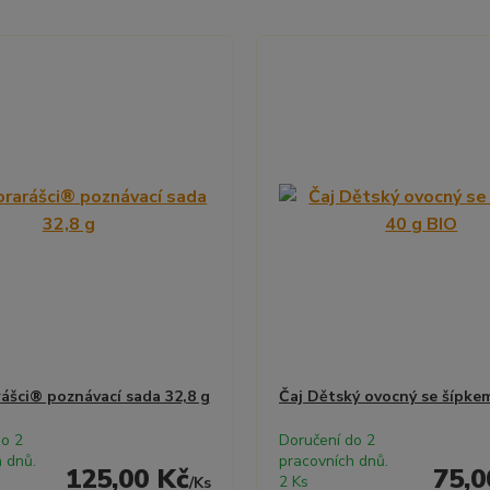
rášci® poznávací sada 32,8 g
Čaj Dětský ovocný se šípke
do 2
Doručení do 2
 dnů.
pracovních dnů.
125,00 Kč
75,0
2 Ks
/
Ks