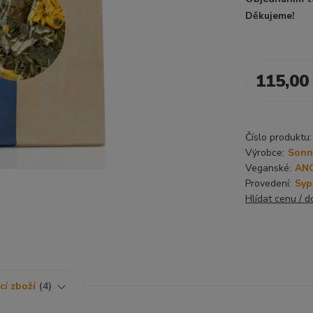
Děkujeme!
115,00
Číslo produktu:
Výrobce:
Sonne
Veganské:
AN
Provedení:
Syp
Hlídat cenu / 
cí zboží
4