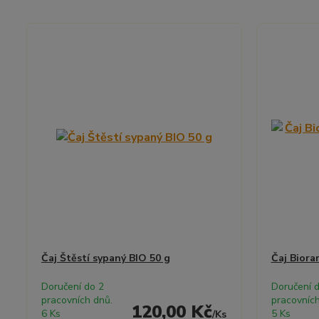
Čaj Štěstí sypaný BIO 50 g
Čaj Biora
Doručení do 2
Doručení 
pracovních dnů.
pracovních
120,00 Kč
6 Ks
5 Ks
/
Ks