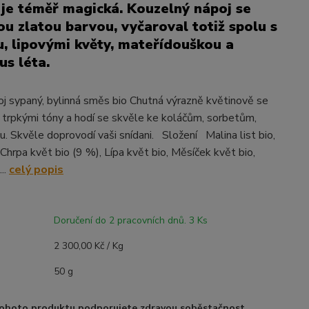
n je téměř magická. Kouzelný nápoj se
tou zlatou barvou, vyčaroval totiž spolu s
 lipovými květy, mateřídouškou a
us léta.
j sypaný, bylinná směs bio Chutná výrazně květinově se
e trpkými tóny a hodí se skvěle ke koláčům, sorbetům,
u. Skvěle doprovodí vaši snídani. Složení Malina list bio,
Chrpa květ bio (9 %), Lípa květ bio, Měsíček květ bio,
...
celý popis
Doručení do 2 pracovních dnů. 3 Ks
2 300,00 Kč / Kg
50 g
ohoto produktu podporujete zdravou soběstačnost.