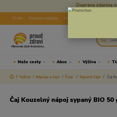
Doprava zdarma na
O nás
Doprava a platba
Výdejní pravidla
Kontakty
Naše cesty
Akce
Výživa
Ti
Výživa
Nápoje a čaje
Čaje
Sypané čaje
Čaj Ko
Čaj Kouzelný nápoj sypaný BIO 50 