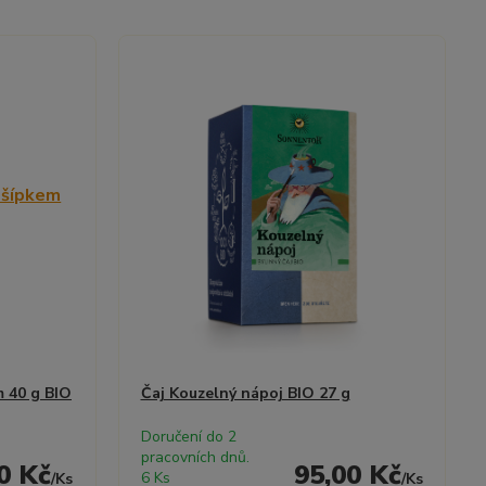
m 40 g BIO
Čaj Kouzelný nápoj BIO 27 g
Doručení do 2
pracovních dnů.
0 Kč
95,00 Kč
6 Ks
/
Ks
/
Ks