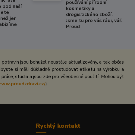
🛠️, ale
používání přírodní
e pod naší
kosmetiky a
dete
drogistického zboží.
než jen
Jsme tu pro vás rádi, váš
Nabízíme
Proud
potravin jsou bohužel neustále aktualizovány, a tak občas
 byste si měli důkladně prostudovat etiketu na výrobku a
práce, studia a jsou zde pro všeobecné použití. Mohou být
www.proudzdravi.cz/
).
Rychlý kontakt