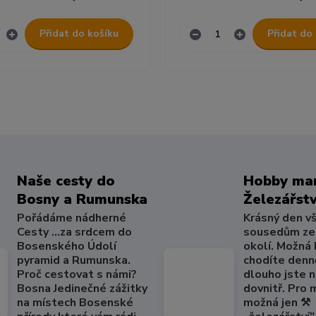
Přidat do košíku
Přidat do
Naše cesty do
Hobby mar
Bosny a Rumunska
Železářstv
Pořádáme nádherné
Krásný den v
Cesty ...za srdcem do
sousedům ze
Bosenského Údolí
okolí. Možná
pyramid a Rumunska.
chodíte denně
Proč cestovat s námi?
dlouho jste 
Bosna Jedinečné zážitky
dovnitř. Pro
na místech Bosenské
možná jen ⚒️