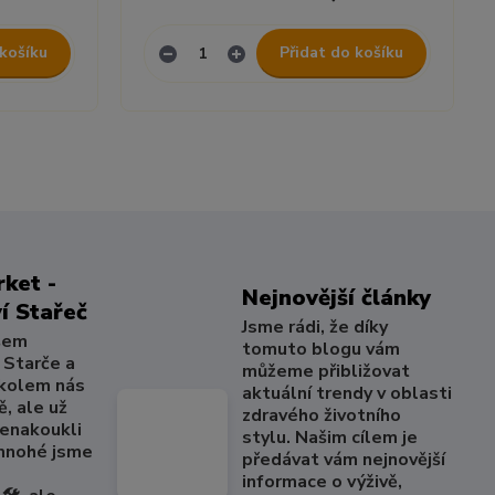
 košíku
Přidat do košíku
ket -
Nejnovější články
í Stařeč
Jsme rádi, že díky
šem
tomuto blogu vám
 Starče a
můžeme přibližovat
 kolem nás
aktuální trendy v oblasti
, ale už
zdravého životního
nenakoukli
stylu. Našim cílem je
 mnohé jsme
předávat vám nejnovější
informace o výživě,