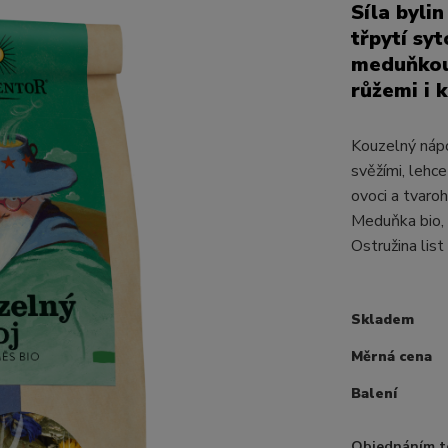
Síla byli
třpytí sy
meduňkou,
růžemi i k
Kouzelný nápo
svěžími, lehc
ovoci a tvaroh
Meduňka bio, 
Ostružina list 
Skladem
Měrná cena
Balení
Objednáním t