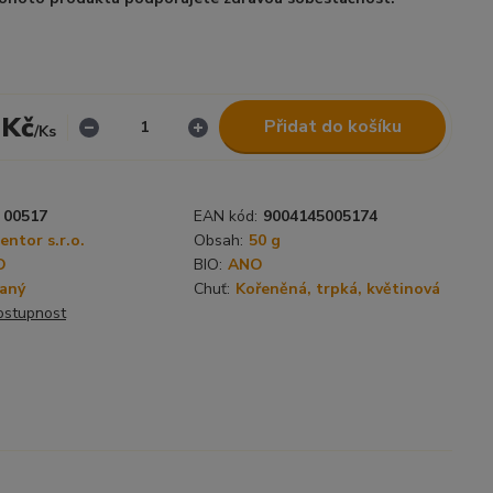
 Kč
Přidat do košíku
/
Ks
00517
EAN kód:
9004145005174
ntor s.r.o.
Obsah:
50 g
O
BIO:
ANO
aný
Chuť:
Kořeněná, trpká, květinová
dostupnost