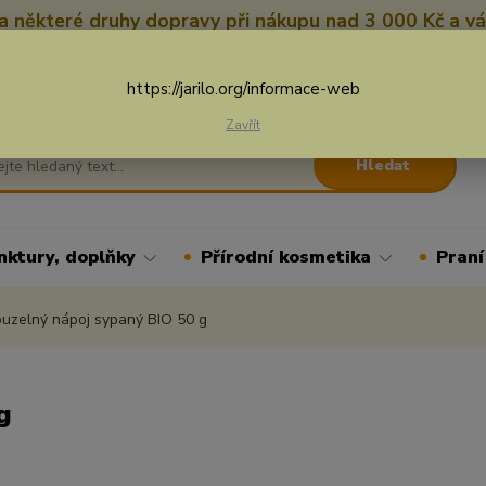
 některé druhy dopravy při nákupu nad 3 000 Kč a vá
Nevíte si rady? Zavolejte.
+
Více
https://jarilo.org/informace-web
Zavřít
Hledat
nktury, doplňky
Přírodní kosmetika
Praní
uzelný nápoj sypaný BIO 50 g
g