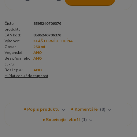
Číslo
8595240706376
produktu:
EAN kód:
8595240706376
Výrobce:
KLÁŠTERNÍ OFFICÍNA
Obsah:
250 ml
Veganské:
ANO
Bez přidaného
ANO
cukru:
Bez lepku:
ANO
Hlídat cenu / dostupnost
Popis produktu
Komentáře
0
Související zboží
1