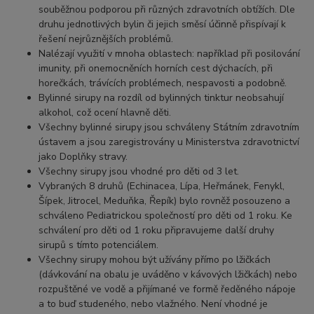
souběžnou podporou při různých zdravotních obtížích. Dle
druhu jednotlivých bylin či jejich směsí účinně přispívají k
řešení nejrůznějších problémů.
Nalézají využití v mnoha oblastech: například při posilování
imunity, při onemocněních horních cest dýchacích, při
horečkách, trávících problémech, nespavosti a podobně.
Bylinné sirupy na rozdíl od bylinných tinktur neobsahují
alkohol, což ocení hlavně děti.
Všechny bylinné sirupy jsou schváleny Státním zdravotním
ústavem a jsou zaregistrovány u Ministerstva zdravotnictví
jako Doplňky stravy.
Všechny sirupy jsou vhodné pro děti od 3 let.
Vybraných 8 druhů (Echinacea, Lípa, Heřmánek, Fenykl,
Šípek, Jitrocel, Meduňka, Řepík) bylo rovněž posouzeno a
schváleno Pediatrickou společností pro děti od 1 roku. Ke
schválení pro děti od 1 roku připravujeme další druhy
sirupů s tímto potenciálem.
Všechny sirupy mohou být užívány přímo po lžičkách
(dávkování na obalu je uváděno v kávových lžičkách) nebo
rozpuštěné ve vodě a přijímané ve formě ředěného nápoje
a to buď studeného, nebo vlažného. Není vhodné je