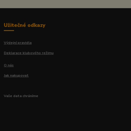
Užitečné odkazy
Výdejní pravidla
Deklarace klubového režimu
O nás
Jak nakupovat
Vaše data chráníme