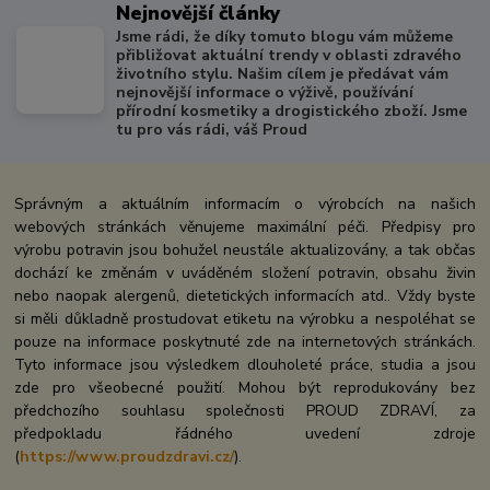
Nejnovější články
Jsme rádi, že díky tomuto blogu vám můžeme
přibližovat aktuální trendy v oblasti zdravého
životního stylu. Našim cílem je předávat vám
nejnovější informace o výživě, používání
přírodní kosmetiky a drogistického zboží. Jsme
tu pro vás rádi, váš Proud
Správným a aktuálním informacím o výrobcích na našich
webových stránkách věnujeme maximální péči. Předpisy pro
výrobu potravin jsou bohužel neustále aktualizovány, a tak občas
dochází ke změnám v uváděném složení potravin, obsahu živin
nebo naopak alergenů, dietetických informacích atd.. Vždy byste
si měli důkladně prostudovat etiketu na výrobku a nespoléhat se
pouze na informace poskytnuté zde na internetových stránkách.
Tyto informace jsou výsledkem dlouholeté práce, studia a jsou
zde pro všeobecné použití. Mohou být reprodukovány bez
předchozího souhlasu společnosti PROUD ZDRAVÍ, za
předpokladu řádného uvedení zdroje
(
https://www.proudzdravi.cz/
).