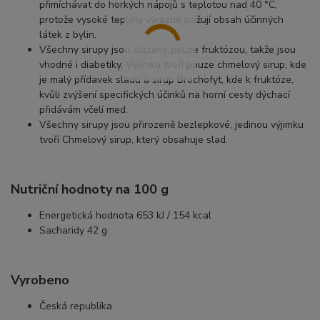
přimíchávat do horkých nápojů s teplotou nad 40 °C,
protože vysoké teploty výrazně snižují obsah účinných
látek z bylin.
Všechny sirupy jsou slazeny pouze fruktózou, takže jsou
vhodné i diabetiky. Výjimku tvoří pouze chmelový sirup, kde
je malý přídavek sladu a sirup Brochofyt, kde k fruktóze,
kvůli zvýšení specifických účinků na horní cesty dýchací
přidávám včelí med.
Všechny sirupy jsou přirozeně bezlepkové, jedinou výjimku
tvoří Chmelový sirup, který obsahuje slad.
Nutriční hodnoty na 100 g
Energetická hodnota 653 kJ / 154 kcal
Sacharidy 42 g
Vyrobeno
Česká republika