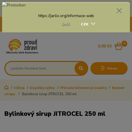
Doprava zdarma na některé druhy dopravy při nákupu
nad 3 000 Kč a váze balíku do 20 Kg
https://jarilo.org/informace-web
+420 775 250 832
CZK
Zavřít
8:00 - 16:30
0
0,00 Kč
Menu
Výživa
Doplňky výživy
Přírodní léčebné produkty
Bylinné
sirupy
Bylinkový sirup JITROCEL 250 ml
Bylinkový sirup JITROCEL 250 ml