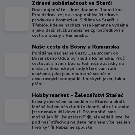
Zdravá soběstačnost ve Starči
Dnes objednáte - dnes dodáme. Radostírna -
Proudzdravi.cz je e-shop nabízející zdravé
produkty a kosmetiku. Sídlíme ve Starči u
Třebíče, kde se nachází naše kamenná výdejna
a jako další službu nabízíme zprostředkování
cest do Bosny a Rumunska.
Naše cesty do Bosny a Rumunska
Pořádáme nádherné Cesty ...za srdcem do
Bosenského Údolí pyramid a Rumunska. Proč
cestovat s námi? Bosna Jedinečné zážitky na
místech Bosenské přírody které vám rádi
ukážeme, jako jsou nádherné scenérie
divukrásných vodopádů, horských jezer, luk a
plání
Hobby market - Železářství Stařeč
Krásný den všem sousedům ze Starče a okolí.
Možná kolem nás chodíte denně, ale už dlouho
jste nenakoukli dovnitř. Pro mnohé jsme
možná jen ⚒️ ,,železářství" 🛠️, ale věděli jste, že
pod naší střechou najdete mnohem více než jen
hřebíky? 🔩 Nabízíme spoustu