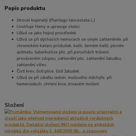
Popis produktu
Jitrocel kopinatý (Plantago lanceolata L.)
Uvolňuje hleny a upravuje stolici.
Užívá se jako hojivý prostředek.
Užívá se při dýchacích nemocech se siným zahleněním, při
chronickém kataru průdušek, kašli, černém kašli, plicním
astmatu, tuberkulóze plic, při poruchách trávení
provázeném zácpou, zahlenění plic, zahlenění žaludku,
zahlenění střev.
Čistí krev, čistí plíce, čistí žaludek.
Užívá se při zánětu ledvin, močového měchýře, při
hemeroidech, chrlení krve, krvavém močení
Složení