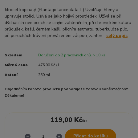
Jitrocel kopinatý (Plantago lanceolata L.) Uvolňuje hleny a
upravuje stolici. Užívá se jako hojivý prostředek. Užívá se při
dýchacích nemocech se siným zahleněním, při chronickém kataru
průdušek, kašli, černém kašli, plicním astmatu, tuberkulóze plic,
při poruchách trávení provázeném zácpou, zahlen...
celý popis
Skladem
Doručení do 2 pracovních dnů. > 10 ks
Měrná cena
476,00 Kč / L
Balení
250 ml
Objednáním tohoto produktu podporujete zdravou soběstačnost.
Děkujeme!
119,00 Kč
/
ks
Přidat do košíku