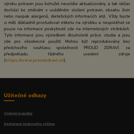
výrobu potravin jsou bohužel neustále aktualizovány, a tak občas
dochází ke změnám v uváděném složení potravin, obsahu živin
nebo naopak alergenů, dietetických informacích atd.. Vždy byste
si měli důkladně prostudovat etiketu na výrobku a nespoléhat se
pouze na informace poskytnuté zde na internetových stránkách.
Tyto informace jsou výsledkem dlouholeté práce, studia a jsou
zde pro všeobecné použití. Mohou být reprodukovány bez
předchozího souhlasu společnosti PROUD ZDRAVÍ, za
předpokladu řádného uvedení zdroje
(
https://www.proudzdravi.cz/
).
Užitečné odkazy
Výdejní pravidla
Deklarace klubového režimu