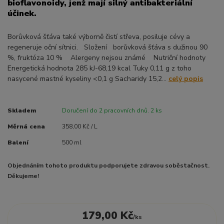
bioflavonoidy, jenž mají silný antibakteriální
účinek.
Borůvková šťáva také výborně čistí střeva, posiluje cévy a
regeneruje oční sítnici. Složení borůvková šťáva s dužinou 90
%, fruktóza 10 % Alergeny nejsou známé Nutriční hodnoty
Energetická hodnota 285 kJ-68,19 kcal Tuky 0,11 g z toho
nasycené mastné kyseliny <0,1 g Sacharidy 15,2...
celý popis
Skladem
Doručení do 2 pracovních dnů. 2 ks
Měrná cena
358,00 Kč / L
Balení
500 ml
Objednáním tohoto produktu podporujete zdravou soběstačnost.
Děkujeme!
179,00 Kč
/
ks