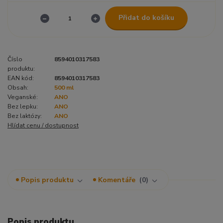
Přidat do košíku
Číslo
8594010317583
produktu:
EAN kód:
8594010317583
Obsah:
500 ml
Veganské:
ANO
Bez lepku:
ANO
Bez laktózy:
ANO
Hlídat cenu / dostupnost
Popis produktu
Komentáře
0
Popis produktu