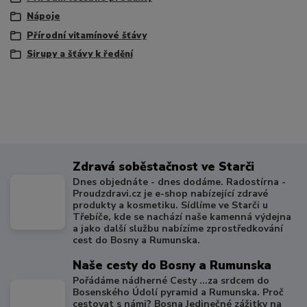
Nápoje
Přírodní vitamínové šťávy
Sirupy a šťávy k ředění
Zdravá soběstačnost ve Starči
Dnes objednáte - dnes dodáme. Radostírna -
Proudzdravi.cz je e-shop nabízející zdravé
produkty a kosmetiku. Sídlíme ve Starči u
Třebíče, kde se nachází naše kamenná výdejna
a jako další službu nabízíme zprostředkování
cest do Bosny a Rumunska.
Naše cesty do Bosny a Rumunska
Pořádáme nádherné Cesty ...za srdcem do
Bosenského Údolí pyramid a Rumunska. Proč
cestovat s námi? Bosna Jedinečné zážitky na