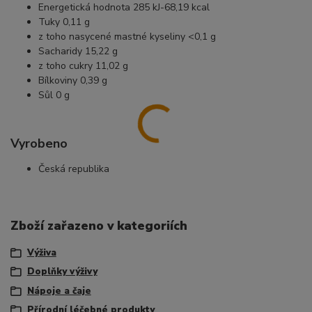
Energetická hodnota 285 kJ-68,19 kcal
Tuky 0,11 g
z toho nasycené mastné kyseliny <0,1 g
Sacharidy 15,22 g
z toho cukry 11,02 g
Bílkoviny 0,39 g
Sůl 0 g
Vyrobeno
Česká republika
Zboží zařazeno v kategoriích
Výživa
Doplňky výživy
Nápoje a čaje
Přírodní léčebné produkty