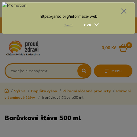
Doprava zdarma na některé druhy dopravy při nákupu
nad 3 000 Kč a váze balíku do 20 Kg
https://jarilo.org/informace-web
+420 775 250 832
CZK
Zavřít
8:00 - 16:30
0
0,00 Kč
Menu
Výživa
Doplňky výživy
Přírodní léčebné produkty
Přírodní
vitamínové šťávy
Borůvková šťáva 500 ml
Borůvková šťáva 500 ml