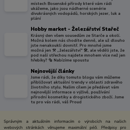
místech Bosenské přírody které vám rádi
ukážeme, jako jsou nádherné scenérie
divukrásných vodopádů, horských jezer, luk a
plání
Hobby market - Železářství Stařeč
Krásný den všem sousedům ze Starče a okolí.
Možná kolem nás chodíte denně, ale už dlouho
jste nenakoukli dovnitř. Pro mnohé jsme
možná jen ⚒️ ,,železářství" 🛠️, ale věděli jste, že
pod naší střechou najdete mnohem více než jen
hřebíky? 🔩 Nabízíme spoustu
Nejnovější články
Jsme rádi, že díky tomuto blogu vám můžeme
přibližovat aktuální trendy v oblasti zdravého
životního stylu. Našim cílem je předávat vám
nejnovější informace o výživě, používání
přírodní kosmetiky a drogistického zboží. Jsme
tu pro vás rádi, váš Proud
Správným a aktuálním informacím o výrobcích na našich
webových stránkách věnujeme maximální péči. Předpisy pro