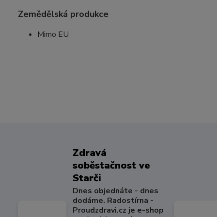
Zemědělská produkce
Mimo EU
kafe kafíčko turek espreso
Zdravá
soběstačnost ve
Starči
Dnes objednáte - dnes
dodáme. Radostírna -
Proudzdravi.cz je e-shop