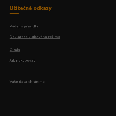
Užitečné odkazy
Výdejní pravidla
Deklarace klubového režimu
O nás
Jak nakupovat
Vaše data chráníme