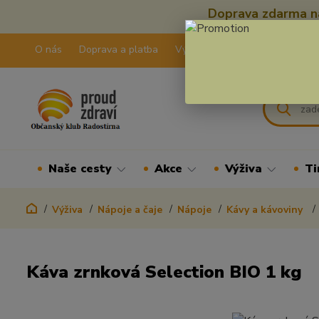
Doprava zdarma na
O nás
Doprava a platba
Výdejní pravidla
Kontakty
Naše cesty
Akce
Výživa
Ti
Výživa
Nápoje a čaje
Nápoje
Kávy a kávoviny
Káva zrnková Selection BIO 1 kg