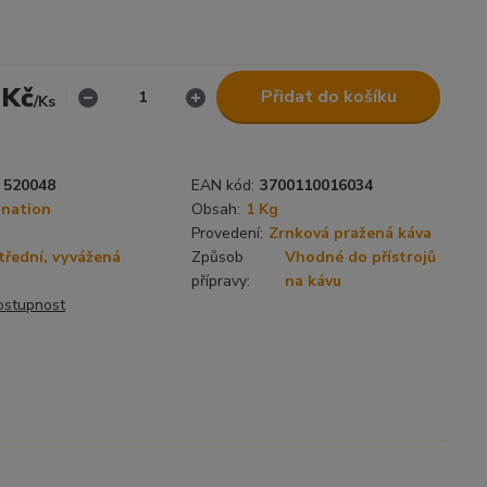
 Kč
Přidat do košíku
/
Ks
520048
EAN kód:
3700110016034
ination
Obsah:
1 Kg
Provedení:
Zrnková pražená káva
třední, vyvážená
Způsob
Vhodné do přístrojů
přípravy:
na kávu
dostupnost