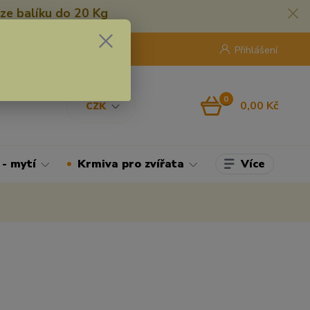
ze balíku do 20 Kg
420 775 250 832
8:00 - 16:30
Přihlášení
0
0,00 Kč
CZK
Více
 - mytí
Krmiva pro zvířata