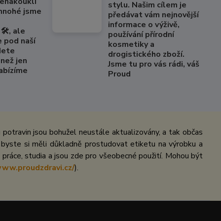
nenakoukli
stylu. Našim cílem je
 mnohé jsme
předávat vám nejnovější
informace o výživě,
🛠️, ale
používání přírodní
e pod naší
kosmetiky a
dete
drogistického zboží.
než jen
Jsme tu pro vás rádi, váš
Nabízíme
Proud
potravin jsou bohužel neustále aktualizovány, a tak občas
 byste si měli důkladně prostudovat etiketu na výrobku a
práce, studia a jsou zde pro všeobecné použití. Mohou být
www.proudzdravi.cz/
).