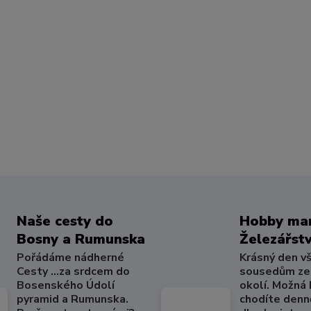
Naše cesty do
Hobby mar
Bosny a Rumunska
Železářstv
Pořádáme nádherné
Krásný den v
Cesty ...za srdcem do
sousedům ze
Bosenského Údolí
okolí. Možná
pyramid a Rumunska.
chodíte denně