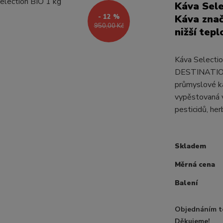
Káva Selec
- 12 %
Káva znač
950,00 Kč
nižší tep
Káva Selection
DESTINATION j
průmyslové ká
vypěstovaná 
pesticidů, her
Skladem
Měrná cena
Balení
Objednáním t
Děkujeme!