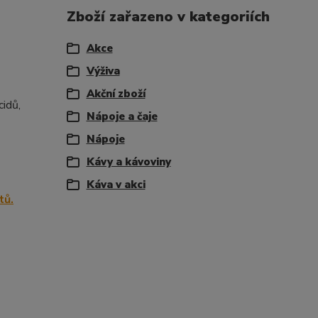
Zboží zařazeno v kategoriích
Akce
Výživa
Akční zboží
cidů,
Nápoje a čaje
Nápoje
Kávy a kávoviny
Káva v akci