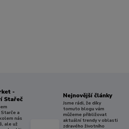
ket -
Nejnovější články
í Stařeč
Jsme rádi, že díky
šem
tomuto blogu vám
 Starče a
můžeme přibližovat
 kolem nás
aktuální trendy v oblasti
, ale už
zdravého životního