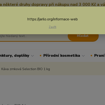
 některé druhy dopravy při nákupu nad 3 000 Kč a vá
Nevíte si rady? Zavolejte.
+
Více
https://jarilo.org/informace-web
Zavřít
Hledat
nktury, doplňky
Přírodní kosmetika
Praní
Káva zrnková Selection BIO 1 kg