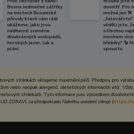
Proč cestovat s námi?
dlouho jste 
Bosna Jedinečné zážitky
dovnitř. Pro
na místech Bosenské
možná jen ⚒️
přírody které vám rádi
,,železářství" 
ukážeme, jako jsou
věděli jste, ž
nádherné scenérie
střechou naj
divukrásných vodopádů,
mnohem více 
horských jezer, luk a
hřebíky? 🔩 
plání
spoustu
bových stránkách věnujeme maximální péči. Předpisy pro výrobu 
ivin nebo naopak alergenů, dietetických informacích atd.. Vždy
netových stránkách. Tyto informace jsou výsledkem dlouholeté 
UD ZDRAVÍ, za předpokladu řádného uvedení zdroje (
https://