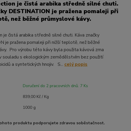
tion je čistá arabika středně silné chuti.
ky DESTINATION je pražena pomaleji při
lotě, než běžné průmyslové kávy.
 je čistá arabika středně silné chuti. Káva značky
e pražena pomaleji při nižší teplotě, než běžné
vy. Pro výrobu této kávy byla použita kávová zrna
v souladu s ekologickým zemědělstvím bez použití
bicidů a syntetických hnojiv. S...
celý popis
Doručení do 2 pracovních dnů. 7 Ks
839,00 Kč / Kg
1000 g
ohoto produktu podporujete zdravou soběstačnost.