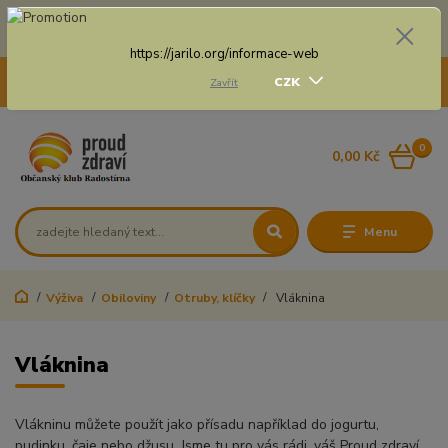
Doprava zdarma na některé druhy dopravy při nákupu
nad 3 000 Kč a váze balíku do 20 Kg
https://jarilo.org/informace-web
+420 775 250 832
CZK
Zavřít
8:00 - 16:30
0
0,00 Kč
Menu
Výživa
Obiloviny
Otruby, klíčky
Vláknina
Vláknina
Vlákninu můžete použít jako přísadu například do jogurtu,
pudinku, čaje nebo džusu. Jsme tu pro vás rádi, váš Proud zdraví.