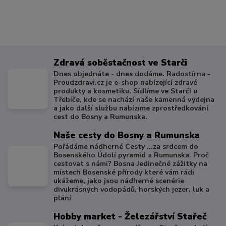
Zdravá soběstačnost ve Starči
Dnes objednáte - dnes dodáme. Radostírna -
Proudzdravi.cz je e-shop nabízející zdravé
produkty a kosmetiku. Sídlíme ve Starči u
Třebíče, kde se nachází naše kamenná výdejna
a jako další službu nabízíme zprostředkování
cest do Bosny a Rumunska.
Naše cesty do Bosny a Rumunska
Pořádáme nádherné Cesty ...za srdcem do
Bosenského Údolí pyramid a Rumunska. Proč
cestovat s námi? Bosna Jedinečné zážitky na
místech Bosenské přírody které vám rádi
ukážeme, jako jsou nádherné scenérie
divukrásných vodopádů, horských jezer, luk a
plání
Hobby market - Železářství Stařeč