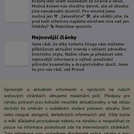
Krásný den všem sousedům ze Starče a okolí.
Možná kolem nás chodíte denně, ale už dlouho
jste nenakoukli dovnitř. Pro mnohé jsme
možná jen ⚒️ ,,železářství" 🛠️, ale věděli jste, že
pod naší střechou najdete mnohem více než jen
hřebíky? 🔩 Nabízíme spoustu
Nejnovější články
Jsme rádi, že díky tomuto blogu vám můžeme
přibližovat aktuální trendy v oblasti zdravého
životního stylu. Našim cílem je předávat vám
nejnovější informace o výživě, používání
přírodní kosmetiky a drogistického zboží. Jsme
tu pro vás rádi, váš Proud
Správným a aktuálním informacím o výrobcích na našich
webových stránkách věnujeme maximální péči. Předpisy pro
výrobu potravin jsou bohužel neustále aktualizovány, a tak občas
dochází ke změnám v uváděném složení potravin, obsahu živin
nebo naopak alergenů, dietetických informacích atd.. Vždy byste
si měli důkladně prostudovat etiketu na výrobku a nespoléhat se
pouze na informace poskytnuté zde na internetových stránkách.
Tyto informace jsou výsledkem dlouholeté práce, studia a jsou