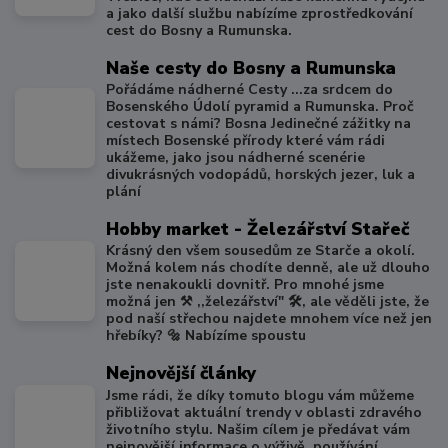
a jako další službu nabízíme zprostředkování
cest do Bosny a Rumunska.
Naše cesty do Bosny a Rumunska
Pořádáme nádherné Cesty ...za srdcem do
Bosenského Údolí pyramid a Rumunska. Proč
cestovat s námi? Bosna Jedinečné zážitky na
místech Bosenské přírody které vám rádi
ukážeme, jako jsou nádherné scenérie
divukrásných vodopádů, horských jezer, luk a
plání
Hobby market - Železářství Stařeč
Krásný den všem sousedům ze Starče a okolí.
Možná kolem nás chodíte denně, ale už dlouho
jste nenakoukli dovnitř. Pro mnohé jsme
možná jen ⚒️ ,,železářství" 🛠️, ale věděli jste, že
pod naší střechou najdete mnohem více než jen
hřebíky? 🔩 Nabízíme spoustu
Nejnovější články
Jsme rádi, že díky tomuto blogu vám můžeme
přibližovat aktuální trendy v oblasti zdravého
životního stylu. Našim cílem je předávat vám
nejnovější informace o výživě, používání