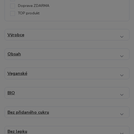
Doprava ZDARMA
TOP produkt
Výrobce
Obsah
Veganské
BIO
Bez přidaného cukru
Bez lepku