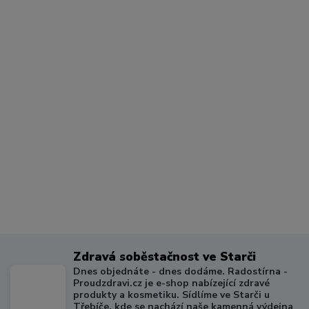
Zdravá soběstačnost ve Starči
Dnes objednáte - dnes dodáme. Radostírna -
Proudzdravi.cz je e-shop nabízející zdravé
produkty a kosmetiku. Sídlíme ve Starči u
Třebíče, kde se nachází naše kamenná výdejna