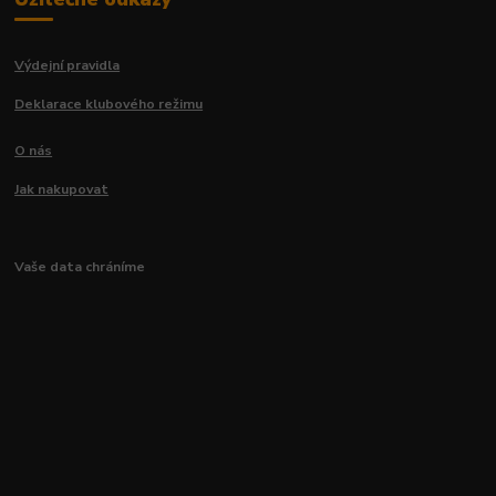
Výdejní pravidla
Deklarace klubového režimu
O nás
Jak nakupovat
Vaše data chráníme