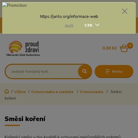
Doprava zdarma na některé druhy dopravy při nákupu
nad 3 000 Kč a váze balíku do 20 Kg
https://jarilo.org/informace-web
+420 775 250 832
CZK
Zavřít
8:00 - 16:30
0
0,00 Kč
Menu
Výživa
Ochucovadla a sladidla
Ochucovadla
Směsi
koření
Směsi koření
Kořenící směsi v bio kvalitě k ochucení nejrůznějších pokrmů.