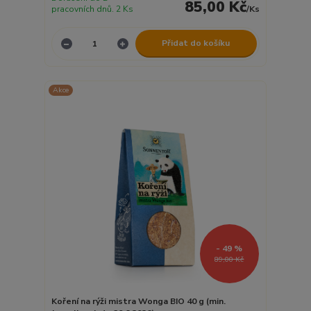
85,00 Kč
pracovních dnů. 2 Ks
/
Ks
Přidat do košíku
Akce
- 49 %
89,00 Kč
Koření na rýži mistra Wonga BIO 40 g (min.