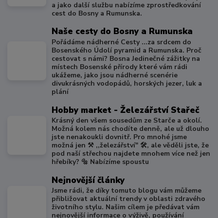
a jako další službu nabízíme zprostředkování
cest do Bosny a Rumunska.
Naše cesty do Bosny a Rumunska
Pořádáme nádherné Cesty ...za srdcem do
Bosenského Údolí pyramid a Rumunska. Proč
cestovat s námi? Bosna Jedinečné zážitky na
místech Bosenské přírody které vám rádi
ukážeme, jako jsou nádherné scenérie
divukrásných vodopádů, horských jezer, luk a
plání
Hobby market - Železářství Stařeč
Krásný den všem sousedům ze Starče a okolí.
Možná kolem nás chodíte denně, ale už dlouho
jste nenakoukli dovnitř. Pro mnohé jsme
možná jen ⚒️ ,,železářství" 🛠️, ale věděli jste, že
pod naší střechou najdete mnohem více než jen
hřebíky? 🔩 Nabízíme spoustu
Nejnovější články
Jsme rádi, že díky tomuto blogu vám můžeme
přibližovat aktuální trendy v oblasti zdravého
životního stylu. Našim cílem je předávat vám
nejnovější informace o výživě, používání