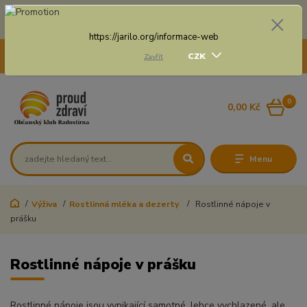
Doprava zdarma na některé druhy dopravy při nákupu
nad 3 000 Kč a váze balíku do 20 Kg
https://jarilo.org/informace-web
+420 775 250 832
CZK
Zavřít
8:00 - 16:30
0
0,00 Kč
Menu
Výživa
Rostlinná mléka a dezerty
Rostlinné nápoje v
prášku
Rostlinné nápoje v prášku
Rostlinné nápoje jsou vynikající samotné, lehce vychlazené, ale