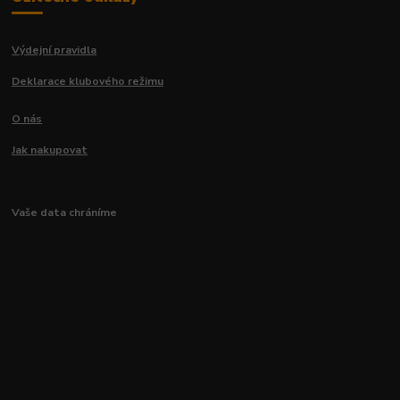
Výdejní pravidla
Deklarace klubového režimu
O nás
Jak nakupovat
Vaše data chráníme