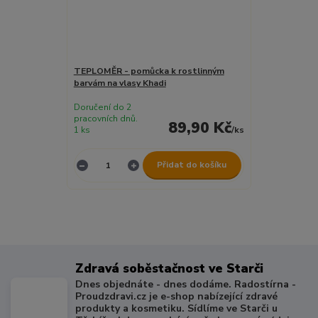
TEPLOMĚR - pomůcka k rostlinným
barvám na vlasy Khadi
Doručení do 2
pracovních dnů.
89,90 Kč
1 ks
/
ks
Přidat do košíku
Zdravá soběstačnost ve Starči
Dnes objednáte - dnes dodáme. Radostírna -
Proudzdravi.cz je e-shop nabízející zdravé
produkty a kosmetiku. Sídlíme ve Starči u