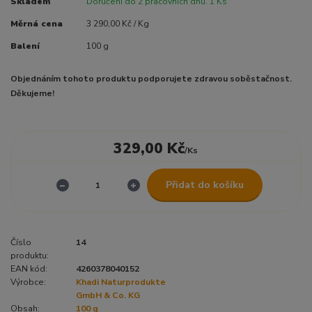
Skladem
Doručení do 2 pracovních dnů. 1 Ks
Měrná cena
3 290,00 Kč / Kg
Balení
100 g
Objednáním tohoto produktu podporujete zdravou soběstačnost.
Děkujeme!
329,00 Kč
/
Ks
Přidat do košíku
Číslo
14
produktu:
EAN kód:
4260378040152
Výrobce:
Khadi Naturprodukte
GmbH & Co. KG
Obsah:
100 g