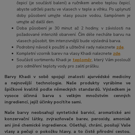
čepicí (je součástí balení) a ručníkem anebo teplou čepicí,
abyste udrželi pastu ve vlasech v teple a vlhku. Po uplynutí
doby působení umyjte vlasy pouze vodou, šampónem je
umyjte až další den.
Doba působení je 30 minut až 2 hodiny, v závislosti na
požadované intenzitě obarvení. Čím déle necháte barvu na
vlasech působit, tím intenzivnější bude výsledná barva.
Podrobný návod k použití a užitečné rady naleznete
zde
.
Kompletní vzorník barev na vlasy Khadi naleznete
zde
.
Součástí sortimentu Khadi je
teploměr
, který Vám poslouží
pro odměření teploty vody pro zalití prášku.
Barvy Khadi v sobě spojují znalosti ajurvédské medicíny
a nejnovější technologie. Naše produkty vyrábíme ve
špičkové kvalitě podle německých standardů. Výsledkem je
vysoce účinná barva s velkým množstvím cenných
ingrediencí, jejíž účinky pocítíte sami.
Naše barvy neobsahují syntetické barvicí, aromatické ani
konzervační látky, zvýrazňovače barev, peroxidy, amoniak
ani jiné chemické ingredience. Ošetřují, chrání, posilují Vaše
vlasy a pečují o pokožku hlavy, a to čistě přírodní cestou.