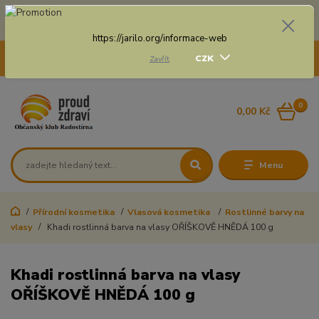
Doprava zdarma na některé druhy dopravy při nákupu
nad 3 000 Kč a váze balíku do 20 Kg
https://jarilo.org/informace-web
+420 775 250 832
CZK
Zavřít
8:00 - 16:30
0
0,00 Kč
Menu
Přírodní kosmetika
Vlasová kosmetika
Rostlinné barvy na
vlasy
Khadi rostlinná barva na vlasy OŘÍŠKOVĚ HNĚDÁ 100 g
Khadi rostlinná barva na vlasy
OŘÍŠKOVĚ HNĚDÁ 100 g