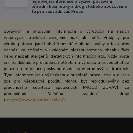
nejnovější informace o výživě, používání
přírodní kosmetiky a drogistického zboží. Jsme
tu pro vás rádi, váš Proud
Správným a aktuálním informacím o výrobcích na našich
webových stránkách věnujeme maximální péči. Předpisy pro
výrobu potravin jsou bohužel neustále aktualizovány, a tak občas
dochází ke změnám v uváděném složení potravin, obsahu živin
nebo naopak alergenů, dietetických informacích atd.. Vždy byste
si měli důkladně prostudovat etiketu na výrobku a nespoléhat se
pouze na informace poskytnuté zde na internetových stránkách.
Tyto informace jsou výsledkem dlouholeté práce, studia a jsou
zde pro všeobecné použití. Mohou být reprodukovány bez
předchozího souhlasu společnosti PROUD ZDRAVÍ, za
předpokladu řádného uvedení zdroje
(
https://www.proudzdravi.cz/
).