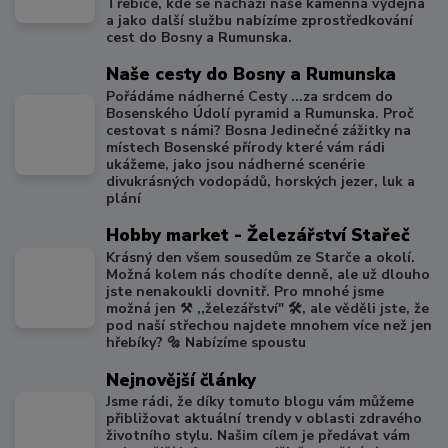
Třebíče, kde se nachází naše kamenná výdejna
a jako další službu nabízíme zprostředkování
cest do Bosny a Rumunska.
Naše cesty do Bosny a Rumunska
Pořádáme nádherné Cesty ...za srdcem do
Bosenského Údolí pyramid a Rumunska. Proč
cestovat s námi? Bosna Jedinečné zážitky na
místech Bosenské přírody které vám rádi
ukážeme, jako jsou nádherné scenérie
divukrásných vodopádů, horských jezer, luk a
plání
Hobby market - Železářství Stařeč
Krásný den všem sousedům ze Starče a okolí.
Možná kolem nás chodíte denně, ale už dlouho
jste nenakoukli dovnitř. Pro mnohé jsme
možná jen ⚒️ ,,železářství" 🛠️, ale věděli jste, že
pod naší střechou najdete mnohem více než jen
hřebíky? 🔩 Nabízíme spoustu
Nejnovější články
Jsme rádi, že díky tomuto blogu vám můžeme
přibližovat aktuální trendy v oblasti zdravého
životního stylu. Našim cílem je předávat vám