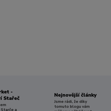
ket -
Nejnovější články
í Stařeč
Jsme rádi, že díky
šem
tomuto blogu vám
 Starče a