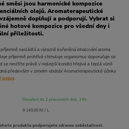
né směsi jsou harmonické kompozice
senciálních olejů. Aromaterapeutické
 vzájemně doplňují a podporují. Vybrat si
jiné hotové kompozice pro všední dny i
lní příležitosti.
, příjemně nasládlá a výrazně kořeněná inhalování aroma
leje příjemně prohřívá stimuluje organismus doporučuje se
se necítíte právě v nejlepší kondici hřejivá a teplá vůně
odná především v zimním období Aromaterapeutické účinky
ý popis
Doručení do 2 pracovních dnů. 3 Ks
9 140,00 Kč / L
ohoto produktu podporujete zdravou soběstačnost.