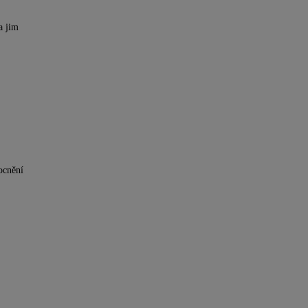
a jim
ocnění