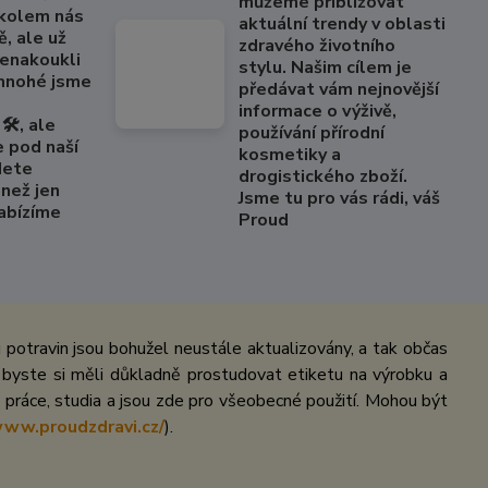
můžeme přibližovat
 kolem nás
aktuální trendy v oblasti
, ale už
zdravého životního
nenakoukli
stylu. Našim cílem je
 mnohé jsme
předávat vám nejnovější
informace o výživě,
🛠️, ale
používání přírodní
e pod naší
kosmetiky a
dete
drogistického zboží.
než jen
Jsme tu pro vás rádi, váš
Nabízíme
Proud
potravin jsou bohužel neustále aktualizovány, a tak občas
 byste si měli důkladně prostudovat etiketu na výrobku a
práce, studia a jsou zde pro všeobecné použití. Mohou být
www.proudzdravi.cz/
).