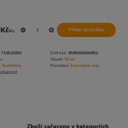
 Kč
Přidat do košíku
/
Ks
710510050
EAN kód:
8595666006852
os
Obsah:
50 ml
:
Kořeněná
Provedení:
Esenciální olej
dostupnost
Zboží zařazeno v kategoriích