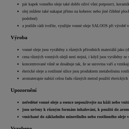
pár kapek vonného oleje také dobře oživí vůni potpourri, kerami
olej můžete také nakapat přímo na koberec nebo jiné čištěné ploc
podobné)
a jestliže rádi tvoříte, využijte vonné oleje SALOOS při výrobě 
Výroba
vonné oleje jsou vyráběny z různých přírodních materiálů jako (dř
cena různých vonných olejů není stejná, i když jsou vyráběny ze 
koncentrované vůně se dosáhuje tak, že se surovina vaří a vznikaj
éterické oleje a rostlinné silice jsou produktem metabolismu ros
aromaterapie nabízí celou řadu různých metod použití éterických o
Upozornění
neředěné vonné oleje a esence nepoužívejte na kůži nebo vni
jsou určeny k různým formám inhalování, k použití do aro
vmíchané do základního minerílního nebo rostlinného oleje 
Vyrobeno