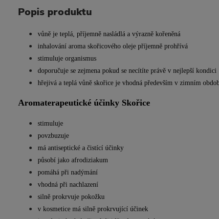
Popis produktu
vůně je teplá, příjemně nasládlá a výrazně kořeněná
inhalování aroma skořicového oleje příjemně prohřívá
stimuluje organismus
doporučuje se zejmena pokud se necítíte právě v nejlepší kondici
hřejivá a teplá vůně skořice je vhodná především v zimním obdo
Aromaterapeutické účinky Skořice
stimuluje
povzbuzuje
má antiseptické a čistící účinky
působí jako afrodiziakum
pomáhá při nadýmání
vhodná při nachlazení
silně prokrvuje pokožku
v kosmetice má silně prokrvující účinek