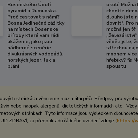
Bosenského Údolí
okolí. Možná
pyramid a Rumunska.
chodíte denně
Proč cestovat s námi?
dlouho jste 
Bosna Jedinečné zážitky
dovnitř. Pro
na místech Bosenské
možná jen ⚒️
přírody které vám rádi
,,železářství" 
ukážeme, jako jsou
věděli jste, ž
nádherné scenérie
střechou naj
divukrásných vodopádů,
mnohem více 
horských jezer, luk a
hřebíky? 🔩 
plání
spoustu
bových stránkách věnujeme maximální péči. Předpisy pro výrobu 
ivin nebo naopak alergenů, dietetických informacích atd.. Vždy
netových stránkách. Tyto informace jsou výsledkem dlouholeté 
UD ZDRAVÍ, za předpokladu řádného uvedení zdroje (
https://