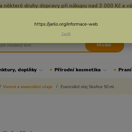
 některé druhy dopravy při nákupu nad 3 000 Kč a vá
Nevíte si rady? Zavolejte.
+
Více
https://jarilo.org/informace-web
Zavřít
Hledat
nktury, doplňky
Přírodní kosmetika
Praní
Vonné a esenciální oleje
Esenciální olej Skořice 50 ml