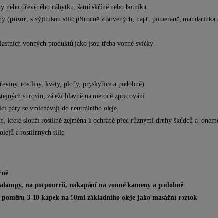
ky nebo dřevěného nábytku, šatní skříně nebo botníku
hy (
pozor
, s výjimkou silic přírodně zbarvených, např. pomeranč, mandarinka 
vlastních vonných produktů jako jsou třeba vonné svíčky
eviny, rostliny, květy, plody, pryskyřice a podobně)
stejných surovin, záleží hlavně na metodě zpracování
ící páry se vmíchávají do neutrálního oleje.
tlin, které slouží rostlině zejména k ochraně před různými druhy škůdců a onem
lejů a rostlinných silic
třně
malampy, na potpourrii, nakapání na vonné kameny a podobně
v poměru 3-10 kapek na 50ml základního oleje jako masážní roztok