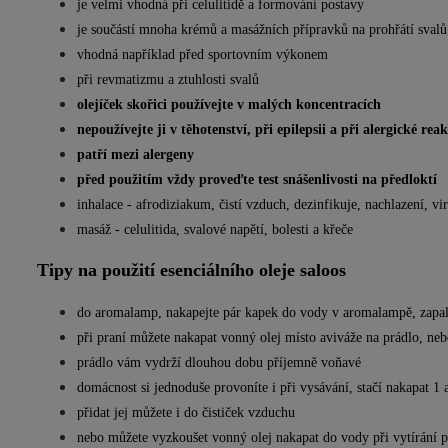
je velmi vhodná při celulitidě a formování postavy
je součástí mnoha krémů a ma­sážních přípravků na prohřátí svalů
vhodná například před sportovním výkonem
při revmatizmu a ztuhlosti svalů
olejíček skořici používejte v malých koncentracích
nepoužívejte ji v těhotenství, při epilepsii a při alergické reak
patří mezi alergeny
před použitím vždy proveďte test snášen­livosti na předloktí
inhalace - afrodiziakum, čistí vzduch, dezinfikuje, nachlazení, vi
masáž - celulitida, svalové napětí, bolesti a křeče
Tipy na použití e
senciálního oleje saloos
do aromalamp, nakapejte pár kapek do vody v aromalampě, zapalt
při praní můžete nakapat vonný olej místo aviváže na prádlo, ne
prádlo vám vydrží dlouhou dobu příjemně voňavé
domácnost si jednoduše provoníte i při vysávání, stačí nakapat 1
přidat jej můžete i do čističek vzduchu
nebo můžete vyzkoušet vonný olej nakapat do vody při vytírání p