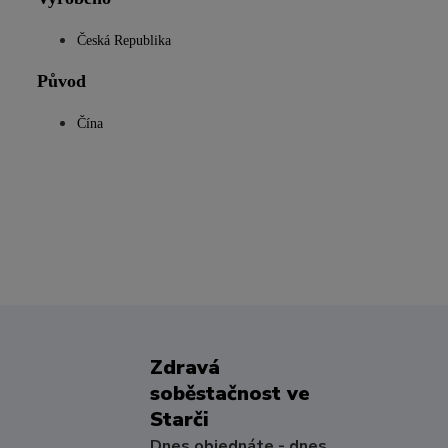
Česká Republika
Původ
Čína
salos salus sallos salloos saloos
Zdravá
soběstačnost ve
Starči
Dnes objednáte - dnes