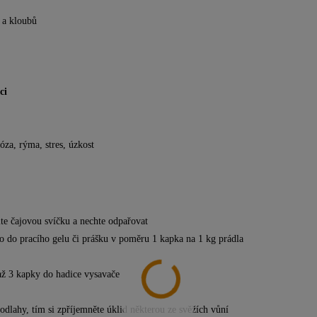
 a kloubů
ci
róza, rýma, stres, úzkost
e čajovou svíčku a nechte odpařovat
bo do pracího gelu či prášku v poměru 1 kapka na 1 kg prádla
 až 3 kapky do hadice vysavače
odlahy, tím si zpříjemněte úklid
některou ze svěžích vůní