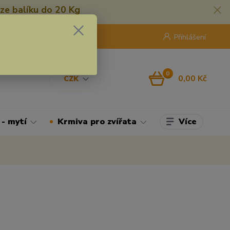
ze balíku do 20 Kg
420 775 250 832
8:00 - 16:30
Přihlášení
0
0,00 Kč
CZK
Více
 - mytí
Krmiva pro zvířata