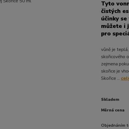
Tyto von
čistých e
účinky se
můžete i 
pro speciá
vůně je teplá
skořicového o
zejmena pokud 
skořice je vh
Skořice ...
cel
Skladem
Měrná cena
Objednáním t