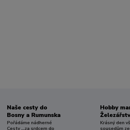
Naše cesty do
Hobby mar
Bosny a Rumunska
Železářstv
Pořádáme nádherné
Krásný den v
Cesty ...za srdcem do
sousedům ze