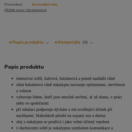
Provedení:
Esenciální olej
Hlídat cenu / dostupnost
Popis produktu
Komentáře
0
Popis produktu
intenzivní svěží, kafrová, balzámová a jemně nasládlá vůně
silná balzámová vůně eukalyptu navozuje optimismus, otevřenost
a volnost
vyhovuje lidem, kteří jsou emočně sevření, ať už doma, v práci
nebo ve společnosti
při inhalaci podporuje dýchání a má uvolňující účinek při
nachlazení, blahodárně působí na ucpaný nos a dutiny
olej z eukalyptu se používá i jako velmi účinný repelent
v duchovním světě je eukalyptus symbolem komunikace a