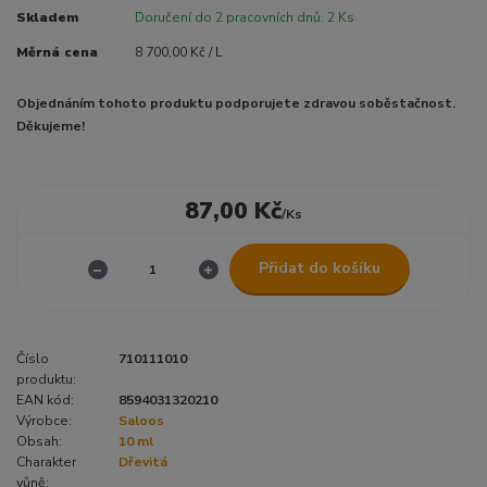
Skladem
Doručení do 2 pracovních dnů. 2 Ks
Měrná cena
8 700,00 Kč / L
Objednáním tohoto produktu podporujete zdravou soběstačnost.
Děkujeme!
87,00 Kč
/
Ks
Přidat do košíku
Číslo
710111010
produktu:
EAN kód:
8594031320210
Výrobce:
Saloos
Obsah:
10 ml
Charakter
Dřevitá
vůně: