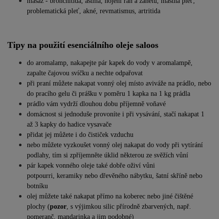
masáž - bronchitida, astma, hojení ran a zánětů, mastná pleť,
problematická pleť, akné, revmatismus, artritida
Tipy na použití esenciálního oleje saloos
do aromalamp, nakapejte pár kapek do vody v aromalampě,
zapalte čajovou svíčku a nechte odpařovat
při praní můžete nakapat vonný olej místo aviváže na prádlo, nebo
do pracího gelu či prášku v poměru 1 kapka na 1 kg prádla
prádlo vám vydrží dlouhou dobu příjemně voňavé
domácnost si jednoduše provoníte i při vysávání, stačí nakapat 1
až 3 kapky do hadice vysavače
přidat jej můžete i do čističek vzduchu
nebo můžete vyzkoušet vonný olej nakapat do vody při vytírání
podlahy, tím si zpříjemněte úklid některou ze svěžích vůní
pár kapek vonného oleje také dobře oživí vůni
potpourri, keramiky nebo dřevěného nábytku, šatní skříně nebo
botníku
olej můžete také nakapat přímo na koberec nebo jiné čištěné
plochy (
pozor
, s výjimkou silic přírodně zbarvených, např.
pomeranč, mandarinka a jim podobné)