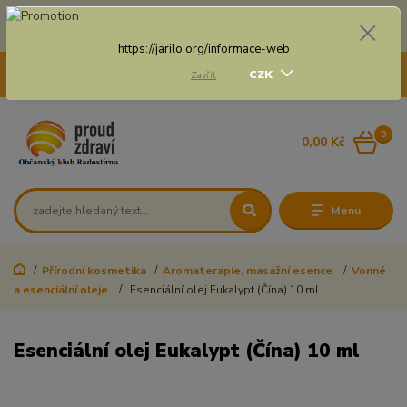
Doprava zdarma na některé druhy dopravy při nákupu
nad 3 000 Kč a váze balíku do 20 Kg
https://jarilo.org/informace-web
+420 775 250 832
CZK
Zavřít
8:00 - 16:30
0
0,00 Kč
Menu
Přírodní kosmetika
Aromaterapie, masážní esence
Vonné
a esenciální oleje
Esenciální olej Eukalypt (Čína) 10 ml
Esenciální olej Eukalypt (Čína) 10 ml