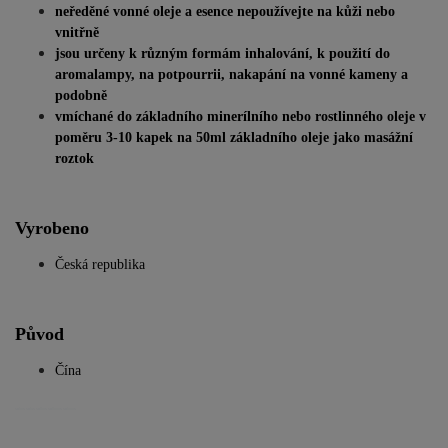
neředěné vonné oleje a esence nepoužívejte na kůži nebo
vnitřně
jsou určeny k různým formám inhalování, k použití do
aromalampy, na potpourrii, nakapání na vonné kameny a
podobně
vmíchané do základního minerílního nebo rostlinného oleje v
poměru 3-10 kapek na 50ml základního oleje jako masážní
roztok
Vyrobeno
Česká republika
Původ
Čína
salos salus sallos salloos saloos