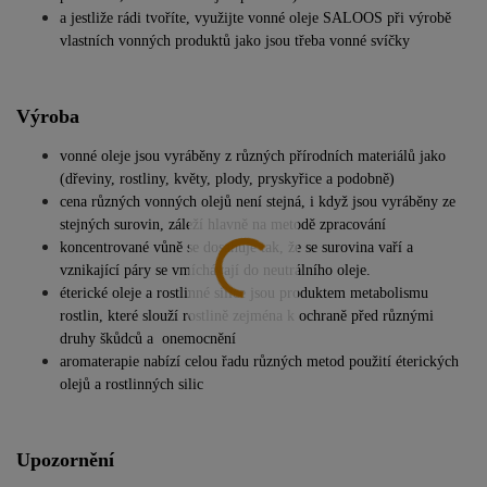
a jestliže rádi tvoříte, využijte vonné oleje SALOOS při výrobě
vlastních vonných produktů jako jsou třeba vonné svíčky
Výroba
vonné oleje jsou vyráběny z různých přírodních materiálů jako
(dřeviny, rostliny, květy, plody, pryskyřice a podobně)
cena různých vonných olejů není stejná, i když jsou vyráběny ze
stejných surovin, záleží hlavně na metodě zpracování
koncentrované vůně se dosahuje tak, že se surovina vaří a
vznikající páry se vmíchávají do neutrálního oleje.
éterické oleje a rostlinné silice jsou produktem metabolismu
rostlin, které slouží rostlině zejména k ochraně před různými
druhy škůdců a onemocnění
aromaterapie nabízí celou řadu různých metod použití éterických
olejů a rostlinných silic
Upozornění