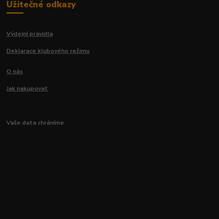
Užitečné odkazy
Výdejní pravidla
Deklarace klubového režimu
O nás
Jak nakupovat
Vaše data chráníme