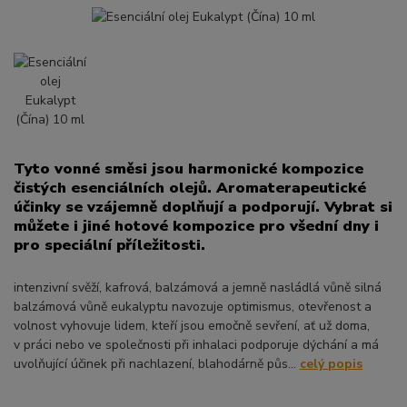
Tyto vonné směsi jsou harmonické kompozice
čistých esenciálních olejů. Aromaterapeutické
účinky se vzájemně doplňují a podporují. Vybrat si
můžete i jiné hotové kompozice pro všední dny i
pro speciální příležitosti.
intenzivní svěží, kafrová, balzámová a jemně nasládlá vůně silná
balzámová vůně eukalyptu navozuje optimismus, otevřenost a
volnost vyhovuje lidem, kteří jsou emočně sevření, ať už doma,
v práci nebo ve společnosti při inhalaci podporuje dýchání a má
uvolňující účinek při nachlazení, blahodárně půs...
celý popis