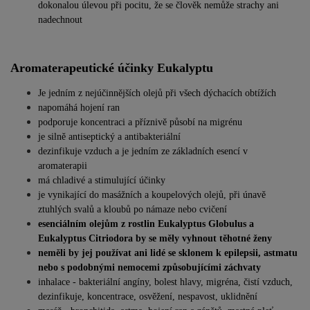
dokonalou úlevou při pocitu, že se člověk nemůže strachy ani
nadechnout
Aromaterapeutické účinky Eukalyptu
Je jedním z nejúčinnějších olejů při všech dýchacích obtížích
napomáhá hojení ran
podporuje koncentraci a příznivě působí na migrénu
je silně antiseptický a antibakteriální
dezinfikuje vzduch a je jedním ze základních esencí v
aromaterapii
má chladivé a stimulující účinky
je vynikající do masážních a koupelových olejů, při únavě
ztuhlých svalů a kloubů po námaze nebo cvičení
esenciálním olejům z rostlin Eukalyptus Globulus a
Eukalyptus Citriodora by se měly vyhnout těhotné ženy
neměli by jej používat ani lidé se sklonem k epilepsii, astmatu
nebo s podobnými nemocemi způsobujícími záchvaty
inhalace - bakteriální angíny, bolest hlavy, migréna, čistí vzduch,
dezinfikuje, koncentrace, osvěžení, nespavost, uklidnění