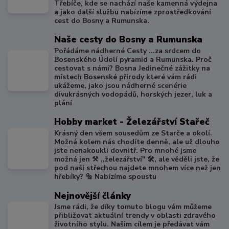
Třebíče, kde se nachází naše kamenná výdejna
a jako další službu nabízíme zprostředkování
cest do Bosny a Rumunska.
Naše cesty do Bosny a Rumunska
Pořádáme nádherné Cesty ...za srdcem do
Bosenského Údolí pyramid a Rumunska. Proč
cestovat s námi? Bosna Jedinečné zážitky na
místech Bosenské přírody které vám rádi
ukážeme, jako jsou nádherné scenérie
divukrásných vodopádů, horských jezer, luk a
plání
Hobby market - Železářství Stařeč
Krásný den všem sousedům ze Starče a okolí.
Možná kolem nás chodíte denně, ale už dlouho
jste nenakoukli dovnitř. Pro mnohé jsme
možná jen ⚒️ ,,železářství" 🛠️, ale věděli jste, že
pod naší střechou najdete mnohem více než jen
hřebíky? 🔩 Nabízíme spoustu
Nejnovější články
Jsme rádi, že díky tomuto blogu vám můžeme
přibližovat aktuální trendy v oblasti zdravého
životního stylu. Našim cílem je předávat vám