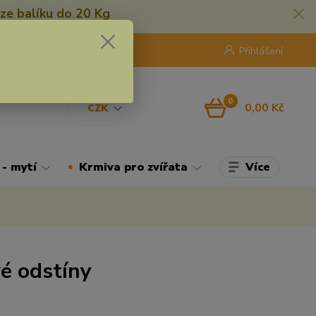
ze balíku do 20 Kg
420 775 250 832
8:00 - 16:30
Přihlášení
0
0,00 Kč
CZK
Více
 - mytí
Krmiva pro zvířata
é odstíny