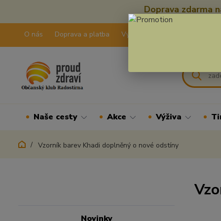
Doprava zdarma na
O nás
Doprava a platba
Výdejní pravidla
Kontakty
Naše cesty
Akce
Výživa
Ti
Vzorník barev Khadi doplněný o nové odstíny
Vzo
Novinky