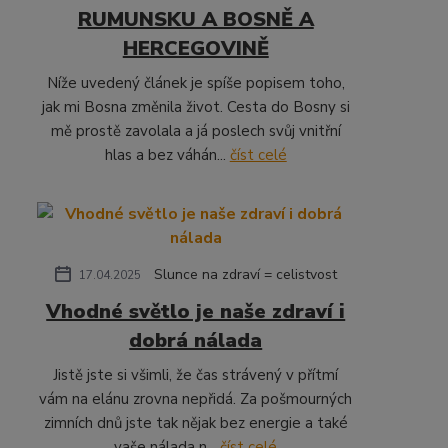
RUMUNSKU A BOSNĚ A
HERCEGOVINĚ
Níže uvedený článek je spíše popisem toho,
jak mi Bosna změnila život. Cesta do Bosny si
mě prostě zavolala a já poslech svůj vnitřní
hlas a bez váhán...
číst celé
Slunce na zdraví = celistvost
17.04.2025
Vhodné světlo je naše zdraví i
dobrá nálada
Jistě jste si všimli, že čas strávený v přítmí
vám na elánu zrovna nepřidá. Za pošmourných
zimních dnů jste tak nějak bez energie a také
vaše nálada n...
číst celé