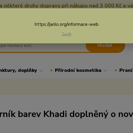
 některé druhy dopravy při nákupu nad 3 000 Kč a vá
Nevíte si rady? Zavolejte.
+
Více
https://jarilo.org/informace-web
Zavřít
Hledat
nktury, doplňky
Přírodní kosmetika
Praní
rník barev Khadi doplněný o nov