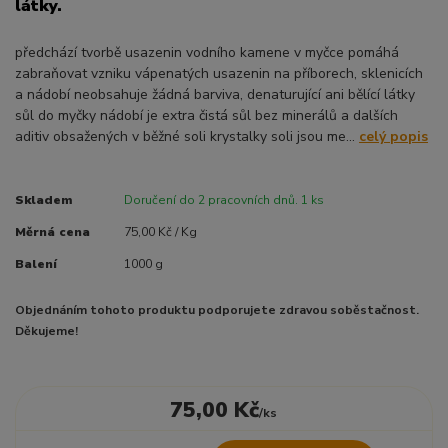
látky.
předchází tvorbě usazenin vodního kamene v myčce pomáhá
zabraňovat vzniku vápenatých usazenin na příborech, sklenicích
a nádobí neobsahuje žádná barviva, denaturující ani bělící látky
sůl do myčky nádobí je extra čistá sůl bez minerálů a dalších
aditiv obsažených v běžné soli krystalky soli jsou me...
celý popis
Skladem
Doručení do 2 pracovních dnů. 1 ks
Měrná cena
75,00 Kč / Kg
Balení
1000 g
Objednáním tohoto produktu podporujete zdravou soběstačnost.
Děkujeme!
75,00 Kč
/
ks