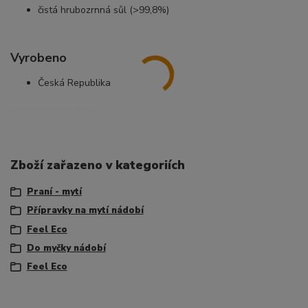
čistá hrubozrnná sůl (>99,8%)
Vyrobeno
Česká Republika
eko fil ecco file eco fiil ekofil ecifil ecofeel fileko fileco feeleko feeleco
Zboží zařazeno v kategoriích
Praní - mytí
Přípravky na mytí nádobí
Feel Eco
Do myčky nádobí
Feel Eco