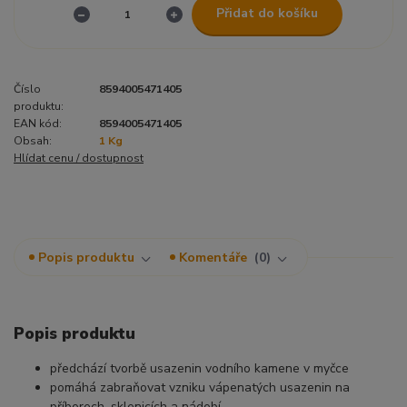
Přidat do košíku
Číslo
8594005471405
produktu:
EAN kód:
8594005471405
Obsah:
1 Kg
Hlídat cenu / dostupnost
Popis produktu
Komentáře
0
Popis produktu
předchází tvorbě usazenin vodního kamene v myčce
pomáhá zabraňovat vzniku vápenatých usazenin na
příborech, sklenicích a nádobí