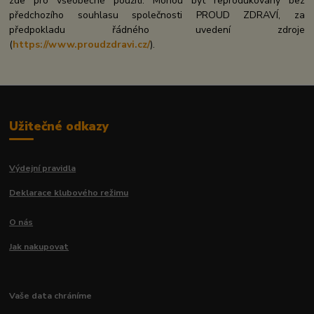
zde pro všeobecné použití. Mohou být reprodukovány bez
předchozího souhlasu společnosti PROUD ZDRAVÍ, za
předpokladu řádného uvedení zdroje
(
https://www.proudzdravi.cz/
).
Užitečné odkazy
Výdejní pravidla
Deklarace klubového režimu
O nás
Jak nakupovat
Vaše data chráníme