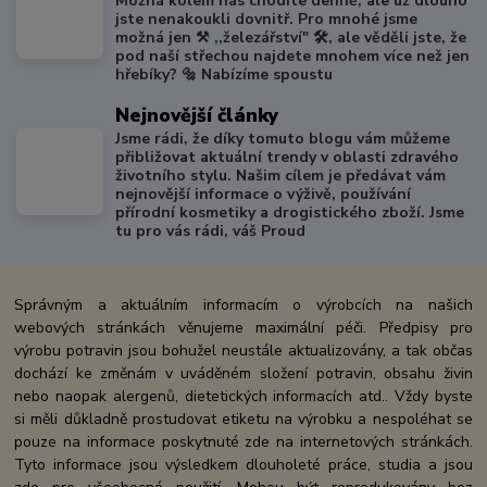
Možná kolem nás chodíte denně, ale už dlouho
jste nenakoukli dovnitř. Pro mnohé jsme
možná jen ⚒️ ,,železářství" 🛠️, ale věděli jste, že
pod naší střechou najdete mnohem více než jen
hřebíky? 🔩 Nabízíme spoustu
Nejnovější články
Jsme rádi, že díky tomuto blogu vám můžeme
přibližovat aktuální trendy v oblasti zdravého
životního stylu. Našim cílem je předávat vám
nejnovější informace o výživě, používání
přírodní kosmetiky a drogistického zboží. Jsme
tu pro vás rádi, váš Proud
Správným a aktuálním informacím o výrobcích na našich
webových stránkách věnujeme maximální péči. Předpisy pro
výrobu potravin jsou bohužel neustále aktualizovány, a tak občas
dochází ke změnám v uváděném složení potravin, obsahu živin
nebo naopak alergenů, dietetických informacích atd.. Vždy byste
si měli důkladně prostudovat etiketu na výrobku a nespoléhat se
pouze na informace poskytnuté zde na internetových stránkách.
Tyto informace jsou výsledkem dlouholeté práce, studia a jsou