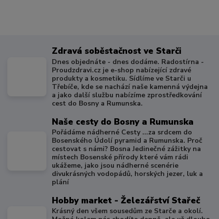
Zdravá soběstačnost ve Starči
Dnes objednáte - dnes dodáme. Radostírna -
Proudzdravi.cz je e-shop nabízející zdravé
produkty a kosmetiku. Sídlíme ve Starči u
Třebíče, kde se nachází naše kamenná výdejna
a jako další službu nabízíme zprostředkování
cest do Bosny a Rumunska.
Naše cesty do Bosny a Rumunska
Pořádáme nádherné Cesty ...za srdcem do
Bosenského Údolí pyramid a Rumunska. Proč
cestovat s námi? Bosna Jedinečné zážitky na
místech Bosenské přírody které vám rádi
ukážeme, jako jsou nádherné scenérie
divukrásných vodopádů, horských jezer, luk a
plání
Hobby market - Železářství Stařeč
Krásný den všem sousedům ze Starče a okolí.