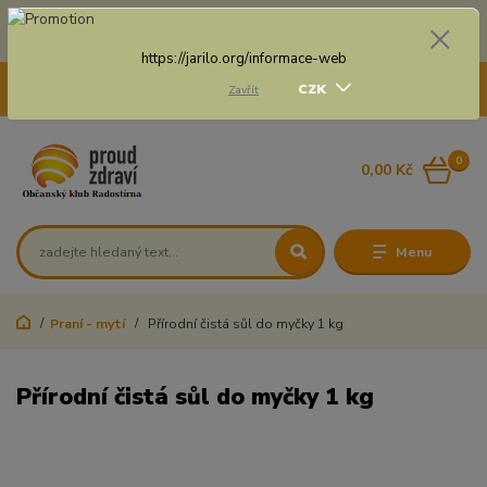
Doprava zdarma na některé druhy dopravy při nákupu
nad 3 000 Kč a váze balíku do 20 Kg
https://jarilo.org/informace-web
+420 775 250 832
CZK
Zavřít
8:00 - 16:30
0
0,00 Kč
Menu
Praní - mytí
Přírodní čistá sůl do myčky 1 kg
Přírodní čistá sůl do myčky 1 kg