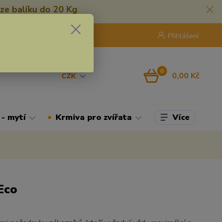
ze balíku do 20 Kg
420 775 250 832
8:00 - 16:30
Přihlášení
0
0,00 Kč
CZK
Více
 - mytí
Krmiva pro zvířata
Eco