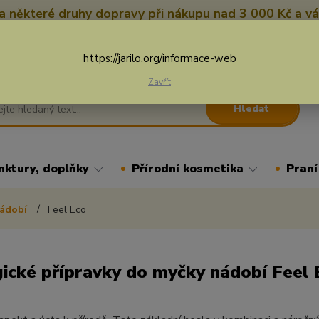
 některé druhy dopravy při nákupu nad 3 000 Kč a vá
Nevíte si rady? Zavolejte.
+
Více
https://jarilo.org/informace-web
Zavřít
Hledat
nktury, doplňky
Přírodní kosmetika
Praní
nádobí
Feel Eco
ické přípravky do myčky nádobí Feel 