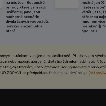
na místech Bosenské
možná jen ⚒️
přírody které vám rádi
,,železářství" 
ukážeme, jako jsou
věděli jste, ž
nádherné scenérie
střechou naj
divukrásných vodopádů,
mnohem více 
horských jezer, luk a
hřebíky? 🔩 
plání
spoustu
bových stránkách věnujeme maximální péči. Předpisy pro výrobu 
ivin nebo naopak alergenů, dietetických informacích atd.. Vždy
netových stránkách. Tyto informace jsou výsledkem dlouholeté 
UD ZDRAVÍ, za předpokladu řádného uvedení zdroje (
https://