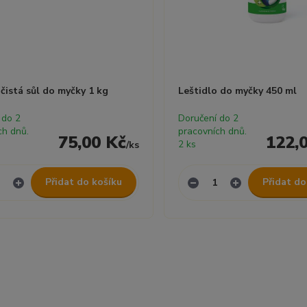
 čistá sůl do myčky 1 kg
Leštidlo do myčky 450 ml
 do 2
Doručení do 2
ch dnů.
pracovních dnů.
75,00 Kč
122,
2 ks
/
ks
Přidat do košíku
Přidat do