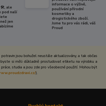
informace o výživě,
🛠️, ale
používání přírodní
e pod naší
kosmetiky a
dete
drogistického zboží.
než jen
Jsme tu pro vás rádi, váš
Nabízíme
Proud
potravin jsou bohužel neustále aktualizovány, a tak občas
 byste si měli důkladně prostudovat etiketu na výrobku a
práce, studia a jsou zde pro všeobecné použití. Mohou být
www.proudzdravi.cz/
).
Rychlý kontakt