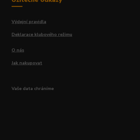
Výdejní pravidla
Deklarace klubového režimu
O nás
Jak nakupovat
Vaše data chráníme