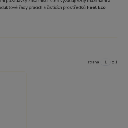
ými požadavky zákazníků, kteří vyžadují vždy maximální a
roduktové řady pracích a čistících prostředků
Feel Eco
.
strana
z 1