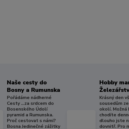
Naše cesty do
Hobby mar
Bosny a Rumunska
Železářstv
Pořádáme nádherné
Krásný den v
Cesty ...za srdcem do
sousedům ze
Bosenského Údolí
okolí. Možná
pyramid a Rumunska.
chodíte denně
Proč cestovat s námi?
dlouho jste 
Bosna Jedinečné zážitky
dovnitř. Pro