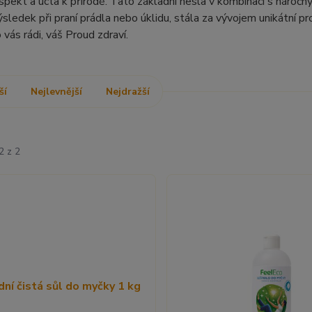
pekt a úcta k přírodě. Tato základní hesla v kombinaci s náročn
ýsledek při praní prádla nebo úklidu, stála za vývojem unikátní p
 vás rádi, váš Proud zdraví.
ší
Nejlevnější
Nejdražší
2 z 2