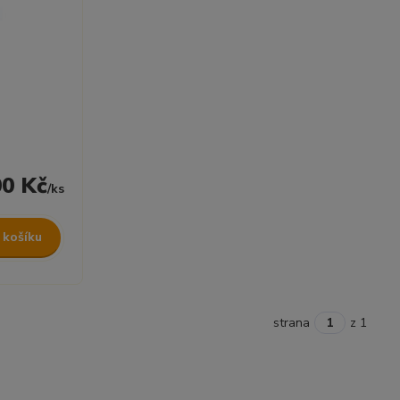
00 Kč
/
ks
 košíku
strana
z 1