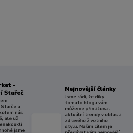
ket -
Nejnovější články
í Stařeč
Jsme rádi, že díky
šem
tomuto blogu vám
 Starče a
můžeme přibližovat
 kolem nás
aktuální trendy v oblasti
, ale už
zdravého životního
nenakoukli
stylu. Našim cílem je
 mnohé jsme
předávat vám nejnovější