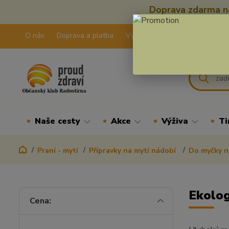
Doprava zdarma na
O nás
Doprava a platba
Výdejní pravidla
Kontakty
Naše cesty
Akce
Výživa
Ti
Praní - mytí
Přípravky na mytí nádobí
Do myčky 
Ekolog
Cena: