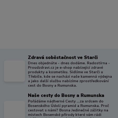
Zdravá soběstačnost ve Starči
Dnes objednáte - dnes dodáme. Radostírna -
Proudzdravi.cz je e-shop nabízející zdravé
produkty a kosmetiku. Sídlíme ve Starči u
Třebíče, kde se nachází naše kamenná výdejna
a jako další službu nabízíme zprostředkování
cest do Bosny a Rumunska.
Naše cesty do Bosny a Rumunska
Pořádáme nádherné Cesty ...za srdcem do
Bosenského Údolí pyramid a Rumunska. Proč
cestovat s námi? Bosna Jedinečné zážitky na
místech Bosenské přírody které vám rádi