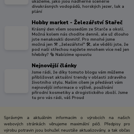
ukážeme, jako jsou nádherné scenérie
divukrásných vodopádů, horských jezer, luk a
plání
Hobby market - Železářství Stařeč
Krásný den všem sousedům ze Starče a okolí.
Možná kolem nás chodíte denně, ale už dlouho
jste nenakoukli dovnitř. Pro mnohé jsme
možná jen ⚒️ ,,železářství" 🛠️, ale věděli jste, že
pod naší střechou najdete mnohem více než jen
hřebíky? 🔩 Nabízíme spoustu
Nejnovější články
Jsme rádi, že díky tomuto blogu vám můžeme
přibližovat aktuální trendy v oblasti zdravého
životního stylu. Našim cílem je předávat vám
nejnovější informace o výživě, používání
přírodní kosmetiky a drogistického zboží. Jsme
tu pro vás rádi, váš Proud
Správným a aktuálním informacím o výrobcích na našich
webových stránkách věnujeme maximální péči. Předpisy pro
výrobu potravin jsou bohužel neustále aktualizovány, a tak občas