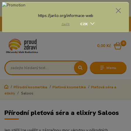
Doprava zdarma na některé druhy dopravy při nákupu
nad 3 000 Kč a váze balíku do 20 Kg
https://jarilo.org/informace-web
+420 775 250 832
CZK
Zavřít
8:00 - 16:30
0
0,00 Kč
Menu
Přírodní kosmetika
Pleťová kosmetika
Pleťová séra a
elixíry
Saloos
Přírodní pleťová séra a elixíry Saloos
Jen stěží lze uvěřit v zázračnou moc ukrytou v přírodních