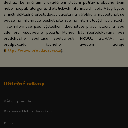
dochází ke změnám v uváděném složení potravin, obsahu živin
nebo naopak alergenů, dietetických informacích atd.. Vždy byste
si měli důkladně prostudovat etiketu na výrobku a nespoléhat se
pouze na informace poskytnuté zde na internetových stránkách.
Tyto informace jsou výsledkem dlouholeté práce, studia a jsou
zde pro všeobecné použití. Mohou být reprodukovány bez
předchozího souhlasu společnosti PROUD ZDRAVÍ, za
předpokladu řádného uvedení zdroje
(
https://www.proudzdravi.cz/
).
Užitečné odkazy
Výdejní pravidla
Deklarace klubového režimu
O nás