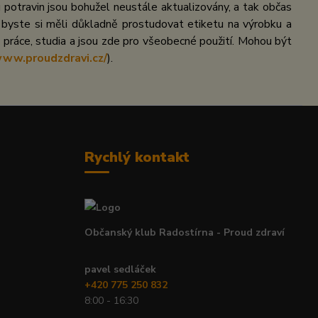
potravin jsou bohužel neustále aktualizovány, a tak občas
 byste si měli důkladně prostudovat etiketu na výrobku a
práce, studia a jsou zde pro všeobecné použití. Mohou být
www.proudzdravi.cz/
).
Rychlý kontakt
Občanský klub Radostírna - Proud zdraví
pavel sedláček
+420 775 250 832
8:00 - 16:30