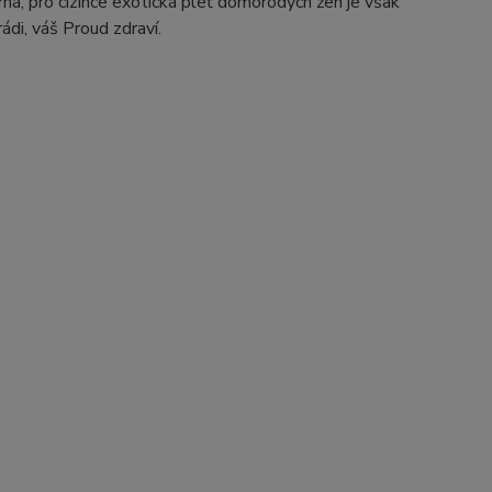
rná, pro cizince exotická pleť domorodých žen je však
ádi, váš Proud zdraví.