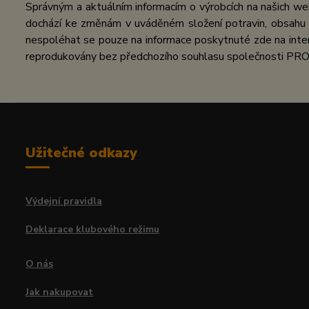
Správným a aktuálním informacím o výrobcích na našich we
dochází ke změnám v uváděném složení potravin, obsahu ž
nespoléhat se pouze na informace poskytnuté zde na inter
reprodukovány bez předchozího souhlasu společnosti PRO
Užitečné odkazy
Výdejní pravidla
Deklarace klubového režimu
O nás
Jak nakupovat