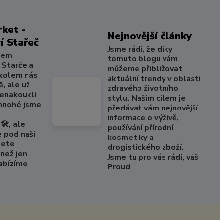
ket -
Nejnovější články
í Stařeč
Jsme rádi, že díky
šem
tomuto blogu vám
 Starče a
můžeme přibližovat
 kolem nás
aktuální trendy v oblasti
, ale už
zdravého životního
nenakoukli
stylu. Našim cílem je
 mnohé jsme
předávat vám nejnovější
informace o výživě,
🛠️, ale
používání přírodní
e pod naší
kosmetiky a
dete
drogistického zboží.
než jen
Jsme tu pro vás rádi, váš
Nabízíme
Proud