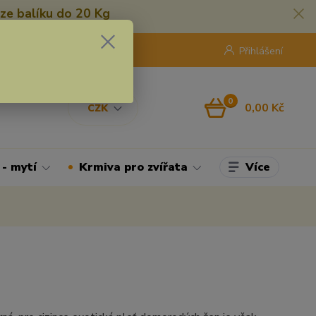
ze balíku do 20 Kg
420 775 250 832
8:00 - 16:30
Přihlášení
0
0,00 Kč
CZK
Více
 - mytí
Krmiva pro zvířata