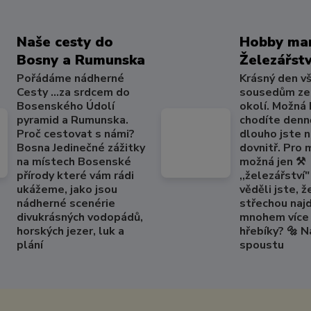
Naše cesty do
Hobby mar
Bosny a Rumunska
Železářstv
Pořádáme nádherné
Krásný den v
Cesty ...za srdcem do
sousedům ze
Bosenského Údolí
okolí. Možná
pyramid a Rumunska.
chodíte denně
Proč cestovat s námi?
dlouho jste 
Bosna Jedinečné zážitky
dovnitř. Pro
na místech Bosenské
možná jen ⚒️
přírody které vám rádi
,,železářství" 
ukážeme, jako jsou
věděli jste, ž
nádherné scenérie
střechou naj
divukrásných vodopádů,
mnohem více 
horských jezer, luk a
hřebíky? 🔩 
plání
spoustu