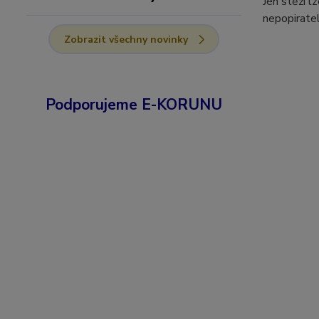
Jen stěží l
nepopiratel
Zobrazit všechny novinky
Podporujeme E-KORUNU