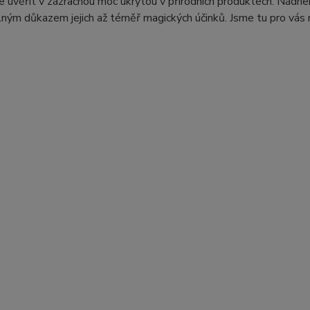
ze uvěřit v zázračnou moc ukrytou v přírodních produktech. Nádhe
ným důkazem jejich až téměř magických účinků. Jsme tu pro vás r