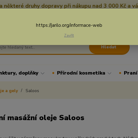
 některé druhy dopravy při nákupu nad 3 000 Kč a vá
Nevíte si rady? Zavolejte.
+
Více
https://jarilo.org/informace-web
Zavřít
Hledat
nktury, doplňky
Přírodní kosmetika
Praní
je a gely
Saloos
ní masážní oleje Saloos